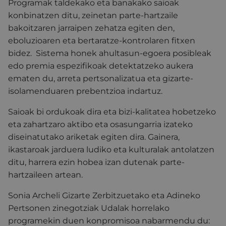
Programak taldekako eta banakako saioak
konbinatzen ditu, zeinetan parte-hartzaile
bakoitzaren jarraipen zehatza egiten den,
eboluzioaren eta bertaratze-kontrolaren fitxen
bidez. Sistema honek ahultasun-egoera posibleak
edo premia espezifikoak detektatzeko aukera
ematen du, arreta pertsonalizatua eta gizarte-
isolamenduaren prebentzioa indartuz.
Saioak bi ordukoak dira eta bizi-kalitatea hobetzeko
eta zahartzaro aktibo eta osasungarria izateko
diseinatutako ariketak egiten dira. Gainera,
ikastaroak jarduera ludiko eta kulturalak antolatzen
ditu, harrera ezin hobea izan dutenak parte-
hartzaileen artean.
Sonia Archeli Gizarte Zerbitzuetako eta Adineko
Pertsonen zinegotziak Udalak horrelako
programekin duen konpromisoa nabarmendu du: