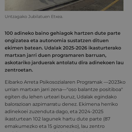
Untzagako Jubilatuen Etxea.
100 adineko baino gehiagok hartzen dute parte
ongizatea eta autonomia sustatzen dituen
ekimen batean. Udalak 2025-2026 ikasturterako
martxan jarri duen programaren barruan,
askotariko jarduerak antolatu dira adinekoen lau
zentroetan.
Eibarko Arreta Psikosozialaren Programak —2023ko
urrian martxan jarri zena—"oso balantze positiboa"
egiten du lehen urteari buruz, Udalak egindako
balorazioan azpimarratu denez. Ekimena herriko
adinekoei zuzenduta dago, eta 2024-2025
ikasturtean 102 lagunek hartu dute parte (87
emakumezko eta 15 gizonezko), lau zentro