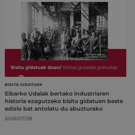
BISITA GIDATUAK
Eibarko Udalak bertako industriaren
historia ezagutzeko bisita gidatuen beste
edizio bat antolatu du abuzturako
2026/07/28