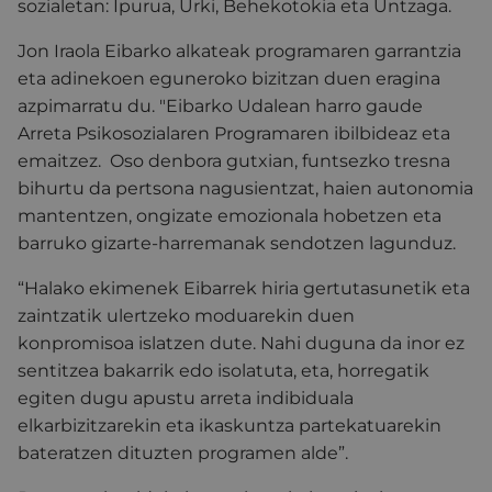
sozialetan: Ipurua, Urki, Behekotokia eta Untzaga.
Jon Iraola Eibarko alkateak programaren garrantzia
eta adinekoen eguneroko bizitzan duen eragina
azpimarratu du. "Eibarko Udalean harro gaude
Arreta Psikosozialaren Programaren ibilbideaz eta
emaitzez. Oso denbora gutxian, funtsezko tresna
bihurtu da pertsona nagusientzat, haien autonomia
mantentzen, ongizate emozionala hobetzen eta
barruko gizarte-harremanak sendotzen lagunduz.
“Halako ekimenek Eibarrek hiria gertutasunetik eta
zaintzatik ulertzeko moduarekin duen
konpromisoa islatzen dute. Nahi duguna da inor ez
sentitzea bakarrik edo isolatuta, eta, horregatik
egiten dugu apustu arreta indibiduala
elkarbizitzarekin eta ikaskuntza partekatuarekin
bateratzen dituzten programen alde”.