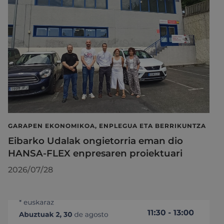
GARAPEN EKONOMIKOA, ENPLEGUA ETA BERRIKUNTZA
Eibarko Udalak ongietorria eman dio
HANSA-FLEX enpresaren proiektuari
2026/07/28