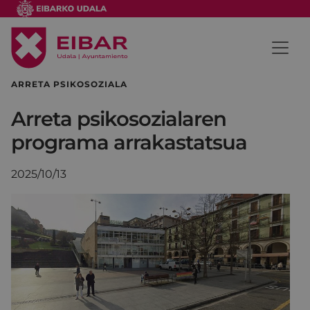
ARRETA PSIKOSOZIALA
Arreta psikosozialaren
programa arrakastatsua
2025/10/13