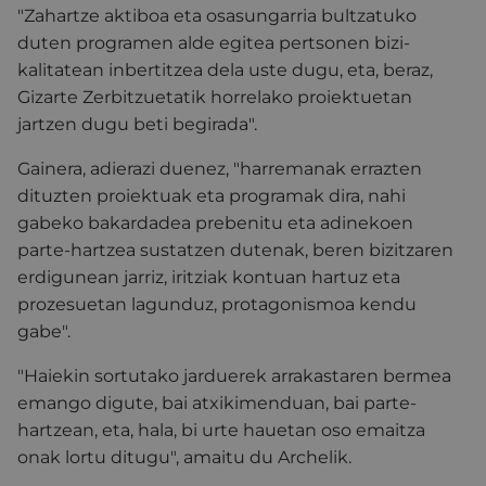
"Zahartze aktiboa eta osasungarria bultzatuko
duten programen alde egitea pertsonen bizi-
kalitatean inbertitzea dela uste dugu, eta, beraz,
Gizarte Zerbitzuetatik horrelako proiektuetan
jartzen dugu beti begirada".
Gainera, adierazi duenez, "harremanak errazten
dituzten proiektuak eta programak dira, nahi
gabeko bakardadea prebenitu eta adinekoen
parte-hartzea sustatzen dutenak, beren bizitzaren
erdigunean jarriz, iritziak kontuan hartuz eta
prozesuetan lagunduz, protagonismoa kendu
gabe".
"Haiekin sortutako jarduerek arrakastaren bermea
emango digute, bai atxikimenduan, bai parte-
hartzean, eta, hala, bi urte hauetan oso emaitza
onak lortu ditugu", amaitu du Archelik.