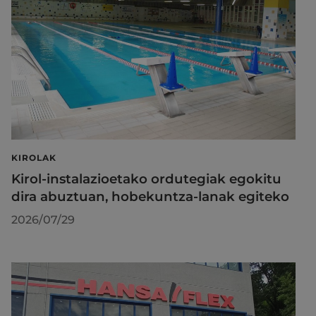
KIROLAK
Kirol-instalazioetako ordutegiak egokitu
dira abuztuan, hobekuntza-lanak egiteko
2026/07/29