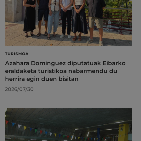
TURISMOA
Azahara Dominguez diputatuak Eibarko
eraldaketa turistikoa nabarmendu du
herrira egin duen bisitan
2026/07/30