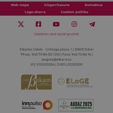
Web mapa
Irisgarritasuna
Kontaktua
Lege-oharra
Cookien politika
Udalaren sare sozial guztiak
Eibarko Udala - Untzaga plaza, 1 | 20600 Eibar
Tfnoa.: 943 70 84 00 / 010 | Faxa: 943 70 84 16 |
pegora@eibar.eus
IFZ: P2003100A | DIR3 L01200300