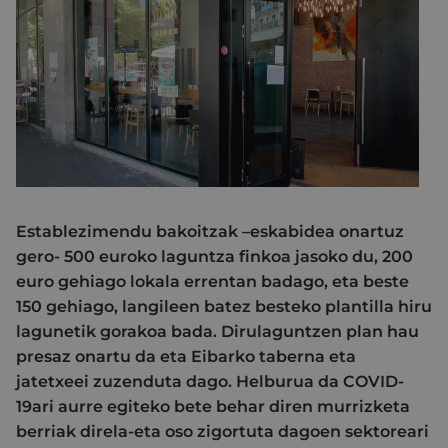
Establezimendu bakoitzak –eskabidea onartuz
gero- 500 euroko laguntza finkoa jasoko du, 200
euro gehiago lokala errentan badago, eta beste
150 gehiago, langileen batez besteko plantilla hiru
lagunetik gorakoa bada. Dirulaguntzen plan hau
presaz onartu da eta Eibarko taberna eta
jatetxeei zuzenduta dago. Helburua da COVID-
19ari aurre egiteko bete behar diren murrizketa
berriak direla-eta oso zigortuta dagoen sektoreari