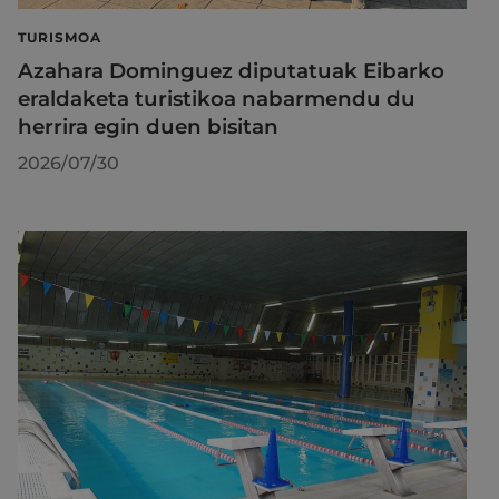
TURISMOA
Azahara Dominguez diputatuak Eibarko
eraldaketa turistikoa nabarmendu du
herrira egin duen bisitan
2026/07/30