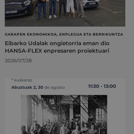
GARAPEN EKONOMIKOA, ENPLEGUA ETA BERRIKUNTZA
Eibarko Udalak ongietorria eman dio
HANSA-FLEX enpresaren proiektuari
2026/07/28