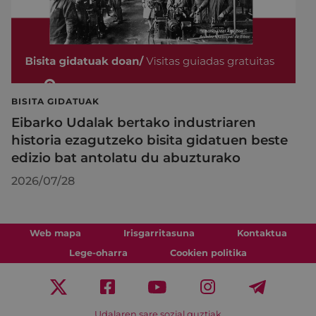
BISITA GIDATUAK
Eibarko Udalak bertako industriaren
historia ezagutzeko bisita gidatuen beste
edizio bat antolatu du abuzturako
2026/07/28
Web mapa
Irisgarritasuna
Kontaktua
Lege-oharra
Cookien politika
Udalaren sare sozial guztiak