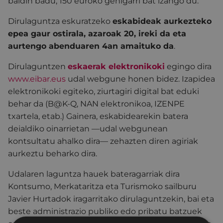
baldin badu, 150 euroko gehigarri bat izango du.
Dirulaguntza eskuratzeko
eskabideak aurkezteko
epea gaur ostirala, azaroak 20, ireki da eta
aurtengo abenduaren 4an amaituko da
.
Dirulaguntzen
eskaerak elektronikoki
egingo dira
www.eibar.eus
udal webgune honen bidez. Izapidea
elektronikoki egiteko, ziurtagiri digital bat eduki
behar da (B@K-Q, NAN elektronikoa, IZENPE
txartela, etab.) Gainera, eskabidearekin batera
deialdiko oinarrietan —udal webgunean
kontsultatu ahalko dira— zehazten diren agiriak
aurkeztu beharko dira.
Udalaren laguntza hauek bateragarriak dira
Kontsumo, Merkataritza eta Turismoko sailburu
Javier Hurtadok iragarritako dirulaguntzekin, bai eta
beste administrazio publiko edo pribatu batzuek