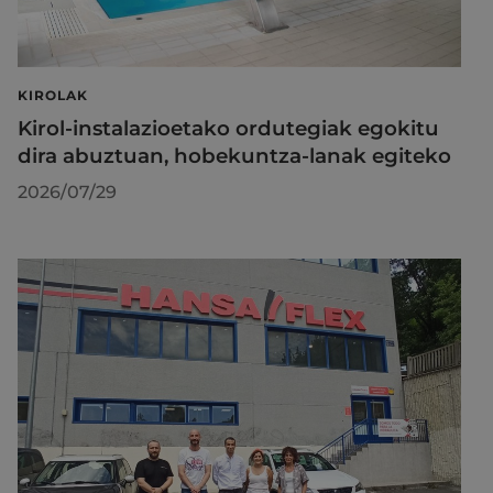
KIROLAK
Kirol-instalazioetako ordutegiak egokitu
dira abuztuan, hobekuntza-lanak egiteko
2026/07/29