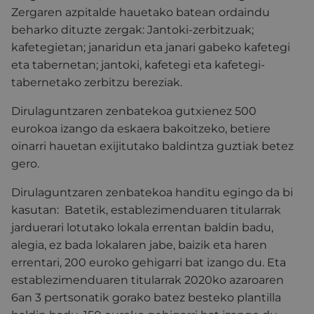
Zergaren azpitalde hauetako batean ordaindu
beharko dituzte zergak: Jantoki-zerbitzuak;
kafetegietan; janaridun eta janari gabeko kafetegi
eta tabernetan; jantoki, kafetegi eta kafetegi-
tabernetako zerbitzu bereziak.
Dirulaguntzaren zenbatekoa gutxienez 500
eurokoa izango da eskaera bakoitzeko, betiere
oinarri hauetan exijitutako baldintza guztiak betez
gero.
Dirulaguntzaren zenbatekoa handitu egingo da bi
kasutan: Batetik, establezimenduaren titularrak
jarduerari lotutako lokala errentan baldin badu,
alegia, ez bada lokalaren jabe, baizik eta haren
errentari, 200 euroko gehigarri bat izango du. Eta
establezimenduaren titularrak 2020ko azaroaren
6an 3 pertsonatik gorako batez besteko plantilla