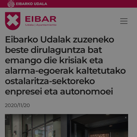
Eibarko Udalak zuzeneko
beste dirulaguntza bat
emango die krisiak eta
alarma-egoerak kaltetutako
ostalaritza-sektoreko
enpresei eta autonomoei
2020/11/20