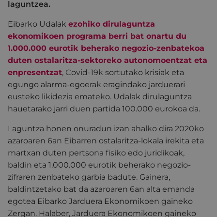
laguntzea.
Eibarko Udalak
ezohiko dirulaguntza
ekonomikoen programa berri bat onartu du
1.000.000 eurotik beherako negozio-zenbatekoa
duten ostalaritza-sektoreko autonomoentzat eta
enpresentzat
, Covid-19k sortutako krisiak eta
egungo alarma-egoerak eragindako jarduerari
eusteko likidezia emateko. Udalak dirulaguntza
hauetarako jarri duen partida 100.000 eurokoa da.
Laguntza honen onuradun izan ahalko dira 2020ko
azaroaren 6an Eibarren ostalaritza-lokala irekita eta
martxan duten pertsona fisiko edo juridikoak,
baldin eta 1.000.000 eurotik beherako negozio-
zifraren zenbateko garbia badute. Gainera,
baldintzetako bat da azaroaren 6an alta emanda
egotea Eibarko Jarduera Ekonomikoen gaineko
Zergan. Halaber, Jarduera Ekonomikoen gaineko