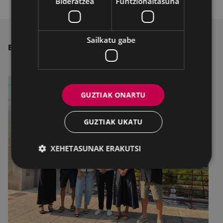
Bideratzea
Funtzionaltasuna
Sailkatu gabe
BESTE ALBISTE BATZUK
GUZTIAK ONARTU
GUZTIAK UKATU
XEHETASUNAK ERAKUTSI