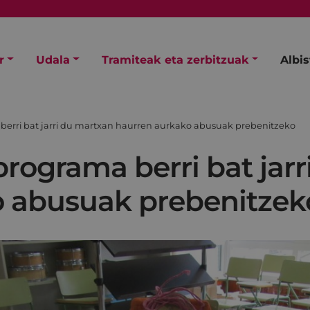
r
Udala
Tramiteak eta zerbitzuak
Albi
berri bat jarri du martxan haurren aurkako abusuak prebenitzeko
rograma berri bat jar
o abusuak prebenitzek