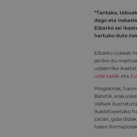
“Tantaka, tabuak
dago eta irakasl
Eibarko sei ikas
hartuko dute ira
Eibarko Udalak h
jarriko du martxa
udalerriko ikast
udal sailak
eta
Ju
Programak, haurre
Batetik, erakuske
Vallsek ilustratu
ikastetxeetako ha
zatian, gida dida
haien formaziora