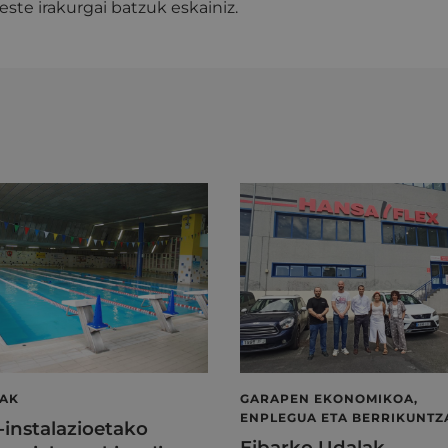
este irakurgai batzuk eskainiz.
LAK
GARAPEN EKONOMIKOA,
ENPLEGUA ETA BERRIKUNTZ
l-instalazioetako
Eibarko Udalak