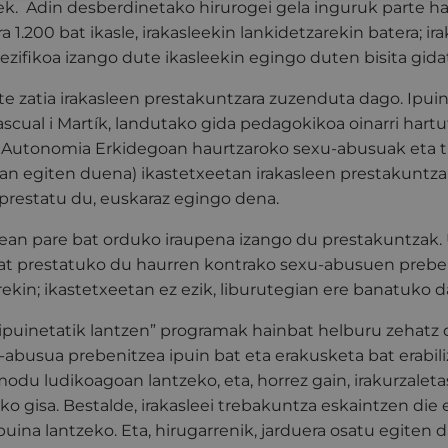
k. Adin desberdinetako hirurogei gela inguruk parte h
 1.200 bat ikasle, irakasleekin lankidetzarekin batera; ir
zifikoa izango dute ikasleekin egingo duten bisita gida
e zatia irakasleen prestakuntzara zuzenduta dago. Ipuin
ascual i Martík, landutako gida pedagokikoa oinarri hartut
l Autonomia Erkidegoan haurtzaroko sexu-abusuak eta t
an egiten duena) ikastetxeetan irakasleen prestakuntza
prestatu du, euskaraz egingo dena.
zean pare bat orduko iraupena izango du prestakuntzak. 
bat prestatuko du haurren kontrako sexu-abusuen prebe
ekin; ikastetxeetan ez ezik, liburutegian ere banatuko d
ipuinetatik lantzen” programak hainbat helburu zehatz d
abusua prebenitzea ipuin bat eta erakusketa bat erabili
du ludikoagoan lantzeko, eta, horrez gain, irakurzaleta
 gisa. Bestalde, irakasleei trebakuntza eskaintzen die 
uina lantzeko. Eta, hirugarrenik, jarduera osatu egiten d