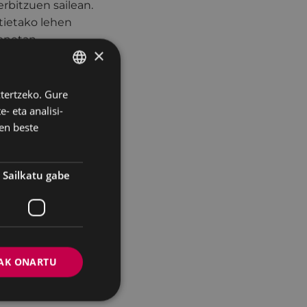
rbitzuen sailean.
ztietako lehen
honetan,
×
modu positiboan
ztertzeko. Gure
BASQUE
 Ermuko udal
- eta analisi-
SPANISH
n hango hainbat
en beste
ingo dira (testu
ten gainean
Sailkatu gabe
indako ate bat,
 bat, eta
i mezuak sartzeko
atuko dituen
AK ONARTU
sasi, Aldatze eta