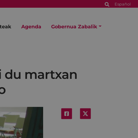
Español
steak
Agenda
Gobernua Zabalik
ri du martxan
o