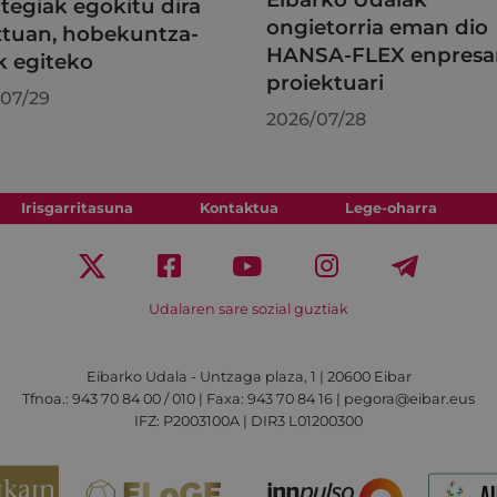
tegiak egokitu dira
ongietorria eman dio
tuan, hobekuntza-
HANSA-FLEX enpresa
k egiteko
proiektuari
07/29
2026/07/28
Irisgarritasuna
Kontaktua
Lege-oharra
Udalaren sare sozial guztiak
Eibarko Udala - Untzaga plaza, 1 | 20600 Eibar
Tfnoa.: 943 70 84 00 / 010 | Faxa: 943 70 84 16 | pegora@eibar.eus
IFZ: P2003100A | DIR3 L01200300