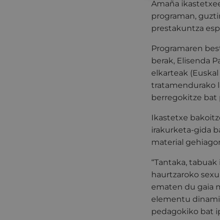
Amaña ikastetxee
programan, guztira
prestakuntza espe
Programaren best
berak, Elisenda P
elkarteak (Euska
tratamendurako l
berregokitze bat 
Ikastetxe bakoit
irakurketa-gida 
material gehiagor
“Tantaka, tabuak 
haurtzaroko sexu-
ematen du gaia mo
elementu dinamiko
pedagokiko bat ip