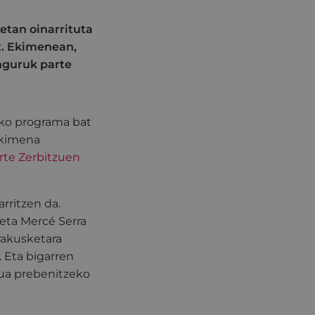
etan oinarrituta
z. Ekimenean,
inguruk parte
eko programa bat
ekimena
rte Zerbitzuen
rritzen da.
 eta Mercé Serra
erakusketara
 Eta bigarren
sua prebenitzeko