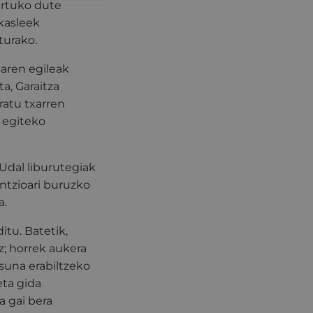
artuko dute
akasleek
turako.
aren egileak
a, Garaitza
ratu txarren
 egiteko
Udal liburutegiak
ntzioari buruzko
a.
itu. Batetik,
z; horrek aukera
suna erabiltzeko
eta gida
a gai bera