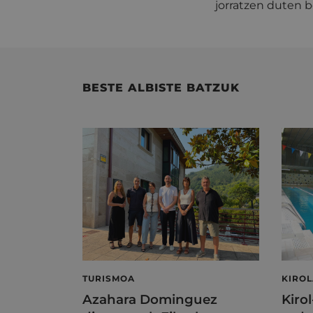
jorratzen duten b
BESTE ALBISTE BATZUK
TURISMOA
KIRO
Azahara Dominguez
Kiro