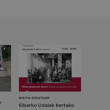
BISITA GIDATUAK
A
Eibarko Udalak bertako