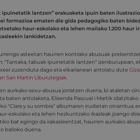
 ipuinetatik lantzen” erakusketa ipuin baten ilustrazio
eei formazioa ematen die gida pedagogiko baten bide
tetxetako haur-eskolako eta lehen mailako 1.200 haur 
kasleekin lankidetzan.
urrengo asteetan haurren kontrako abusuak prebenitz
n; "Tantaka, tabuak ipuinetatik lantzen" izenburupean, 
etxeei zuzenduta dago eta elkarlanean antolatu dute
Giza
an San Martin Liburutegiak
.
n aurkako sexu-abusua jorratzen duena, bi ataletan oina
ta baten antolaketa, Elisenda Pascual i Martík idatzitako
tako "Clara y su sombra” albumaren irudietan oinarritua; 
ur-eskolako eta lehen hezkuntzako ikasleak joango dira.
ktiko bat egingo da irakasleentzat, haurren aurkako abu
ko balioko duena.