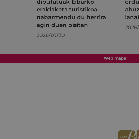
diputatuak Eibarko
ordu
eraldaketa turistikoa
abuz
nabarmendu du herrira
lana
egin duen bisitan
2026/
2026/07/30
Web mapa