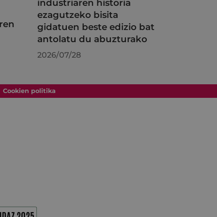
industriaren historia
ezagutzeko bisita
ren
gidatuen beste edizio bat
antolatu du abuzturako
2026/07/28
Cookien politika