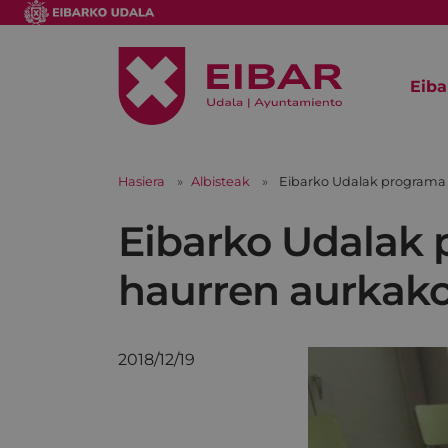
Eiba
Hasiera
Albisteak
Eibarko Udalak programa 
Eibarko Udalak p
haurren aurkak
2018/12/19