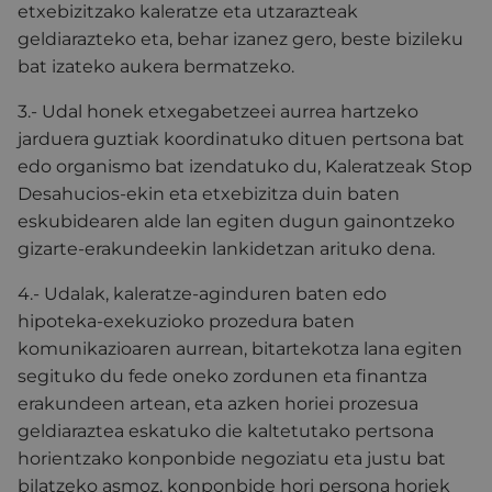
etxebizitzako kaleratze eta utzarazteak
geldiarazteko eta, behar izanez gero, beste bizileku
bat izateko aukera bermatzeko.
3.- Udal honek etxegabetzeei aurrea hartzeko
jarduera guztiak koordinatuko dituen pertsona bat
edo organismo bat izendatuko du, Kaleratzeak Stop
Desahucios-ekin eta etxebizitza duin baten
eskubidearen alde lan egiten dugun gainontzeko
gizarte-erakundeekin lankidetzan arituko dena.
4.- Udalak, kaleratze-aginduren baten edo
hipoteka-exekuzioko prozedura baten
komunikazioaren aurrean, bitartekotza lana egiten
segituko du fede oneko zordunen eta finantza
erakundeen artean, eta azken horiei prozesua
geldiaraztea eskatuko die kaltetutako pertsona
horientzako konponbide negoziatu eta justu bat
bilatzeko asmoz, konponbide hori persona horiek