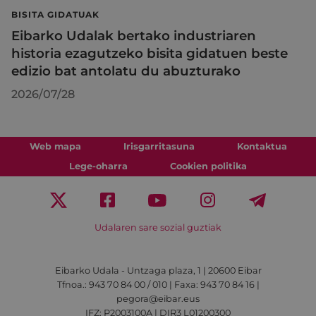
BISITA GIDATUAK
Eibarko Udalak bertako industriaren
historia ezagutzeko bisita gidatuen beste
edizio bat antolatu du abuzturako
2026/07/28
Web mapa
Irisgarritasuna
Kontaktua
Lege-oharra
Cookien politika
Udalaren sare sozial guztiak
Eibarko Udala - Untzaga plaza, 1 | 20600 Eibar
Tfnoa.: 943 70 84 00 / 010 | Faxa: 943 70 84 16 |
pegora@eibar.eus
IFZ: P2003100A | DIR3 L01200300