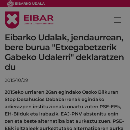
Eibarko Udalak, jendaurrean,
bere burua "Etxegabetzerik
Gabeko Udalerri" deklaratzen
du
2015/10/29
2015eko urriaren 26an egindako Osoko Bilkuran
Stop Desahucios Debabarrenak egindako
adierazpen instituzionala onartu zuten PSE-EEk,
EH-Bilduk eta Irabazik. EAJ-PNV abstenitu egin
zen eta beste alternatiba bat aurkeztu zuen. PSE-
EEk jeltzaleek aurkeztutako alternatibaren aurka