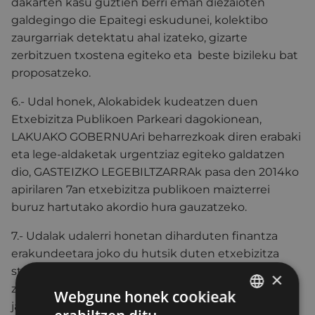
dakarten kasu guztien berri eman diezaioten
galdegingo die Epaitegi eskudunei, kolektibo
zaurgarriak detektatu ahal izateko, gizarte
zerbitzuen txostena egiteko eta beste bizileku bat
proposatzeko.
6.- Udal honek, Alokabidek kudeatzen duen
Etxebizitza Publikoen Parkeari dagokionean,
LAKUAKO GOBERNUAri beharrezkoak diren erabaki
eta lege-aldaketak urgentziaz egiteko galdatzen
dio, GASTEIZKO LEGEBILTZARRAk pasa den 2014ko
apirilaren 7an etxebizitza publikoen maizterrei
buruz hartutako akordio hura gauzatzeko.
7.- Udalak udalerri honetan diharduten finantza
erakundeetara joko du hutsik duten etxebizitza
stock hori gizarte-alokairuko programa publikoen
×
zerbitzura jar ditzaten eskatzeko. Erantzukizunik
Webgune honek cookieak
jaso ezean, kasu horietan hartu beharreko neurriak