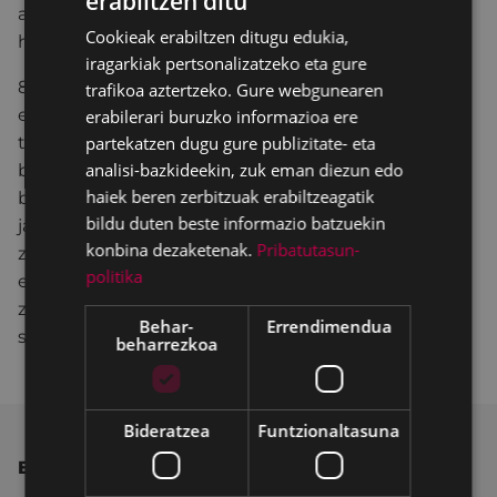
erabiltzen ditu
BASQUE
aztertuko dira, besteak beste, finantza erakunde
Cookieak erabiltzen ditugu edukia,
horiekin lan egiteari uztea.
SPANISH
iragarkiak pertsonalizatzeko eta gure
8.- Udal honek lehenbailehen egingo du
trafikoa aztertzeko. Gure webgunearen
etxebizitza hutsen urgentziazko inbentario bat,
erabilerari buruzko informazioa ere
titulartasun publikokoak zein pribatukoak. Udalak,
partekatzen dugu gure publizitate- eta
analisi-bazkideekin, zuk eman diezun edo
bereak diren etxebizitzei dagokienean,
haiek beren zerbitzuak erabiltzeagatik
beharrezkoak diren baliabide eta bitarteko guztiak
bildu duten beste informazio batzuekin
jarriko ditu hiriak duen bizileku premiaren
konbina dezaketenak.
Pribatutasun-
zerbitzura jartzeko prest egon daitezen;
politika
etxegabetzea saihestu ezin izan duten fede oneko
zordunak lehenetsi beharreko kolektiboen artean
Behar-
Errendimendua
sartuta.
beharrezkoa
Bideratzea
Funtzionaltasuna
BESTE ALBISTE BATZUK