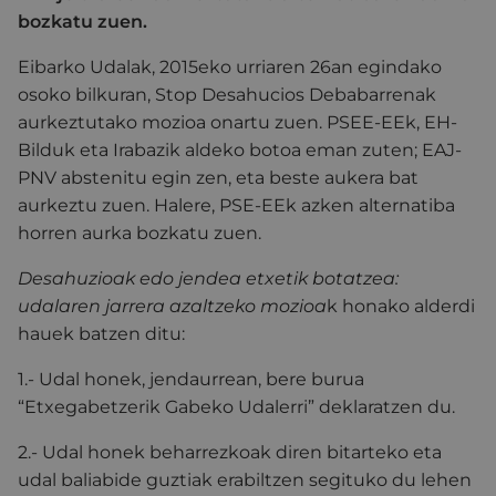
bozkatu zuen.
Eibarko Udalak, 2015eko urriaren 26an egindako
osoko bilkuran, Stop Desahucios Debabarrenak
aurkeztutako mozioa onartu zuen. PSEE-EEk, EH-
Bilduk eta Irabazik aldeko botoa eman zuten; EAJ-
PNV abstenitu egin zen, eta beste aukera bat
aurkeztu zuen. Halere, PSE-EEk azken alternatiba
horren aurka bozkatu zuen.
Desahuzioak edo jendea etxetik botatzea:
udalaren jarrera azaltzeko mozioa
k honako alderdi
hauek batzen ditu:
1.- Udal honek, jendaurrean, bere burua
“Etxegabetzerik Gabeko Udalerri” deklaratzen du.
2.- Udal honek beharrezkoak diren bitarteko eta
udal baliabide guztiak erabiltzen segituko du lehen