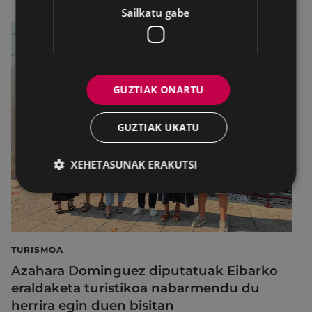
Sailkatu gabe
GUZTIAK ONARTU
GUZTIAK UKATU
XEHETASUNAK ERAKUTSI
TURISMOA
Azahara Dominguez diputatuak Eibarko
eraldaketa turistikoa nabarmendu du
herrira egin duen bisitan