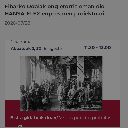
Eibarko Udalak ongietorria eman dio
HANSA-FLEX enpresaren proiektuari
2026/07/28