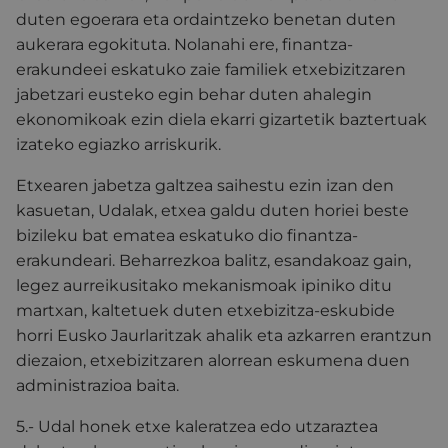
duten egoerara eta ordaintzeko benetan duten
aukerara egokituta. Nolanahi ere, finantza-
erakundeei eskatuko zaie familiek etxebizitzaren
jabetzari eusteko egin behar duten ahalegin
ekonomikoak ezin diela ekarri gizartetik baztertuak
izateko egiazko arriskurik.
Etxearen jabetza galtzea saihestu ezin izan den
kasuetan, Udalak, etxea galdu duten horiei beste
bizileku bat ematea eskatuko dio finantza-
erakundeari. Beharrezkoa balitz, esandakoaz gain,
legez aurreikusitako mekanismoak ipiniko ditu
martxan, kaltetuek duten etxebizitza-eskubide
horri Eusko Jaurlaritzak ahalik eta azkarren erantzun
diezaion, etxebizitzaren alorrean eskumena duen
administrazioa baita.
5.- Udal honek etxe kaleratzea edo utzaraztea