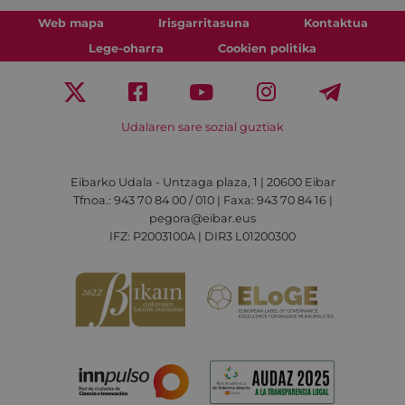
Web mapa
Irisgarritasuna
Kontaktua
Lege-oharra
Cookien politika
Udalaren sare sozial guztiak
Eibarko Udala - Untzaga plaza, 1 | 20600 Eibar
Tfnoa.: 943 70 84 00 / 010 | Faxa: 943 70 84 16 |
pegora@eibar.eus
IFZ: P2003100A | DIR3 L01200300