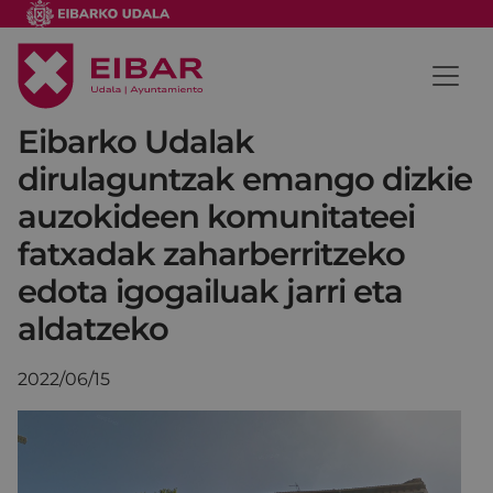
Eibarko Udalak
dirulaguntzak emango dizkie
auzokideen komunitateei
fatxadak zaharberritzeko
edota igogailuak jarri eta
aldatzeko
2022/06/15