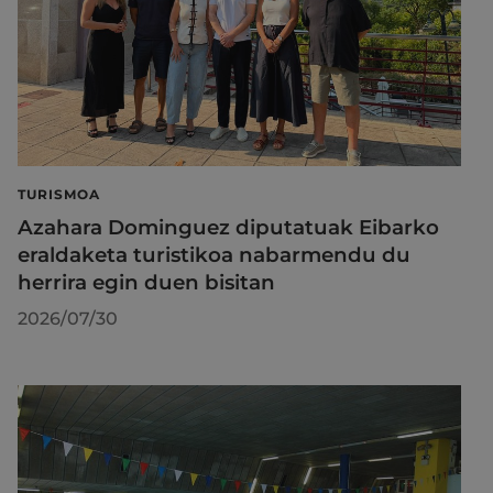
TURISMOA
Azahara Dominguez diputatuak Eibarko
eraldaketa turistikoa nabarmendu du
herrira egin duen bisitan
2026/07/30