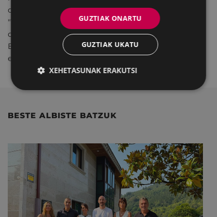
ditzakete www.eibar.eus udal webgunearen
GUZTIAK ONARTU
"Tramiteak eta zerbitzuak" ataleko "Bekak,
dirulaguntzak eta laguntzak" tokian sakatuta.
GUZTIAK UKATU
Eskaerak modu elektronikoan egin beharko dira,
eskatutako dokumentazioa eskaerari erantsita.
XEHETASUNAK ERAKUTSI
BESTE ALBISTE BATZUK