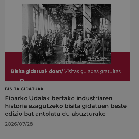
BISITA GIDATUAK
Eibarko Udalak bertako industriaren
historia ezagutzeko bisita gidatuen beste
edizio bat antolatu du abuzturako
2026/07/28