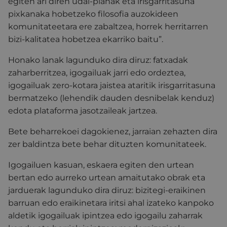
egiten ari diren udal-planak eta irisgarritasuna
pixkanaka hobetzeko filosofia auzokideen
komunitateetara ere zabaltzea, horrek herritarren
bizi-kalitatea hobetzea ekarriko baitu”.
Honako lanak lagunduko dira diruz: fatxadak
zaharberritzea, igogailuak jarri edo ordeztea,
igogailuak zero-kotara jaistea ataritik irisgarritasuna
bermatzeko (lehendik dauden desnibelak kenduz)
edota plataforma jasotzaileak jartzea.
Bete beharrekoei dagokienez, jarraian zehazten dira
zer baldintza bete behar dituzten komunitateek.
Igogailuen kasuan, eskaera egiten den urtean
bertan edo aurreko urtean amaitutako obrak eta
jarduerak lagunduko dira diruz: bizitegi-eraikinen
barruan edo eraikinetara iritsi ahal izateko kanpoko
aldetik igogailuak ipintzea edo igogailu zaharrak