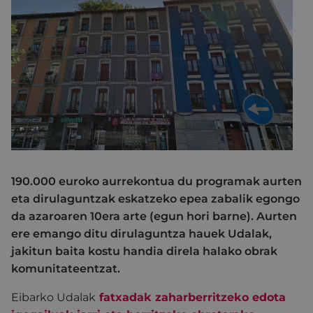
190.000 euroko aurrekontua du programak aurten
eta dirulaguntzak eskatzeko epea zabalik egongo
da azaroaren 10era arte (egun hori barne). Aurten
ere emango ditu dirulaguntza hauek Udalak,
jakitun baita kostu handia direla halako obrak
komunitateentzat.
Eibarko Udalak
fatxadak zaharberritzeko edota