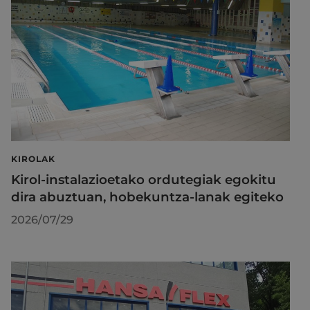
KIROLAK
Kirol-instalazioetako ordutegiak egokitu
dira abuztuan, hobekuntza-lanak egiteko
2026/07/29