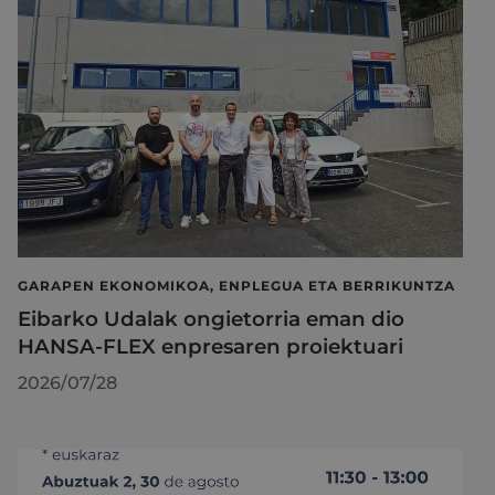
GARAPEN EKONOMIKOA, ENPLEGUA ETA BERRIKUNTZA
Eibarko Udalak ongietorria eman dio
HANSA-FLEX enpresaren proiektuari
2026/07/28