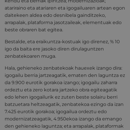
kendu eta berriak ipintzea; modernizazioak;
atariraino eta atariaren eta igogailuaren artean egon
daitekeen aldea edo desnibela gainditzeko,
arrapalak, plataforma jasotzaileak, elementuak edo
beste obraren bat egitea.
Bestalde, eta eraikuntza-kostuak igo direnez, % 10
igo da baita ere jasoko diren dirulaguntzen
zenbatekoaren muga.
Hala, gehieneko zenbatekoak hauexek izango dira:
igogailu berria jartzeagatik, ematen den laguntza ez
da 9.900 eurotik gorakoa izango; igogailu zaharra
ordeztu eta zero kotara jartzeko obra egiteagatik
edo lehen igogailurik ez zuten beste solairu berri
batzuetara heltzeagatik, zenbatekoa ezingo da izan
7.425 eurotik gorakoa; igogailua ordeztu edo
modernizatzeagatik, 4.950ekoa izango da emango
den gehieneko laguntza; eta arrapalak, plataformak