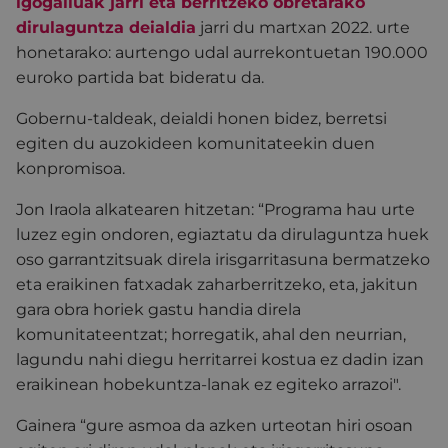
igogailuak jarri eta berritzeko obretarako
dirulaguntza deialdia
jarri du martxan 2022. urte
honetarako: aurtengo udal aurrekontuetan 190.000
euroko partida bat bideratu da.
Gobernu-taldeak, deialdi honen bidez, berretsi
egiten du auzokideen komunitateekin duen
konpromisoa.
Jon Iraola alkatearen hitzetan: “Programa hau urte
luzez egin ondoren, egiaztatu da dirulaguntza huek
oso garrantzitsuak direla irisgarritasuna bermatzeko
eta eraikinen fatxadak zaharberritzeko, eta, jakitun
gara obra horiek gastu handia direla
komunitateentzat; horregatik, ahal den neurrian,
lagundu nahi diegu herritarrei kostua ez dadin izan
eraikinean hobekuntza-lanak ez egiteko arrazoi".
Gainera “gure asmoa da azken urteotan hiri osoan