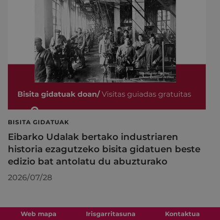
BISITA GIDATUAK
Eibarko Udalak bertako industriaren
historia ezagutzeko bisita gidatuen beste
edizio bat antolatu du abuzturako
2026/07/28
Web mapa
Irisgarritasuna
Kontaktua