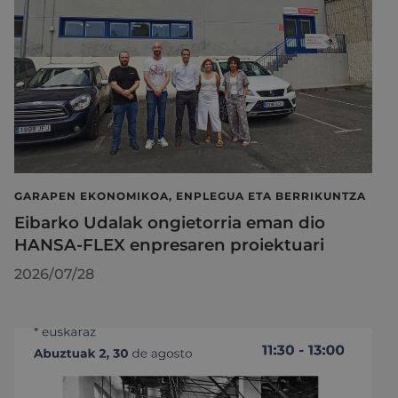
GARAPEN EKONOMIKOA, ENPLEGUA ETA BERRIKUNTZA
Eibarko Udalak ongietorria eman dio
HANSA-FLEX enpresaren proiektuari
2026/07/28