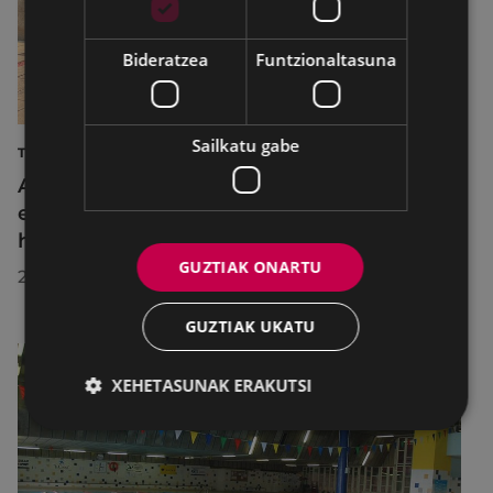
Bideratzea
Funtzionaltasuna
Sailkatu gabe
TURISMOA
Azahara Dominguez diputatuak Eibarko
eraldaketa turistikoa nabarmendu du
herrira egin duen bisitan
GUZTIAK ONARTU
2026/07/30
GUZTIAK UKATU
XEHETASUNAK ERAKUTSI