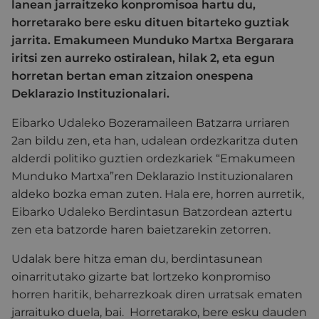
lanean jarraitzeko konpromisoa hartu du,
horretarako bere esku dituen bitarteko guztiak
jarrita. Emakumeen Munduko Martxa Bergarara
iritsi zen aurreko ostiralean, hilak 2, eta egun
horretan bertan eman zitzaion onespena
Deklarazio Instituzionalari.
Eibarko Udaleko Bozeramaileen Batzarra urriaren
2an bildu zen, eta han, udalean ordezkaritza duten
alderdi politiko guztien ordezkariek “Emakumeen
Munduko Martxa”ren Deklarazio Instituzionalaren
aldeko bozka eman zuten. Hala ere, horren aurretik,
Eibarko Udaleko Berdintasun Batzordean aztertu
zen eta batzorde haren baietzarekin zetorren.
Udalak bere hitza eman du, berdintasunean
oinarritutako gizarte bat lortzeko konpromiso
horren haritik, beharrezkoak diren urratsak ematen
jarraituko duela, bai. Horretarako, bere esku dauden