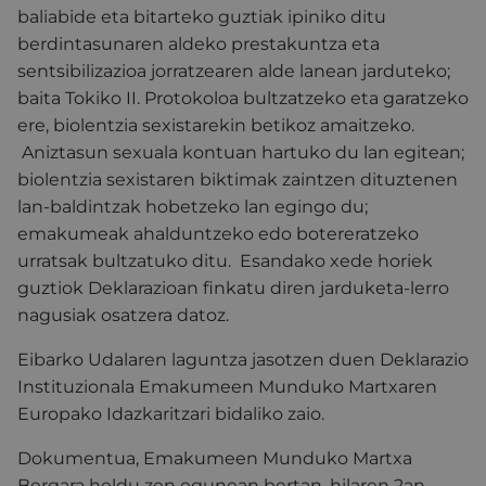
baliabide eta bitarteko guztiak ipiniko ditu
berdintasunaren aldeko prestakuntza eta
sentsibilizazioa jorratzearen alde lanean jarduteko;
baita Tokiko II. Protokoloa bultzatzeko eta garatzeko
ere, biolentzia sexistarekin betikoz amaitzeko.
Aniztasun sexuala kontuan hartuko du lan egitean;
biolentzia sexistaren biktimak zaintzen dituztenen
lan-baldintzak hobetzeko lan egingo du;
emakumeak ahalduntzeko edo botereratzeko
urratsak bultzatuko ditu. Esandako xede horiek
guztiok Deklarazioan finkatu diren jarduketa-lerro
nagusiak osatzera datoz.
Eibarko Udalaren laguntza jasotzen duen Deklarazio
Instituzionala Emakumeen Munduko Martxaren
Europako Idazkaritzari bidaliko zaio.
Dokumentua, Emakumeen Munduko Martxa
Bergara heldu zen egunean bertan, hilaren 2an,