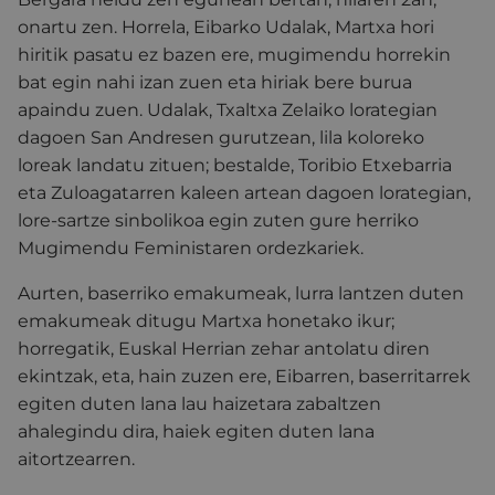
onartu zen. Horrela, Eibarko Udalak, Martxa hori
hiritik pasatu ez bazen ere, mugimendu horrekin
bat egin nahi izan zuen eta hiriak bere burua
apaindu zuen. Udalak, Txaltxa Zelaiko lorategian
dagoen San Andresen gurutzean, lila koloreko
loreak landatu zituen; bestalde, Toribio Etxebarria
eta Zuloagatarren kaleen artean dagoen lorategian,
lore-sartze sinbolikoa egin zuten gure herriko
Mugimendu Feministaren ordezkariek.
Aurten, baserriko emakumeak, lurra lantzen duten
emakumeak ditugu Martxa honetako ikur;
horregatik, Euskal Herrian zehar antolatu diren
ekintzak, eta, hain zuzen ere, Eibarren, baserritarrek
egiten duten lana lau haizetara zabaltzen
ahalegindu dira, haiek egiten duten lana
aitortzearren.