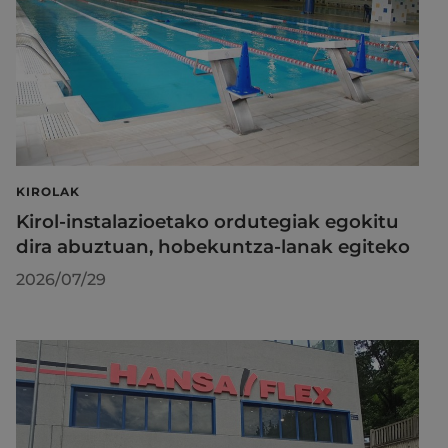
KIROLAK
Kirol-instalazioetako ordutegiak egokitu
dira abuztuan, hobekuntza-lanak egiteko
2026/07/29