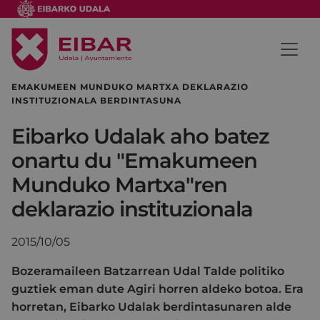
EMAKUMEEN MUNDUKO MARTXA DEKLARAZIO
INSTITUZIONALA BERDINTASUNA
Eibarko Udalak aho batez
onartu du "Emakumeen
Munduko Martxa"ren
deklarazio instituzionala
2015/10/05
Bozeramaileen Batzarrean Udal Talde politiko
guztiek eman dute Agiri horren aldeko botoa. Era
horretan, Eibarko Udalak berdintasunaren alde