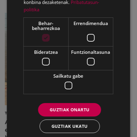
konbina dezaketenak.
Pribatutasun-
politika
Behar-
Errendimendua
beharrezkoa
Bideratzea
Funtzionaltasuna
Sailkatu gabe
GUZTIAK ONARTU
TURISMOA
Azahara Dominguez diputatuak Eibarko
GUZTIAK UKATU
eraldaketa turistikoa nabarmendu du