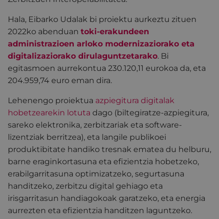
Hala, Eibarko Udalak bi proiektu aurkeztu zituen
2022ko abenduan
toki-erakundeen
administrazioen arloko modernizaziorako eta
digitalizaziorako dirulaguntzetarako
. Bi
egitasmoen aurrekontua 230.120,11 eurokoa da, eta
204.959,74 euro eman dira.
Lehenengo proiektua
azpiegitura digitalak
hobetzearekin lotuta
dago (biltegiratze-azpiegitura,
sareko elektronika, zerbitzariak eta software-
lizentziak berritzea), eta langile publikoei
produktibitate handiko tresnak ematea du helburu,
barne eraginkortasuna eta efizientzia hobetzeko,
erabilgarritasuna optimizatzeko, segurtasuna
handitzeko, zerbitzu digital gehiago eta
irisgarritasun handiagokoak garatzeko, eta energia
aurrezten eta efizientzia handitzen laguntzeko.