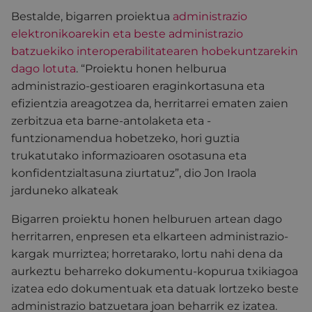
Bestalde, bigarren proiektua
administrazio
elektronikoarekin eta beste administrazio
batzuekiko interoperabilitatearen hobekuntzarekin
dago lotuta
. “Proiektu honen helburua
administrazio-gestioaren eraginkortasuna eta
efizientzia areagotzea da, herritarrei ematen zaien
zerbitzua eta barne-antolaketa eta -
funtzionamendua hobetzeko, hori guztia
trukatutako informazioaren osotasuna eta
konfidentzialtasuna ziurtatuz”, dio Jon Iraola
jarduneko alkateak
Bigarren proiektu honen helburuen artean dago
herritarren, enpresen eta elkarteen administrazio-
kargak murriztea; horretarako, lortu nahi dena da
aurkeztu beharreko dokumentu-kopurua txikiagoa
izatea edo dokumentuak eta datuak lortzeko beste
administrazio batzuetara joan beharrik ez izatea.