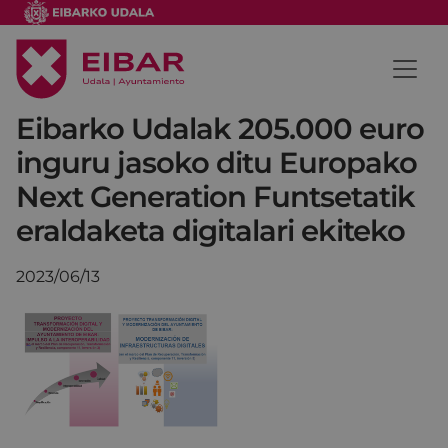
Eibarko Udalak 205.000 euro
inguru jasoko ditu Europako
Next Generation Funtsetatik
eraldaketa digitalari ekiteko
2023/06/13