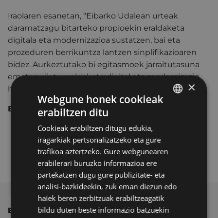
Iraolaren esanetan, “Eibarko Udalean urteak
daramatzagu bitarteko propioekin eraldaketa
digitala eta modernizazioa sustatzen, bai eta
prozeduren berrikuntza lantzen sinplifikazioaren
bidez. Aurkeztutako bi egitasmoek jarraitutasuna
ematen diote eraldaketa digital eta modernizazio
×
horri.".
Webgune honek cookieak
Erlazionatutako edukia:
erabiltzen ditu
BASQUE
Cookieak erabiltzen ditugu edukia,
Toki-erakundeen Eraldaketa Digitala eta
SPANISH
iragarkiak pertsonalizatzeko eta gure
Modernizazioa sustatzeko dirulaguntzen
trafikoa aztertzeko. Gure webgunearen
deialdia
erabilerari buruzko informazioa ere
partekatzen dugu gure publizitate- eta
analisi-bazkideekin, zuk eman diezun edo
haiek beren zerbitzuak erabiltzeagatik
bildu duten beste informazio batzuekin
BESTE ALBISTE BATZUK