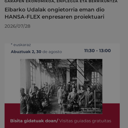
GARAPEN EKONOMIKOA, ENPLEGUA ETA BERRIKUNTZA
Eibarko Udalak ongietorria eman dio
HANSA-FLEX enpresaren proiektuari
2026/07/28