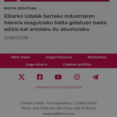
BISITA GIDATUAK
Eibarko Udalak bertako industriaren
historia ezagutzeko bisita gidatuen beste
edizio bat antolatu du abuzturako
2026/07/28
Web mapa
Irisgarritasuna
Kontaktua
Lege-oharra
Cookien politika
Udalaren sare sozial guztiak
Eibarko Udala - Untzaga plaza, 1 | 20600 Eibar
Tfnoa.: 943 70 84 00 / 010 | Faxa: 943 70 84 16 |
pegora@eibar.eus