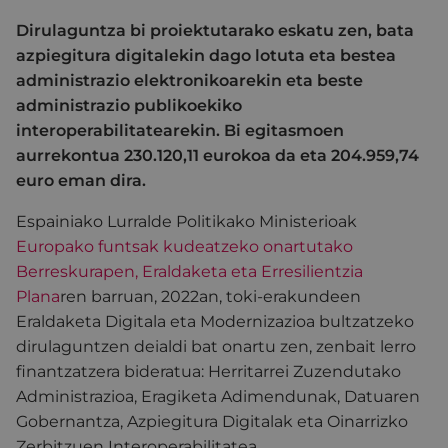
Dirulaguntza bi proiektutarako eskatu zen, bata
azpiegitura digitalekin dago lotuta eta bestea
administrazio elektronikoarekin eta beste
administrazio publikoekiko
interoperabilitatearekin. Bi egitasmoen
aurrekontua 230.120,11 eurokoa da eta 204.959,74
euro eman dira.
Espainiako Lurralde Politikako Ministerioak
Europako funtsak kudeatzeko onartutako
Berreskurapen, Eraldaketa eta Erresilientzia
Plana
ren barruan, 2022an, toki-erakundeen
Eraldaketa Digitala eta Modernizazioa bultzatzeko
dirulaguntzen deialdi bat onartu zen, zenbait lerro
finantzatzera bideratua: Herritarrei Zuzendutako
Administrazioa, Eragiketa Adimendunak, Datuaren
Gobernantza, Azpiegitura Digitalak eta Oinarrizko
Zerbitzuen Interoperabilitatea.