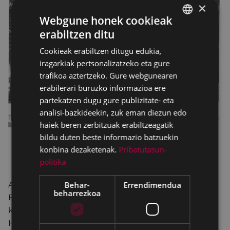
×
Webgune honek cookieak
erabiltzen ditu
BASQUE
Cookieak erabiltzen ditugu edukia,
SPANISH
iragarkiak pertsonalizatzeko eta gure
trafikoa aztertzeko. Gure webgunearen
erabilerari buruzko informazioa ere
partekatzen dugu gure publizitate- eta
analisi-bazkideekin, zuk eman diezun edo
haiek beren zerbitzuak erabiltzeagatik
bildu duten beste informazio batzuekin
konbina dezaketenak.
Pribatutasun-
politika
Behar-
Errendimendua
Alegazioak PEGORA,Herritarren Zerbitzurako
beharrezkoa
Bulegoan, aurkeztu beharko dira. Edozein
kontsultarako jo dezakezu Eibarko Udaleko
Hirigintza Sailera.