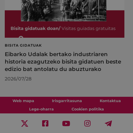
BISITA GIDATUAK
Eibarko Udalak bertako industriaren
historia ezagutzeko bisita gidatuen beste
edizio bat antolatu du abuzturako
2026/07/28
Web mapa
Irisgarritasuna
Kontaktua
Lege-oharra
Cookien politika