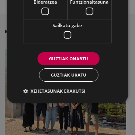
Bideratzea
Funtzionaltasuna
Sailkatu gabe
BESTE ALBISTE BATZUK
GUZTIAK ONARTU
GUZTIAK UKATU
XEHETASUNAK ERAKUTSI