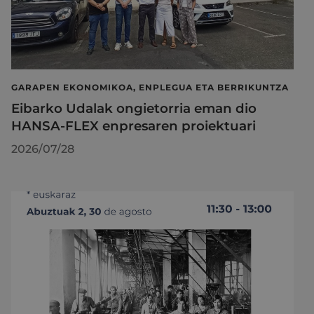
GARAPEN EKONOMIKOA, ENPLEGUA ETA BERRIKUNTZA
Eibarko Udalak ongietorria eman dio
HANSA-FLEX enpresaren proiektuari
2026/07/28