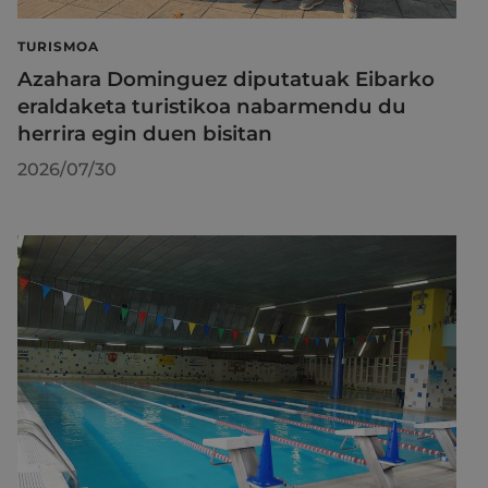
TURISMOA
Azahara Dominguez diputatuak Eibarko
eraldaketa turistikoa nabarmendu du
herrira egin duen bisitan
2026/07/30