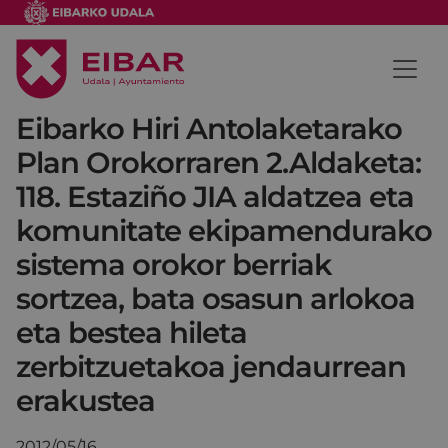
Eibarko Hiri Antolaketarako
Plan Orokorraren 2.Aldaketa:
118. Estaziño JIA aldatzea eta
komunitate ekipamendurako
sistema orokor berriak
sortzea, bata osasun arlokoa
eta bestea hileta
zerbitzuetakoa jendaurrean
erakustea
2012/05/16