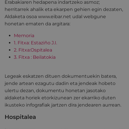
Erabakiaren hedapena indartzeko asmoz;
herritarrek ahalik eta ekarpen gehien egin dezaten,
Aldaketa osoa www.eibar.net udal webgune
honetan ematen da argitara:
Memoria
1. Fitxa: Estaziño J.I.
2. Fitxa:Ospitalea
3. Fitxa : Beilatokia
Legeak eskatzen dituen dokumentuekin batera,
jende artean ezagutu dadin eta jendeak hobeto
ulertu dezan, dokumentu honetan jasotako
aldaketa horiek etorkizunean zer ekarriko duten
ikusteko infografiak jartzen dira jendearen aurrean.
Hospitalea