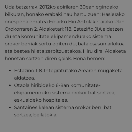
Udalbatzarrak, 2012ko apirilaren 30ean egindako
bilkuran, honako erabaki hau hartu zuen: Hasierako
onespena ematea Eibarko Hiri Antolaketarako Plan
Orokorraren 2. Aldaketari: 118. Estaziño JIA aldatzen
du eta komunitate ekipamendurako sistema
orokor berriak sortu egiten du, bata osasun arlokoa
eta bestea hileta zerbitzuetakoa. Hiru dira Aldaketa
honetan sartzen diren gaiak. Hona hemen:
Estaziño 118. Integratutako Arearen mugaketa
aldatzea.
Otaola hiribideko 6-8an komunitate-
ekipamenduko sistema orokor bat sortzea,
eskualdeko hospitalea.
Santaiñes kalean sistema orokor berri bat
sortzea, beilatokia.