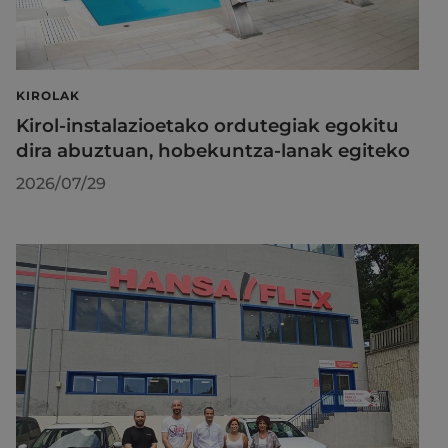
KIROLAK
Kirol-instalazioetako ordutegiak egokitu
dira abuztuan, hobekuntza-lanak egiteko
2026/07/29