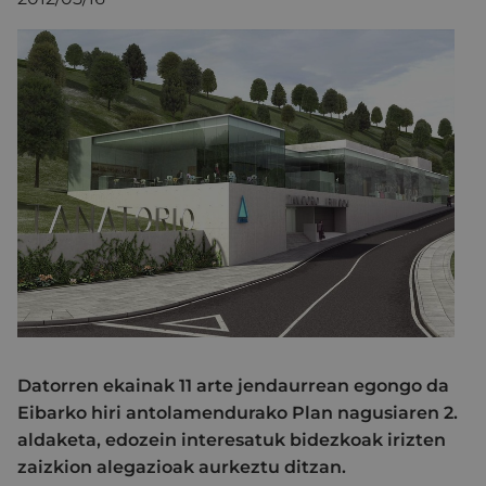
Datorren ekainak 11 arte jendaurrean egongo da
Eibarko hiri antolamendurako Plan nagusiaren 2.
aldaketa, edozein interesatuk bidezkoak irizten
zaizkion alegazioak aurkeztu ditzan.