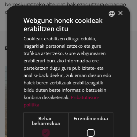
berreskuratzeko alternatibak ezagutzera emango
×
dira.
Webgune honek cookieak
erabiltzen ditu
BASQUE
Cookieak erabiltzen ditugu edukia,
SPANISH
iragarkiak pertsonalizatzeko eta gure
BESTE ALBISTE BATZUK
trafikoa aztertzeko. Gure webgunearen
erabilerari buruzko informazioa ere
partekatzen dugu gure publizitate- eta
analisi-bazkideekin, zuk eman diezun edo
haiek beren zerbitzuak erabiltzeagatik
bildu duten beste informazio batzuekin
konbina dezaketenak.
Pribatutasun-
politika
Behar-
Errendimendua
beharrezkoa