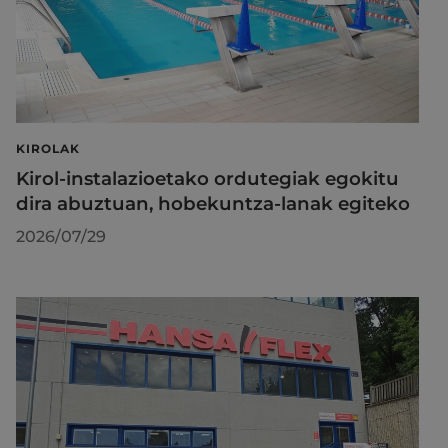
KIROLAK
Kirol-instalazioetako ordutegiak egokitu
dira abuztuan, hobekuntza-lanak egiteko
2026/07/29