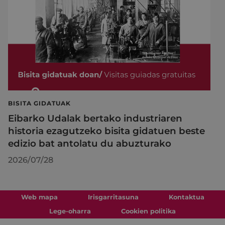
BISITA GIDATUAK
Eibarko Udalak bertako industriaren
historia ezagutzeko bisita gidatuen beste
edizio bat antolatu du abuzturako
2026/07/28
Web mapa
Irisgarritasuna
Kontaktua
Lege-oharra
Cookien politika