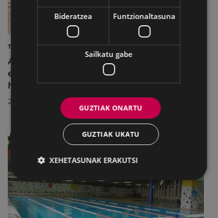
Bideratzea
Funtzionaltasuna
TURISMOA
Sailkatu gabe
Azahara Dominguez diputatuak Eibarko
eraldaketa turistikoa nabarmendu du
herrira egin duen bisitan
2026/07/30
GUZTIAK ONARTU
GUZTIAK UKATU
XEHETASUNAK ERAKUTSI