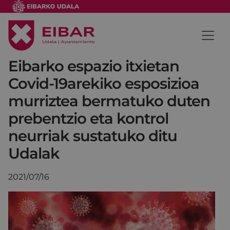
Eibarko espazio itxietan
Covid-19arekiko esposizioa
murriztea bermatuko duten
prebentzio eta kontrol
neurriak sustatuko ditu
Udalak
2021/07/16