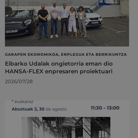
GARAPEN EKONOMIKOA, ENPLEGUA ETA BERRIKUNTZA
Eibarko Udalak ongietorria eman dio
HANSA-FLEX enpresaren proiektuari
2026/07/28