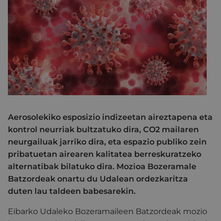
Aerosolekiko esposizio indizeetan aireztapena eta
kontrol neurriak bultzatuko dira, CO2 mailaren
neurgailuak jarriko dira, eta espazio publiko zein
pribatuetan airearen kalitatea berreskuratzeko
alternatibak bilatuko dira. Mozioa Bozeramale
Batzordeak onartu du Udalean ordezkaritza
duten lau taldeen babesarekin.
Eibarko Udaleko Bozeramaileen Batzordeak mozio