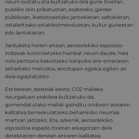
neurri sustatu eta bultzatuko dira gune itxietan,
publiko zein pribatuetan, esaterako, garraio
publikoan, ikastetxeetako jantokietan, saltokietan,
ostalaritzako establezimenduetan, kultur guneetan
edo lantokietan.
Jarduketa horien artean, aerosolekiko esposizio-
indizeak kontrolatzeko hainbat neurri daude, hala
nola pertsona bakoitzeko kanpoko aire-emariaren
zeharkako metodoa, aireztapen egokia egiten ari
dela egiaztatzeko
Era berean, besteak beste, CO2 mailako
neurgailuen erabilera bultzatuko da,
gomendatutako mailak gainditu ondoren airearen
kalitatea berreskuratzeko beharrezko neurriak
martxan jartzeko. Eta, azkenik, aerosolekiko
esposizioa espazio itxietan areagotzen dela
detektatzen denean airearen kalitatea