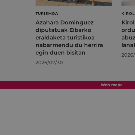
TURISMOA
KIRO
Azahara Dominguez
Kiro
diputatuak Eibarko
ordu
eraldaketa turistikoa
abuz
nabarmendu du herrira
lana
egin duen bisitan
2026/
2026/07/30
Web mapa