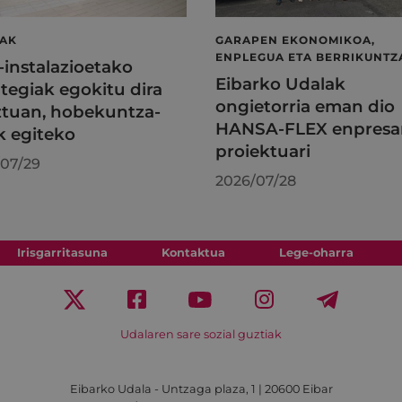
LAK
GARAPEN EKONOMIKOA,
ENPLEGUA ETA BERRIKUNTZ
l-instalazioetako
Eibarko Udalak
tegiak egokitu dira
ongietorria eman dio
tuan, hobekuntza-
HANSA-FLEX enpresa
k egiteko
proiektuari
07/29
2026/07/28
Irisgarritasuna
Kontaktua
Lege-oharra
Udalaren sare sozial guztiak
Eibarko Udala - Untzaga plaza, 1 | 20600 Eibar