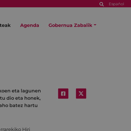
Español
steak
Agenda
Gobernua Zabalik
koen eta lagunen
tu dio eta honek,
 aho batez hartu
rarekiko Hiri