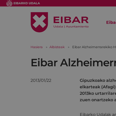
Eiba
Hasiera
Albisteak
Eibar Alzheimerrarekiko Hi
Eibar Alzheimerr
2013/01/22
Gipuzkoako alzh
elkarteak (Afagi
2013ko urtarrila
zuen onartzeko a
Eibarko Udalak ar