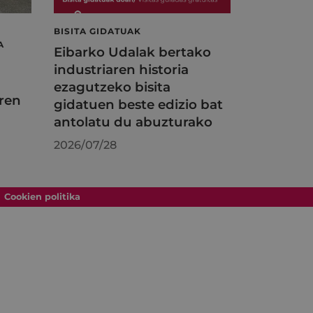
BISITA GIDATUAK
A
Eibarko Udalak bertako
industriaren historia
ezagutzeko bisita
ren
gidatuen beste edizio bat
antolatu du abuzturako
2026/07/28
Cookien politika