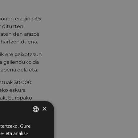
onen eragina 3,5
r dituzten
maten den arazoa
 hartzen duena.
ik ere gaixotasun
a gailenduko da
zapena dela eta.
astuak 30.000
teko eskura
rak, Europako
io luzatu
×
zik.
ztertzeko. Gure
BASQUE
o aliantzak
- eta analisi-
en inguruko
SPANISH