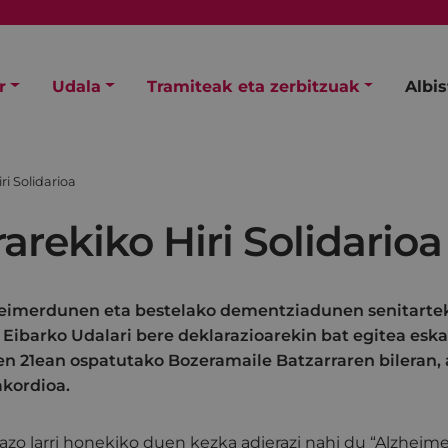
r
Udala
Tramiteak eta zerbitzuak
Albi
ri Solidarioa
arekiko Hiri Solidarioa
eimerdunen eta bestelako dementziadunen senitarte
) Eibarko Udalari bere deklarazioarekin bat egitea eska
ren 21ean ospatutako Bozeramaile Batzarraren bileran,
kordioa.
azo larri honekiko duen kezka adierazi nahi du “Alzheimer