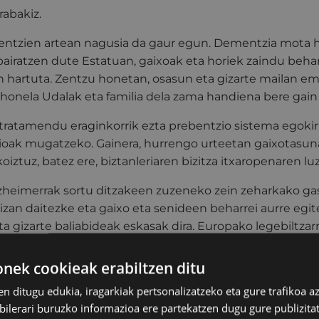
rabakiz.
ntzien artean nagusia da gaur egun. Dementzia mota h
pairatzen dute Estatuan, gaixoak eta horiek zaindu beha
 hartuta. Zentzu honetan, osasun eta gizarte mailan e
 honela Udalak eta familia dela zama handiena bere gain
tratamendu eraginkorrik ezta prebentzio sistema egokir
rioak mugatzeko. Gainera, hurrengo urteetan gaixotasun
oiztuz, batez ere, biztanleriaren bizitza itxaropenaren lu
lzheimerrak sortu ditzakeen zuzeneko zein zeharkako g
izan daitezke eta gaixo eta senideen beharrei aurre egi
 gizarte baliabideak eskasak dira. Europako legebiltzar
uela gutxi, Munduko Osasun Erakundeak hainbat gomend
z dago gaixotasun honen kalteei aurre egiteko plan zehat
ek cookieak erabiltzen ditu
en ditugu edukia, iragarkiak pertsonalizatzeko eta gure trafikoa a
azio honen bitartez, Eibarko Udalak gaixotasunari buruzk
lerari buruzko informazioa ere partekatzen dugu gure publizitate
itasmoaren alde egin du. Egitasmo honek alzheimerrar