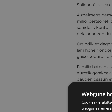
Solidario” izatea e
Alzheimerra deme
milioi pertsonek 
senideak kontuan
dela onartzen du
Oraindik ez dago 
larri honen ondo
gaixo kopurua bik
Familia batean a
eurotik gorakoak 
dauden osasun eta
komisioak eta d
dituzten arren, e
Webgune hon
Cookieak erabiltz
Instituzio-deklar
webgunearen erabi
bultzatu duen eg