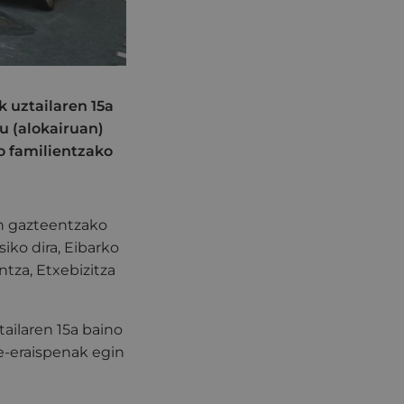
 uztailaren 15a
u (alokairuan)
o familientzako
an gazteentzako
iko dira, Eibarko
tza, Etxebizitza
tailaren 15a baino
ne-eraispenak egin