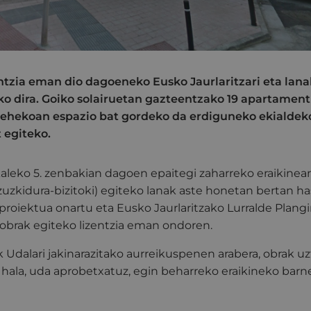
ntzia eman dio dagoeneko Eusko Jaurlaritzari eta lanak
ko dira. Goiko solairuetan gazteentzako 19 apartament
behekoan espazio bat gordeko da erdiguneko ekialdek
 egiteko.
kaleko 5. zenbakian dagoen epaitegi zaharreko eraikine
zkidura-bizitoki) egiteko lanak aste honetan bertan has
roiektua onartu eta Eusko Jaurlaritzako Lurralde Plangin
ri obrak egiteko lizentzia eman ondoren.
k Udalari jakinarazitako aurreikuspenen arabera, obrak uz
, hala, uda aprobetxatuz, egin beharreko eraikineko bar