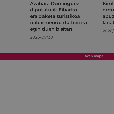
Azahara Dominguez
Kiro
diputatuak Eibarko
ordu
eraldaketa turistikoa
abuz
nabarmendu du herrira
lana
egin duen bisitan
2026/
2026/07/30
Web mapa