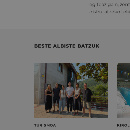
egiteaz gain, zen
disfrutatzeko toki
BESTE ALBISTE BATZUK
TURISMOA
KIRO