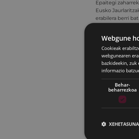
Epaitegi zaharrek
Eusko Jaurlaritza
erabilera berri b
artean dagoen sol
berrira egokitzeko
Webgune hon
hainbat terraza so
Cookieak erabiltz
Proiektuan eraiki
webgunearen erabi
gazteentzako alok
bazkideekin, zuk 
Ordainduko den 
informazio batzu
merkatu librekoa 
Behar-
erantzun ahal iza
beharrezkoa
Hiru solairu izan
haietako bost log
azalera 35 eta 39
kuadro izango dit
XEHETASUNA
Etxebizitza egoki