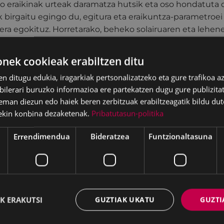
o eraikinak urteak daramatza hutsik eta oso hondatuta 
k birgaitu egingo du, egitura eta eraikuntza-parametroei 
atera egokituz. Horretarako, beheko solairuaren eta lehen
airuartea eraitsiko da, eta komunikazio-nukleoa aldatuko
. Gainera, estalkia laua izango da, eta bertan eguzki-xaflak
ek cookieak erabiltzen ditu
rtuko dira.
en ditugu edukia, iragarkiak pertsonalizatzeko eta gure trafikoa a
naren birmoldatze integral bat egingo da, udalerrian bizi
lerari buruzko informazioa ere partekatzen dugu gure publizitate
airuko 19 zuzkidura-bizitoki sortzeko (pertsona batentza
eman diezun edo haiek beren zerbitzuak erabiltzeagatik bildu dut
errenta gazteen ahalmen ekonomikoari egokituta egon
ekin konbina dezaketenak.
Pribatutasun-politika
baino askoz ere txikiagoa izango da, gaur egun hirian d
Errendimendua
Bideratzea
Funtzionaltasuna
teko.
go ditu eraikinak eta solairu bakoitzean sei apartamentu 
ela batekoak izango dira eta bat bi logelakoa. Logela ba
 metro kuadro bitartekoa izango da eta bi logelako etxeb
uzte.
K ERAKUTSI
GUZTIAK UKATU
GUZTI
tu bat ere egingo da eraikinaren etxabean eta 57,62 me