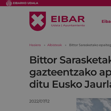
Eiba
Hasiera
Albisteak
Bittor Sarasketako epaite
Bittor Sarasketa
gazteentzako ap
ditu Eusko Jaurl
2022/07/12