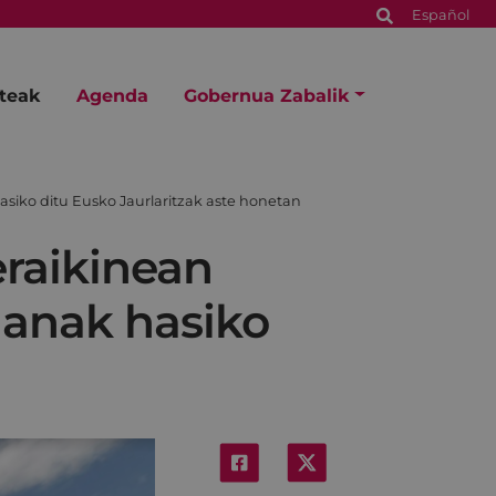
Español
steak
Agenda
Gobernua Zabalik
siko ditu Eusko Jaurlaritzak aste honetan
eraikinean
lanak hasiko