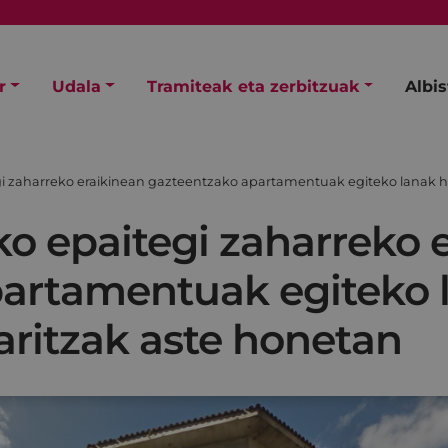
r
Udala
Tramiteak eta zerbitzuak
Albi
gi zaharreko eraikinean gazteentzako apartamentuak egiteko lanak ha
ko epaitegi zaharreko 
artamentuak egiteko 
aritzak aste honetan