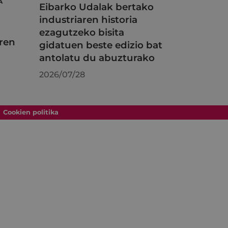
A
Eibarko Udalak bertako
industriaren historia
ezagutzeko bisita
ren
gidatuen beste edizio bat
antolatu du abuzturako
2026/07/28
Cookien politika