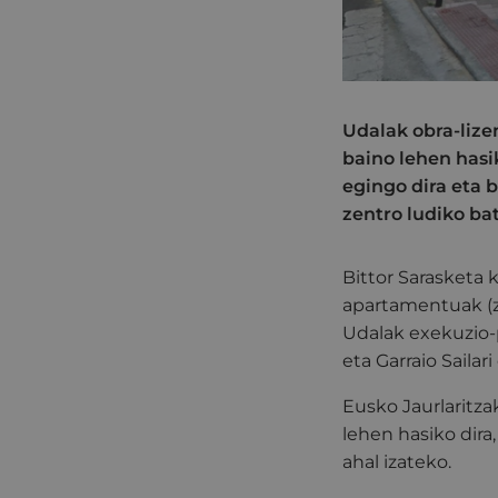
Udalak obra-lize
baino lehen hasi
egingo dira eta 
zentro ludiko bat
Bittor Sarasketa 
apartamentuak (zu
Udalak exekuzio-p
eta Garraio Saila
Eusko Jaurlaritza
lehen hasiko dira
ahal izateko.