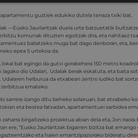
 apartamentu guztiek edukiko dutela terraza txiki bat.
iak —Eusko Jaurlaritzak duela urte batzuetatik bultzat
zerbitzu komunak dituzten egoitzak dira, eta nahitaez t
rtamentuez baliatzeko muga bat dago denboran, eta, ber
eneko epea 5 urtekoa da.
 lokal bat egingo da gutxi gorabehera 150 metro koadroko
k lagako dio Udalari, Udalak berak eskatuta, eta baita s
. Udalaren helburua da etxabean zentro ludiko bat sort
ei zerbitzua emateko.
k bi sarrera izango ditu beheko solairuan, bat etxabeko 
tokian eta bestea fatxadan, apartamentuei sarbidea em
 zaharra birgaitzeko proiektua abian dela eta, Jon Iraola
zan ere, “Eusko Jaurlaritzak bigarren bizitza bat emango d
re gazteentzako eta haien emantzipaziorako bideratu di