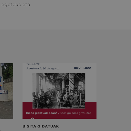
n egoteko eta
BISITA GIDATUAK