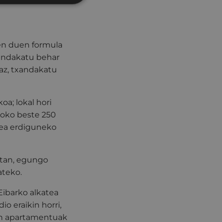
zen duen formula
xandakatu behar
az, txandakatu
a; lokal hori
otoko beste 250
zea erdiguneko
kotan, egungo
ateko.
 Eibarko alkatea
io eraikin horri,
ren apartamentuak