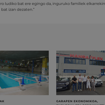
tro ludiko bat ere egingo da, inguruko familiek elkarreki
 bat izan dezaten.”
LAK
GARAPEN EKONOMIKOA,