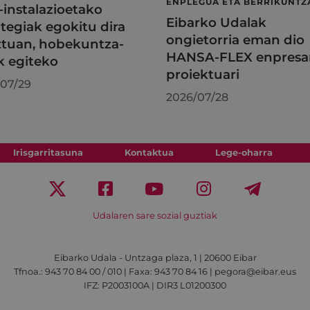
ENPLEGUA ETA BERRIKUNTZ
l-instalazioetako
Eibarko Udalak
tegiak egokitu dira
ongietorria eman dio
tuan, hobekuntza-
HANSA-FLEX enpresa
k egiteko
proiektuari
07/29
2026/07/28
Irisgarritasuna
Kontaktua
Lege-oharra
Udalaren sare sozial guztiak
Eibarko Udala - Untzaga plaza, 1 | 20600 Eibar
Tfnoa.: 943 70 84 00 / 010 | Faxa: 943 70 84 16 | pegora@eibar.eus
IFZ: P2003100A | DIR3 L01200300