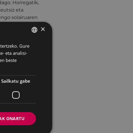
dago. Horregatik,
eutsiz eta
engo solairuaren
 da, erabilera
×
 jarri eta
ztertzeko. Gure
BASQUE
 diren
- eta analisi-
SPANISH
t edo birentzat).
en beste
go da eta
agoen eskaerari
Sailkatu gabe
egongo dira,
teko etxebizitzen
izitzek 58,5 metro
AK ONARTU
tro kuadro izango