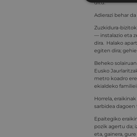
ditu.
Adierazi behar da
Zuzkidura-bizitok
— instalazio eta 
dira. Halako apa
egiten dira; gehi
Beheko solairuan,
Eusko Jaurlaritza
metro koadro ere
ekialdeko famili
Horrela, eraikina
sarbidea dagoen 
Epaitegiko eraikin
pozik agertu da; i
eta, gainera, gu