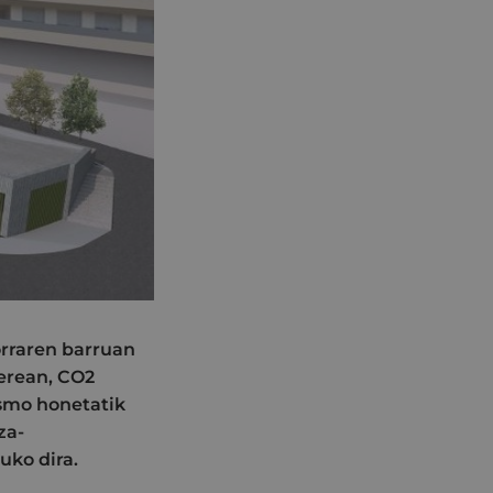
orraren barruan
erean, CO2
asmo honetatik
za-
uko dira.