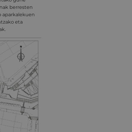
anak berresten
o aparkalekuen
ntzako eta
ak.