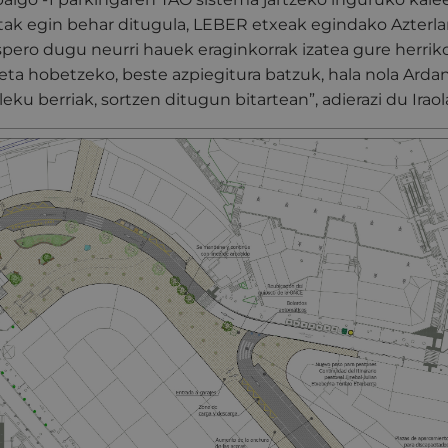
tak egin behar ditugula, LEBER etxeak egindako Azterl
ero dugu neurri hauek eraginkorrak izatea gure herrik
eta hobetzeko, beste azpiegitura batzuk, hala nola Arda
eku berriak, sortzen ditugun bitartean”, adierazi du Iraol