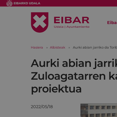
Eiba
Hasiera
Albisteak
Aurki abian jarriko da Tor
Aurki abian jarri
Zuloagatarren k
proiektua
2022/05/18