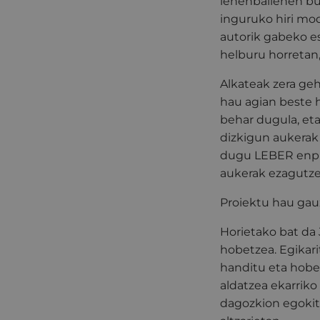
lehenbailehen bul
inguruko hiri mod
autorik gabeko esp
helburu horretan,
Alkateak zera geh
hau agian beste 
behar dugula, eta
dizkigun aukerak
dugu LEBER enpre
aukerak ezagutzek
Proiektu hau gauz
Horietako bat da 
hobetzea. Egikar
handitu eta hobet
aldatzea ekarriko
dagozkion egokitz