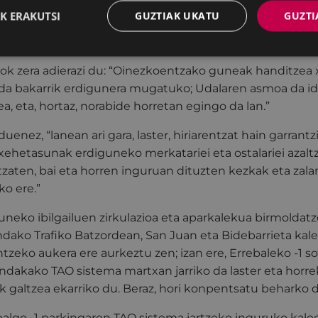
ua, oinezkoen mugikortasunean oso urrats garrantzitsua i
K ERAKUTSI
GUZTIAK UKATU
GUZTI
o da ingurumenaren ikuspegitik, ibilgailuen trafikorik 
urrizten eta hiriko airearen kalitatea hobetzen laguntz
nok zera adierazi du: “Oinezkoentzako guneak handitzea
da bakarrik erdigunera mugatuko; Udalaren asmoa da i
a, eta, hortaz, norabide horretan egingo da lan.”
duenez, “lanean ari gara, laster, hiriarentzat hain garrant
hetasunak erdiguneko merkatariei eta ostalariei azaltz
tzaten, bai eta horren inguruan dituzten kezkak eta zal
o ere.”
guneko ibilgailuen zirkulazioa eta aparkalekua birmoldat
ndako Trafiko Batzordean, San Juan eta Bidebarrieta ka
zeko aukera ere aurkeztu zen; izan ere, Errebaleko -1 so
ndakako TAO sistema martxan jarriko da laster eta horr
 galtzea ekarriko du. Beraz, hori konpentsatu beharko d
algo -1 parkingaren TAO sistema jartzeko inguruko kal