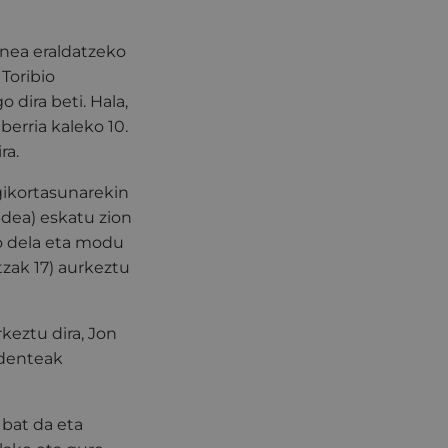
unea eraldatzeko
 Toribio
 dira beti. Hala,
erria kaleko 10.
ra.
gikortasunarekin
ldea) eskatu zion
go dela eta modu
tzak 17) aurkeztu
keztu dira, Jon
identeak
 bat da eta