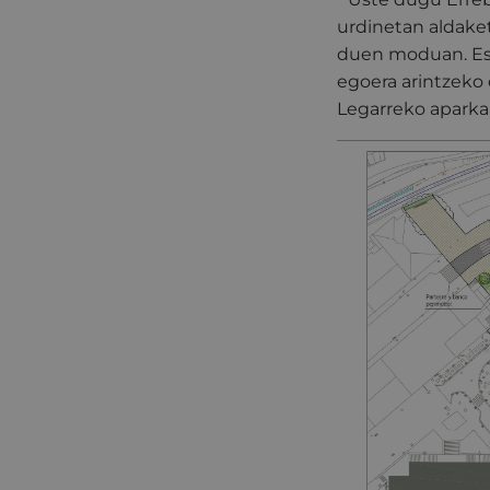
urdinetan aldake
duen moduan. Esp
egoera arintzeko 
Legarreko aparkal