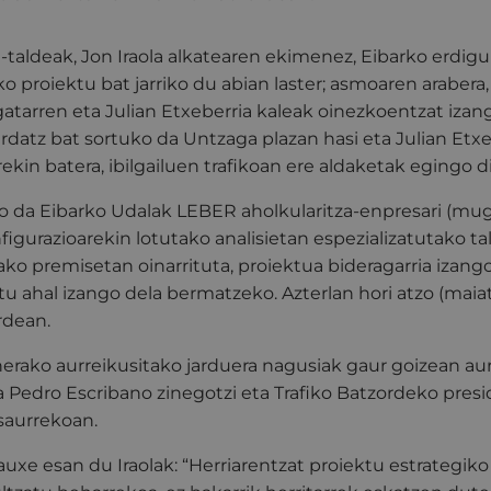
taldeak, Jon Iraola alkatearen ekimenez, Eibarko erdig
o proiektu bat jarriko du abian laster; asmoaren arabera,
gatarren eta Julian Etxeberria kaleak oinezkoentzat izango
datz bat sortuko da Untzaga plazan hasi eta Julian Etxeb
ekin batera, ibilgailuen trafikoan ere aldaketak egingo di
go da Eibarko Udalak LEBER aholkularitza-enpresari (mu
nfigurazioarekin lotutako analisietan espezializatutako ta
ako premisetan oinarrituta, proiektua bideragarria izan
tu ahal izango dela bermatzeko. Azterlan hori atzo (maia
rdean.
erako aurreikusitako jarduera nagusiak gaur goizean aur
ta Pedro Escribano zinegotzi eta Trafiko Batzordeko pres
aurrekoan.
xe esan du Iraolak: “Herriarentzat proiektu estrategiko