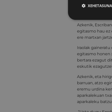
ari garen proiekt
XEHETASUNA
onuragarria izang
horiek emisioak m
Azkenik, Escriba
egitasmo hau ez 
ere martxan jartze
Iraolak gaineratu 
egitasmo honen xe
bertara ezagut di
eskutik ezagutzek
Azkenik, eta hiri
barruan, atzo egi
eremu urdina kent
aparkalekuan txa
aparkaleku batzuk
“Uste dugu Erreb