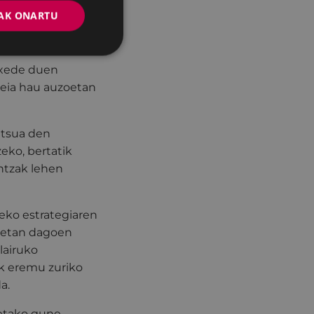
zateaz gain, oso
AK ONARTU
gabeko gune
en dutelako.”
 xede duen
deia hau auzoetan
zitsua den
eko, bertatik
antzak lehen
zeko estrategiaren
leetan dagoen
lairuko
ek eremu zuriko
a.
eetako gune