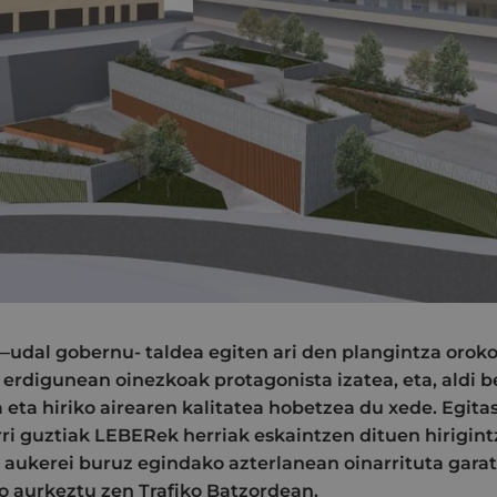
udal gobernu- taldea egiten ari den plangintza orok
rdigunean oinezkoak protagonista izatea, eta, aldi b
a eta hiriko airearen kalitatea hobetzea du xede. Egit
rri guztiak LEBERek herriak eskaintzen dituen hirigint
 aukerei buruz egindako azterlanean oinarrituta garat
zo aurkeztu zen Trafiko Batzordean.