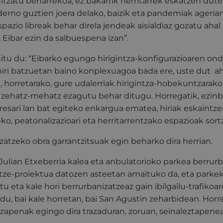
tzatu beharrekoa, ez bakarrik herritarrek eskatzen dute
erno guztien joera delako, baizik eta pandemiak agerian
azio libreak behar direla jendeak aisialdiaz gozatu ahal 
 Eibar ezin da salbuespena izan”.
itu du: “Eibarko egungo hirigintza-konfigurazioaren ond
hiri batzuetan baino konplexuagoa bada ere, uste dut a
, horretarako, gure udalerriak hirigintza-hobekuntzarak
 zehatz-mehatz ezagutu behar ditugu. Horregatik, ezinb
sari lan bat egiteko enkargua ematea, hiriak eskaintze
o, peatonalizazioari eta herritarrentzako espazioak sort
atzeko obra garrantzitsuak egin beharko dira herrian.
Julian Etxeberria kalea eta anbulatorioko parkea berrur
itze-proiektua datozen asteetan amaituko da, eta parkek
u eta kale hori berrurbanizatzeaz gain ibilgailu-trafiko
 du, bai kale horretan, bai San Agustin zeharbidean. Horr
apenak egingo dira trazaduran, zoruan, seinaleztapenean