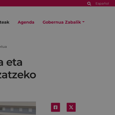
Español
steak
Agenda
Gobernua Zabalik
ektua
a eta
zatzeko