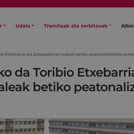
r
Udala
Tramiteak eta zerbitzuak
Albi
ibio Etxebarria eta Zuloagatarren kaleak betiko peatonalizatzeko proi
ko da Toribio Etxebarri
aleak betiko peatonali