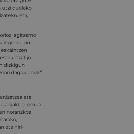
lako eta gure
 utzi duelako
izateko. Eta,
orioz, egitasmo
halegina egin
o eskaintzen
estekotzat jo
n dizkigun
zeari dagokienez.”
banizatzea eta
o aisialdi-eremua
aren noranzkoa
etarako,
 eta hiri-