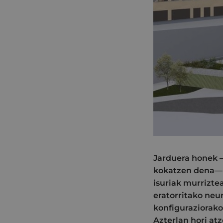
Jarduera honek —
kokatzen dena— e
isuriak murrizte
eratorritako neu
konfiguraziorako
Azterlan hori at