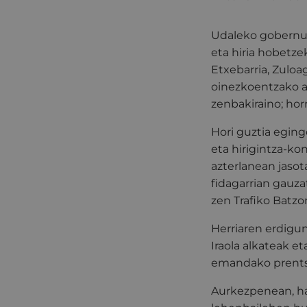
Udaleko gobernu-
eta hiria hobetzek
Etxebarria, Zuloa
oinezkoentzako ar
zenbakiraino; horr
Hori guztia egin
eta hirigintza-ko
azterlanean jasot
fidagarrian gauza
zen Trafiko Batzo
Herriaren erdigun
Iraola alkateak e
emandako prents
Aurkezpenean, hau