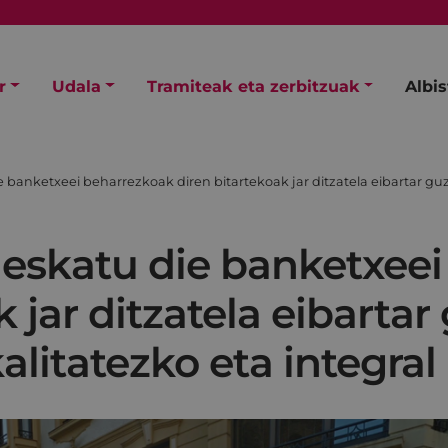
r
Udala
Tramiteak eta zerbitzuak
Albi
e banketxeei beharrezkoak diren bitartekoak jar ditzatela eibartar guzt
o eskatu die banketxee
 jar ditzatela eibartar
alitatezko eta integral