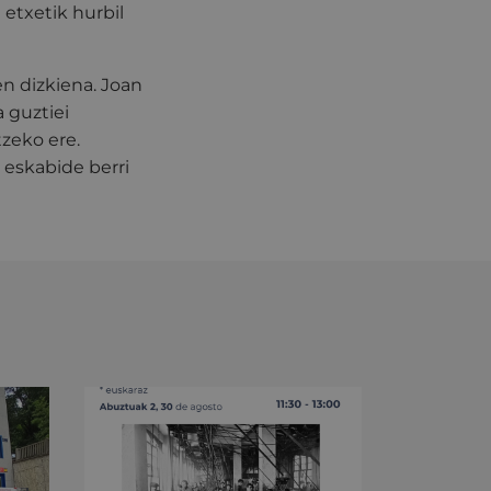
 etxetik hurbil
n dizkiena. Joan
 guztiei
zeko ere.
 eskabide berri