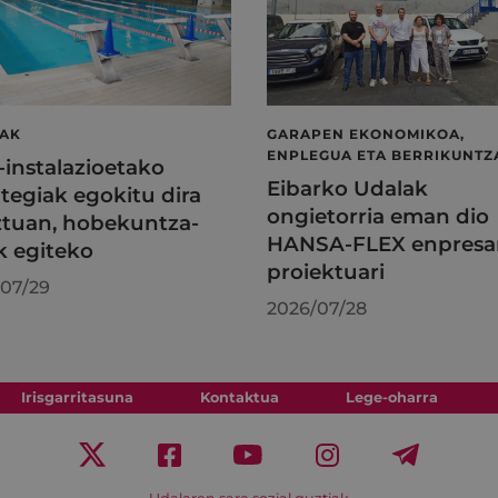
LAK
GARAPEN EKONOMIKOA,
ENPLEGUA ETA BERRIKUNTZ
l-instalazioetako
Eibarko Udalak
tegiak egokitu dira
ongietorria eman dio
tuan, hobekuntza-
HANSA-FLEX enpresa
k egiteko
proiektuari
07/29
2026/07/28
Irisgarritasuna
Kontaktua
Lege-oharra