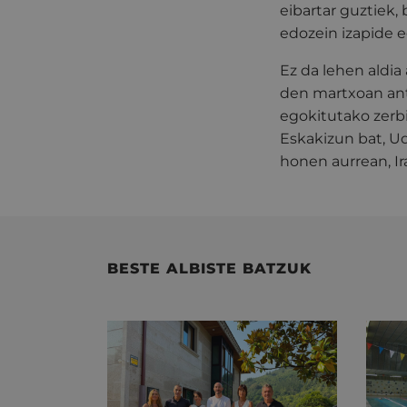
eibartar guztiek,
edozein izapide e
Ez da lehen aldia
den martxoan ant
egokitutako zerbi
Eskakizun bat, Ud
honen aurrean, I
BESTE ALBISTE BATZUK