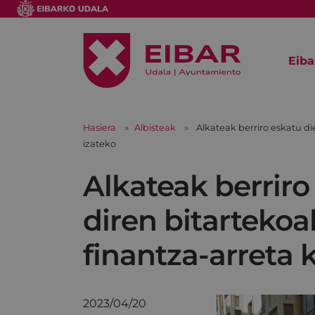
Eiba
Hasiera
Albisteak
Alkateak berriro eskatu di
izateko
Alkateak berrir
diren bitartekoak
finantza-arreta k
2023/04/20