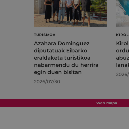
TURISMOA
KIRO
Azahara Dominguez
Kiro
diputatuak Eibarko
ordu
eraldaketa turistikoa
abuz
nabarmendu du herrira
lana
egin duen bisitan
2026/
2026/07/30
Web mapa