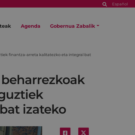
Español
steak
Agenda
Gobernua Zabalik
iek finantza-arreta kalitatezko eta integral bat
i beharrezkoak
 guztiek
 bat izateko