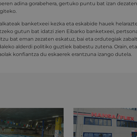
 beren adina gorabehera, gertuko puntu bat izan dezaten
giteko.
 alkateak banketxeei kezka eta eskabide hauek helarazte
zeko gutun bat idatzi zien Eibarko banketxeei, pertsona
tzu bat eman zezaten eskatuz, bai eta ordutegiak zabalt
aleko alderdi politiko guztiek babestu zutena. Orain, eta
raolak konfiantza du eskaerek erantzuna izango dutela.