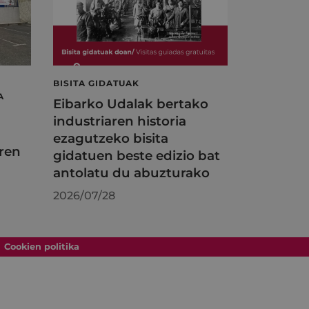
BISITA GIDATUAK
A
Eibarko Udalak bertako
industriaren historia
ezagutzeko bisita
ren
gidatuen beste edizio bat
antolatu du abuzturako
2026/07/28
Cookien politika