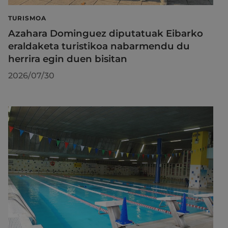
TURISMOA
Azahara Dominguez diputatuak Eibarko
eraldaketa turistikoa nabarmendu du
herrira egin duen bisitan
2026/07/30