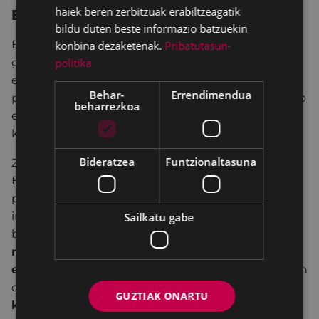
haiek beren zerbitzuak erabiltzeagatik
Ecoembesi buruz
bildu duten beste informazio batzuekin
Ecoembes (
www.ecoembes.com
) irabazi-asmorik
konbina dezaketenak.
Pribatutasun-
gabeko erakunde bat da, plastikozko ontziak, latak
politika
eta brikak (edukiontzi horia) eta kartoi eta
Behar-
Errendimendua
paperezko bilgarriak (eduki urdina) berreskuratzeko
beharrezkoa
eta birziklatzeko prozesua Espainia osoan
kudeatzen duena.
Bideratzea
Funtzionaltasuna
2016an, 1,3 milioi tona baino gehiago birziklatu ziren
Espainia osoan, ontzi arinak eta kartoi eta
paperezko bilgarriak batuta. Horri esker,
ingurumen-onura ugari lortu ziren, hala nola milioi
Sailkatu gabe
bat tona C02 gutxiago isurtzea atmosferara, edo
7
milioi MWh
aurreztea, hau da,
700.000
etxebizitzak baino gehiagok
urtean kontsumitzen
dutenaren adinakoa. Orobat,
20,1 milioi metro
GUZTIAK ONARTU
kubiko ur
ere aurreztu ziren.