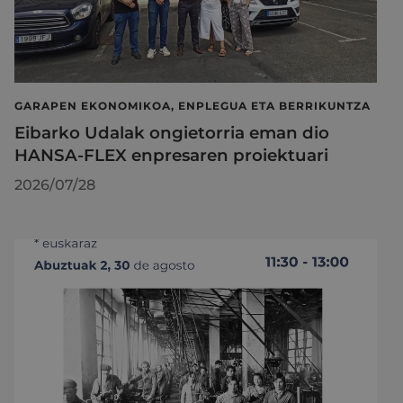
GARAPEN EKONOMIKOA, ENPLEGUA ETA BERRIKUNTZA
Eibarko Udalak ongietorria eman dio
HANSA-FLEX enpresaren proiektuari
2026/07/28