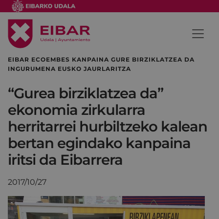
EIBAR ECOEMBES KANPAINA GURE BIRZIKLATZEA DA
INGURUMENA EUSKO JAURLARITZA
“Gurea birziklatzea da”
ekonomia zirkularra
herritarrei hurbiltzeko kalean
bertan egindako kanpaina
iritsi da Eibarrera
2017/10/27