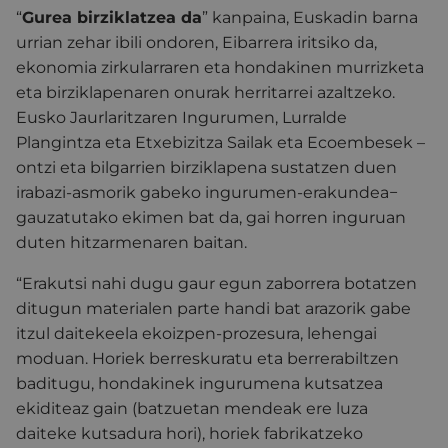
“
Gurea birziklatzea da
” kanpaina, Euskadin barna
urrian zehar ibili ondoren, Eibarrera iritsiko da,
ekonomia zirkularraren eta hondakinen murrizketa
eta birziklapenaren onurak herritarrei azaltzeko.
Eusko Jaurlaritzaren Ingurumen, Lurralde
Plangintza eta Etxebizitza Sailak eta Ecoembesek –
ontzi eta bilgarrien birziklapena sustatzen duen
irabazi-asmorik gabeko ingurumen-erakundea−
gauzatutako ekimen bat da, gai horren inguruan
duten hitzarmenaren baitan.
“Erakutsi nahi dugu gaur egun zaborrera botatzen
ditugun materialen parte handi bat arazorik gabe
itzul daitekeela ekoizpen-prozesura, lehengai
moduan. Horiek berreskuratu eta berrerabiltzen
baditugu, hondakinek ingurumena kutsatzea
ekiditeaz gain (batzuetan mendeak ere luza
daiteke kutsadura hori), horiek fabrikatzeko