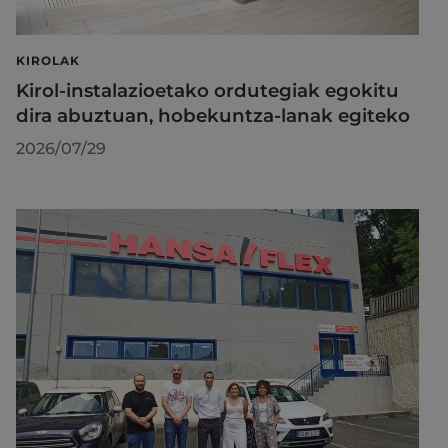
KIROLAK
Kirol-instalazioetako ordutegiak egokitu
dira abuztuan, hobekuntza-lanak egiteko
2026/07/29