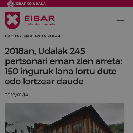
DATUAK ENPLEGUA EIBAR
2018an, Udalak 245
pertsonari eman zien arreta:
150 inguruk lana lortu dute
edo lortzear daude
2019/01/14