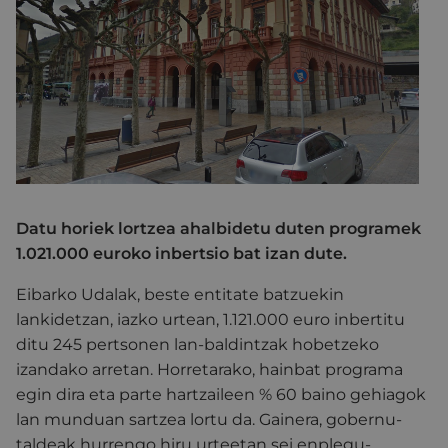
Datu horiek lortzea ahalbidetu duten programek
1.021.000 euroko inbertsio bat izan dute.
Eibarko Udalak, beste entitate batzuekin
lankidetzan, iazko urtean, 1.121.000 euro inbertitu
ditu 245 pertsonen lan-baldintzak hobetzeko
izandako arretan. Horretarako, hainbat programa
egin dira eta parte hartzaileen % 60 baino gehiagok
lan munduan sartzea lortu da. Gainera, gobernu-
taldeak hurrengo hiru urteetan sei enplegu-