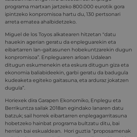
programa martxan jartzeko 800.000 eurotik gora
ipintzeko konpromisoa hartu du, 130 pertsonari
arreta ematea ahalbidetzeko.
Miguel de los Toyos alkatearen hitzetan "datu
hauekin agerian geratu da enpleguarekin eta
eibartarren lan-gaitasunen hobekuntzarekin dugun
konpromisoa”. Enpleguaren arloan Udalean
ditugun eskumenekin eta eskura ditugun giza eta
ekonomia baliabideekin, garbi geratu da badugula
kudeaketa egiteko gaitasuna, eta arduraz jokatzen
dugula”.
Horiexek dira Garapen Ekonomiko, Enplegu eta
Berrikuntza sailak 2018an egindako lanaren datu
batzuk; sail horrek eibartarren enplegagarritasuna
hobetzeko hainbat programa bultzatu ditu, bai
herrian bai eskualdean. Hori guztia “proposamenak