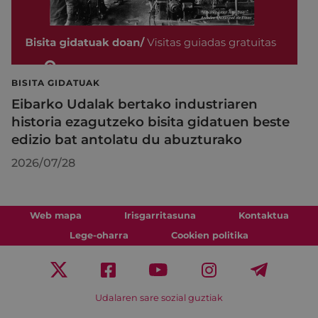
BISITA GIDATUAK
Eibarko Udalak bertako industriaren
historia ezagutzeko bisita gidatuen beste
edizio bat antolatu du abuzturako
2026/07/28
Web mapa
Irisgarritasuna
Kontaktua
Lege-oharra
Cookien politika
Udalaren sare sozial guztiak