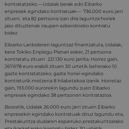
kontratatzeko —Udalak berak edo Eibarko
enpresek egindako kontratuak— 736.000 euro jarri
zituen; eta 82 pertsona izan dira laguntza horiek
jaso dituztenak iraupen ezberdineko kontratu
bidez.
Eibarko Lanbideren laguntzaz finantzatuta, Udalak,
bere Tokiko Enplegu Planari esker, 21 pertsona
kontratatu zituen 221.130 euro jarrita. Horrez gain,
267.678 euro erabili zituen 30 urtetik beherako 10
gazte kontratatzeko, gazte horiei egindako
kontraturik motzena 8 hilabetekoa izanik. Horretaz
gain, 193.000 eurorekin lagundu zuen Eibarko
enpresek egindako 38 pertsonen kontratazioa.
Bestetik, Udalak 26.000 euro jarri zituen Eibarko
enpresekin egindako kontratuak diruz lagundu eta,
Prestakuntza dualaren esparruko prestakuntzarako
eta ikasketarako kontratu bidez, 30 urtetik