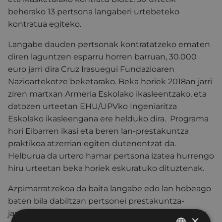
beherako 13 pertsona langaberi urtebeteko
kontratua egiteko.
Langabe dauden pertsonak kontratatzeko ematen
diren laguntzen esparru horren barruan, 30.000
euro jarri dira Cruz Irasuegui Fundazioaren
Nazioartekotze beketarako. Beka horiek 2018an jarri
ziren martxan Armeria Eskolako ikasleentzako, eta
datozen urteetan EHU/UPVko Ingeniaritza
Eskolako ikasleengana ere helduko dira. Programa
hori Eibarren ikasi eta beren lan-prestakuntza
praktikoa atzerrian egiten dutenentzat da.
Helburua da urtero hamar pertsona izatea hurrengo
hiru urteetan beka horiek eskuratuko dituztenak.
Azpimarratzekoa da baita langabe edo lan hobeago
baten bila dabiltzan pertsonei prestakuntza-
jarduerak egiteko ematen zaien diru-laguntza ere:
×