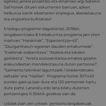
egiteko jarrera proaktibo eta dinamiko argi batekin
Sail honek dituen eskumenen barruan, azken
helburua izanik eibartarren enplegua, aberastasuna
eta ongizatea bultzatzea".
Enplegu-programei dagokienez, 2018an,
langabeentzako 8 trebakuntza-programa jarri ziren
martxan: “Harakinak”, “Esperientzia+45”,
“Zaurgarritasun-egoeran dauden emakumeak”,
“Eraikinak eraberritzea”, “Azalera eta lokalen
garbiketa”, “Arreta soziosanitarioa ematea gizarte-
erakundeetan mendekotasuna duten pertsonei”,
“Salmenta teknikari laguntzaile / loradendetako
saltzaile" eta "Hazilan". Programa horiek 307.420
euroko gastua izan dute eta 120 pertsonek hartu
dute parte. Laneratu edo lana bilatu dutenen
portzentajea % 50etik gorakoa izan da.
Udalak joan zen urtean pertsona langabetuak