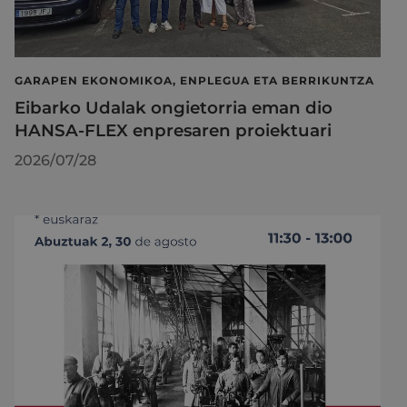
GARAPEN EKONOMIKOA, ENPLEGUA ETA BERRIKUNTZA
Eibarko Udalak ongietorria eman dio
HANSA-FLEX enpresaren proiektuari
2026/07/28