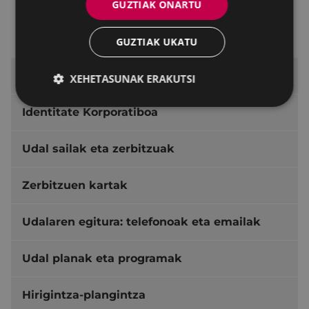
GUZTIAK ONARTU
Tokiko Gobernu Batzarra
Bozeramaileen Batzordea
GUZTIAK UKATU
Aurrekontuak
XEHETASUNAK ERAKUTSI
Identitate Korporatiboa
Udal sailak eta zerbitzuak
Zerbitzuen kartak
Udalaren egitura: telefonoak eta emailak
Udal planak eta programak
Hirigintza-plangintza