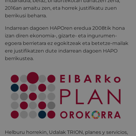
Indarraldia, beraz, bi laurtekotan banatzen zena,
2016an amaitu zen, eta horrek justifikatu zuen
berrikusi beharra.
Indarrean dagoen HAPOren eredua 2008tik hona
izan diren ekonomia-, gizarte- eta ingurumen-
egoera berrietara ez egokitzeak eta betetze-mailak
ere justifikatzen dute indarrean dagoen HAPO
berrikustea.
Helburu horrekin, Udalak TRION, planes y servicios,