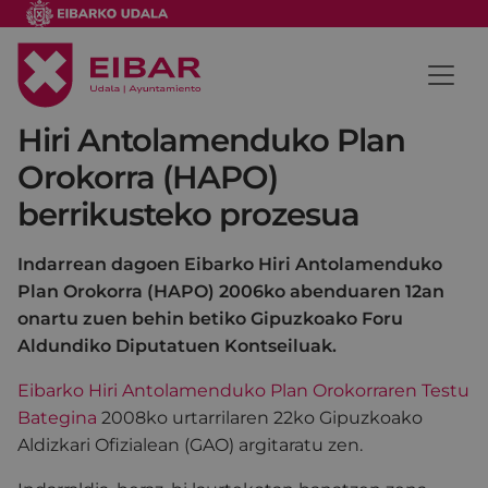
Hiri Antolamenduko Plan
Orokorra (HAPO)
berrikusteko prozesua
Indarrean dagoen Eibarko Hiri Antolamenduko
Plan Orokorra (HAPO) 2006ko abenduaren 12an
onartu zuen behin betiko Gipuzkoako Foru
Aldundiko Diputatuen Kontseiluak.
Eibarko Hiri Antolamenduko Plan Orokorraren Testu
Bategina
2008ko urtarrilaren 22ko Gipuzkoako
Aldizkari Ofizialean (GAO) argitaratu zen.