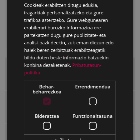
programa
Cookieak erabiltzen ditugu edukia,
SPANISH
iragarkiak pertsonalizatzeko eta gure
Hiri-Antolamendurako Plan Orokorra
trafikoa aztertzeko. Gure webgunearen
berrikusteko oinarri izango diren irizpideak
erabilerari buruzko informazioa ere
eta helburuak
partekatzen dugu gure publizitate- eta
Ingurumen-azterketa
analisi-bazkideekin, zuk eman diezun edo
estrategikoaren
irismen-dokumentua
haiek beren zerbitzuak erabiltzeagatik
bildu duten beste informazio batzuekin
konbina dezaketenak.
Pribatutasun-
Eibarko Udala
politika
Alkatea
Behar-
Errendimendua
beharrezkoa
Aginte-organoak
Udal Araudia
Bideratzea
Funtzionaltasuna
Araudia tramitatze bidean