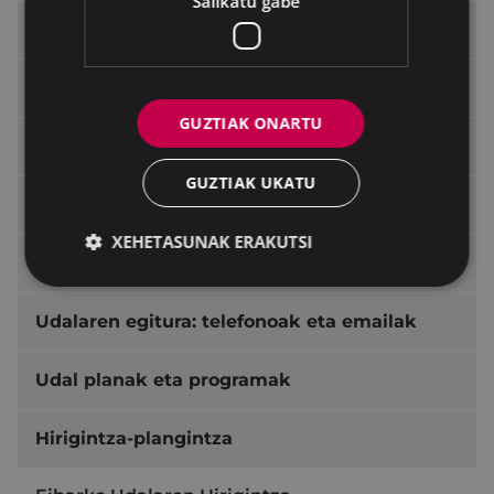
Sailkatu gabe
Udalaren erabakiak
Aurrekontuak
GUZTIAK ONARTU
Identitate Korporatiboa
GUZTIAK UKATU
Udal sailak eta zerbitzuak
XEHETASUNAK ERAKUTSI
Zerbitzuen kartak
Udalaren egitura: telefonoak eta emailak
Udal planak eta programak
Hirigintza-plangintza