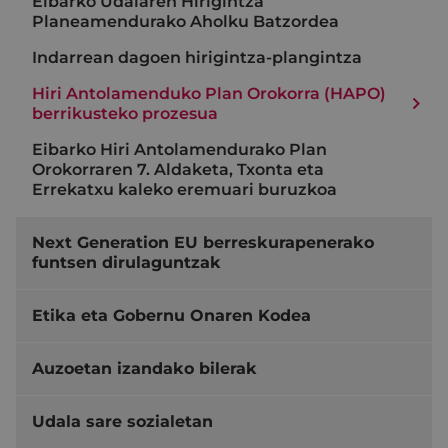
Eibarko Udalaren Hirigintza
Planeamendurako Aholku Batzordea
Indarrean dagoen hirigintza-plangintza
Hiri Antolamenduko Plan Orokorra (HAPO)
berrikusteko prozesua
Eibarko Hiri Antolamendurako Plan
Orokorraren 7. Aldaketa, Txonta eta
Errekatxu kaleko eremuari buruzkoa
Next Generation EU berreskurapenerako
funtsen dirulaguntzak
Etika eta Gobernu Onaren Kodea
Auzoetan izandako bilerak
Udala sare sozialetan