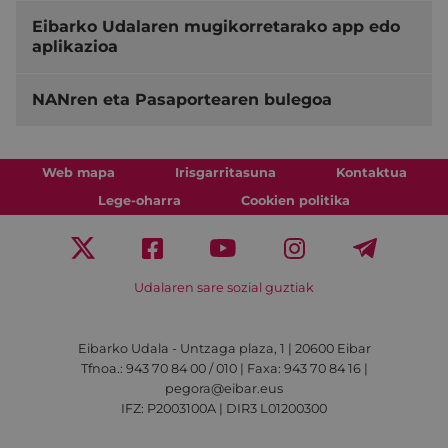
Eibarko Udalaren mugikorretarako app edo
aplikazioa
NANren eta Pasaportearen bulegoa
Web mapa
Irisgarritasuna
Kontaktua
Lege-oharra
Cookien politika
Udalaren sare sozial guztiak
Eibarko Udala - Untzaga plaza, 1 | 20600 Eibar
Tfnoa.: 943 70 84 00 / 010 | Faxa: 943 70 84 16 |
pegora@eibar.eus
IFZ: P2003100A | DIR3 L01200300