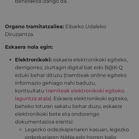
beherakoa izango da.
Organo tramitatzailea:
Eibarko Udaleko
Diruzaintza.
Eskaera nola egin:
Elektronikoki:
eskaera elektronikoki egiteko,
derrigorrez, ziurtagiri digital bat edo B@K-Q
eduki behar dituzu (tramiteak online egiteko
informazio gehiago nahi baduzu,
kontsultatu
tramiteak elektronikoki egiteko
laguntza atala
). Eskaera elektronikoki egiteko,
beheko loturan sakatu behar duzu, eskaera
elektronikoki bete eta ondorengo
dokumentazioa erantsi:
Legezko ordezkapenaren kasuan, legezko
ordezkariaren NANa edo horren balio