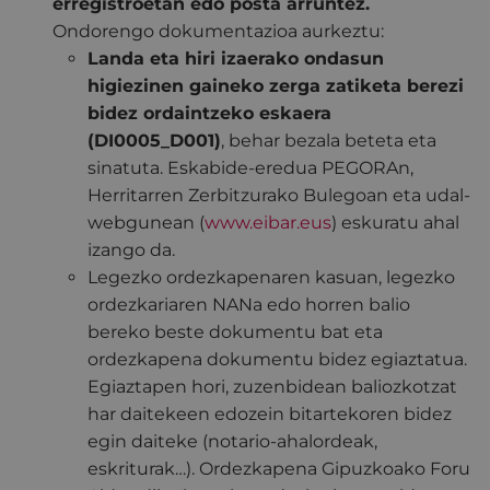
erregistroetan edo posta arruntez.
Ondorengo dokumentazioa aurkeztu:
Landa eta hiri izaerako ondasun
higiezinen gaineko zerga zatiketa berezi
bidez ordaintzeko eskaera
(DI0005_D001)
, behar bezala beteta eta
sinatuta. Eskabide-eredua PEGORAn,
Herritarren Zerbitzurako Bulegoan eta udal-
webgunean (
www.eibar.eus
) eskuratu ahal
izango da.
Legezko ordezkapenaren kasuan, legezko
ordezkariaren NANa edo horren balio
bereko beste dokumentu bat eta
ordezkapena dokumentu bidez egiaztatua.
Egiaztapen hori, zuzenbidean baliozkotzat
har daitekeen edozein bitartekoren bidez
egin daiteke (notario-ahalordeak,
eskriturak…). Ordezkapena Gipuzkoako Foru