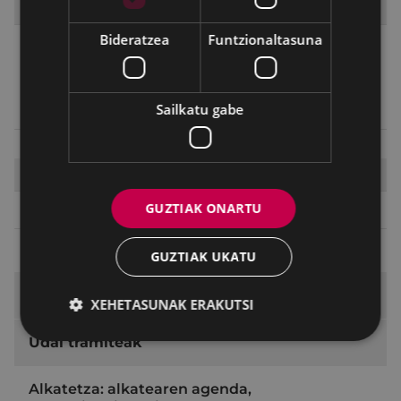
DESKARGATU DOKUMENTUAK
Bideratzea
Funtzionaltasuna
Landa eta hiri izaerako Ondasun Higiezinen
Gaineko Zergaren zatikako ordainketa eskatzeko
orria
Sailkatu gabe
Ikusi
|
Jaitsi
(
244.1 KB
)
EGIN TRAMITEA INTERNET BIDEZ
GUZTIAK ONARTU
Hasi tramitea
GUZTIAK UKATU
Tramiteak eta zerbitzuak
XEHETASUNAK ERAKUTSI
Udal tramiteak
Alkatetza: alkatearen agenda,