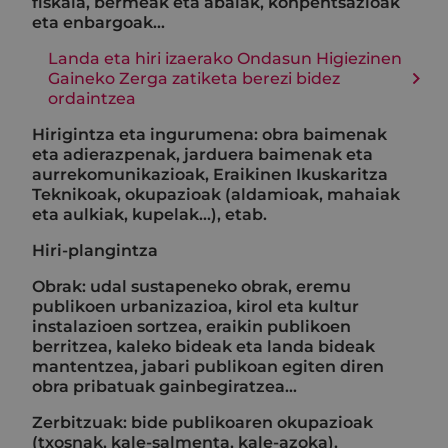
fiskala, bermeak eta abalak, konpentsazioak
eta enbargoak…
Landa eta hiri izaerako Ondasun Higiezinen
Gaineko Zerga zatiketa berezi bidez
ordaintzea
Hirigintza eta ingurumena: obra baimenak
eta adierazpenak, jarduera baimenak eta
aurrekomunikazioak, Eraikinen Ikuskaritza
Teknikoak, okupazioak (aldamioak, mahaiak
eta aulkiak, kupelak...), etab.
Hiri-plangintza
Obrak: udal sustapeneko obrak, eremu
publikoen urbanizazioa, kirol eta kultur
instalazioen sortzea, eraikin publikoen
berritzea, kaleko bideak eta landa bideak
mantentzea, jabari publikoan egiten diren
obra pribatuak gainbegiratzea…
Zerbitzuak: bide publikoaren okupazioak
(txosnak, kale-salmenta, kale-azoka),