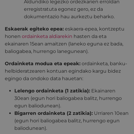
Aldundiko legezko ordezkarien erroldan
erregistratuta egonez gero, ez da
dokumentazio hau aurkeztu beharko.
Eskaerak egiteko epea:
eskaera-epea, kontzeptu
honen
ordainketa aldiarekin
hasten da eta
ekainaren 15ean amaitzen (laneko eguna ez bada,
baliogabea, hurrengo lanegunean).
Ordainketa modua eta epeak:
ordainketa, banku-
helbideratzearen kontuan egindako kargu bidez
egingo da ondoko data hauetan:
Lelengo ordainketa (1 zatikia):
Ekainaren
30ean (egun hori baliogabea balitz, hurrengo
egun baliodunean).
Bigarren ordainketa (2 zatikia):
Urriaren 10ean
(egun hori baliogabea balitz, hurrengo egun
baliodunean).