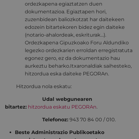
ordezkapena egiaztatzen duen
dokumentazioa. Egiaztapen hori,
zuzenbidean baliozkotzat har daitekeen
edozein bitartekoren bidez egin daiteke
(notario-ahalordeak, eskriturak…).
Ordezkapena Gipuzkoako Foru Aldundiko
legezko ordezkarien erroldan erregistratuta
egonez gero, ez da dokumentazio hau
aurkeztu beharko.
Itxaronaldiak saihesteko,
hitzordua eska daiteke PEGORAn.
Hitzordua nola eskatu:
Udal webgunearen
bitartez:
hitzordua eskatu PEGORAn
.
Telefonoz:
943 70 84 00 / 010.
Beste Administrazio Publikoetako