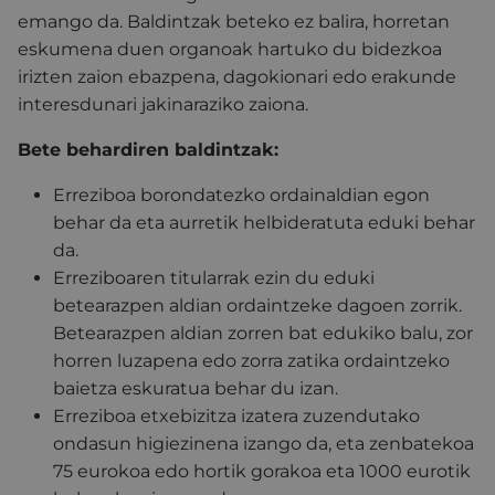
emango da. Baldintzak beteko ez balira, horretan
eskumena duen organoak hartuko du bidezkoa
irizten zaion ebazpena, dagokionari edo erakunde
interesdunari jakinaraziko zaiona.
Bete behardiren baldintzak:
Erreziboa borondatezko ordainaldian egon
behar da eta aurretik helbideratuta eduki behar
da.
Erreziboaren titularrak ezin du eduki
betearazpen aldian ordaintzeke dagoen zorrik.
Betearazpen aldian zorren bat edukiko balu, zor
horren luzapena edo zorra zatika ordaintzeko
baietza eskuratua behar du izan.
Erreziboa etxebizitza izatera zuzendutako
ondasun higiezinena izango da, eta zenbatekoa
75 eurokoa edo hortik gorakoa eta 1000 eurotik