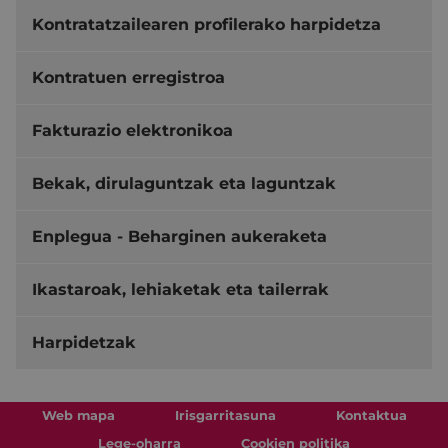
Kontratatzailearen profilerako harpidetza
Kontratuen erregistroa
Fakturazio elektronikoa
Bekak, dirulaguntzak eta laguntzak
Enplegua - Beharginen aukeraketa
Ikastaroak, lehiaketak eta tailerrak
Harpidetzak
Web mapa
Irisgarritasuna
Kontaktua
Lege-oharra
Cookien politika