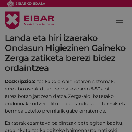
Landa eta hiri izaerako
Ondasun Higiezinen Gaineko
Zerga zatiketa berezi bidez
ordaintzea
Deskripzioa:
zatikako ordainketaren sistemak,
errezibo osoak duen zenbatekoaren %50a bi
errezibotan jartzean datza. Zerga-aldi baterako
ondorioak sortzen ditu eta berandutza-interesik eta
bermea uzteko premiarik gabe ematen da.
Eskaerak ezarritako baldintzak bete egiten baditu,
ordainketa zatika egiteko baimena utomatikoki