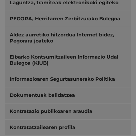
Laguntza, tramiteak elektronikoki egiteko
PEGORA, Herritarren Zerbitzurako Bulegoa
Aldez aurretiko hitzordua Internet bidez,
Pegorara joateko
Eibarko Kontsumitzaileen Informazio Udal
Bulegoa (KIUB)
Informazioaren Segurtasunerako Politika
Dokumentuak balidatzea
Kontratazio publikoaren araudia
Kontratatzailearen profila