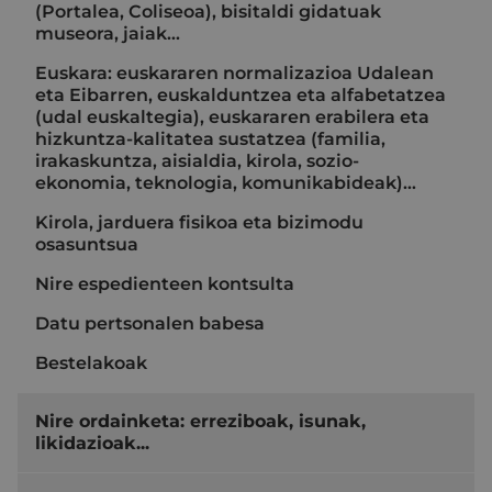
(Portalea, Coliseoa), bisitaldi gidatuak
museora, jaiak...
Euskara: euskararen normalizazioa Udalean
eta Eibarren, euskalduntzea eta alfabetatzea
(udal euskaltegia), euskararen erabilera eta
hizkuntza-kalitatea sustatzea (familia,
irakaskuntza, aisialdia, kirola, sozio-
ekonomia, teknologia, komunikabideak)…
Kirola, jarduera fisikoa eta bizimodu
osasuntsua
Nire espedienteen kontsulta
Datu pertsonalen babesa
Bestelakoak
Nire ordainketa: erreziboak, isunak,
likidazioak...