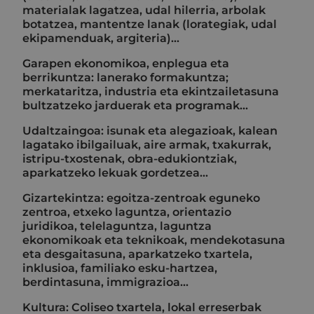
materialak lagatzea, udal hilerria, arbolak
botatzea, mantentze lanak (lorategiak, udal
ekipamenduak, argiteria)...
Garapen ekonomikoa, enplegua eta
berrikuntza: lanerako formakuntza;
merkataritza, industria eta ekintzailetasuna
bultzatzeko jarduerak eta programak...
Udaltzaingoa: isunak eta alegazioak, kalean
lagatako ibilgailuak, aire armak, txakurrak,
istripu-txostenak, obra-edukiontziak,
aparkatzeko lekuak gordetzea...
Gizartekintza: egoitza-zentroak eguneko
zentroa, etxeko laguntza, orientazio
juridikoa, telelaguntza, laguntza
ekonomikoak eta teknikoak, mendekotasuna
eta desgaitasuna, aparkatzeko txartela,
inklusioa, familiako esku-hartzea,
berdintasuna, immigrazioa...
Kultura: Coliseo txartela, lokal erreserbak