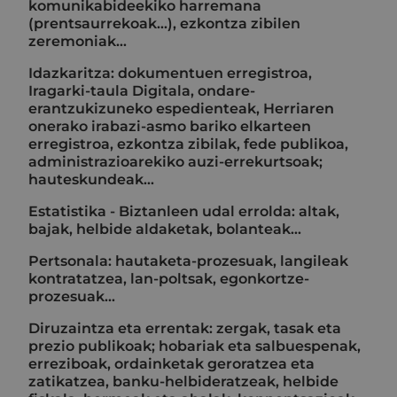
komunikabideekiko harremana
(prentsaurrekoak...), ezkontza zibilen
zeremoniak…
Idazkaritza: dokumentuen erregistroa,
Iragarki-taula Digitala, ondare-
erantzukizuneko espedienteak, Herriaren
onerako irabazi-asmo bariko elkarteen
erregistroa, ezkontza zibilak, fede publikoa,
administrazioarekiko auzi-errekurtsoak;
hauteskundeak…
Estatistika - Biztanleen udal errolda: altak,
bajak, helbide aldaketak, bolanteak...
Pertsonala: hautaketa-prozesuak, langileak
kontratatzea, lan-poltsak, egonkortze-
prozesuak...
Diruzaintza eta errentak: zergak, tasak eta
prezio publikoak; hobariak eta salbuespenak,
erreziboak, ordainketak geroratzea eta
zatikatzea, banku-helbideratzeak, helbide