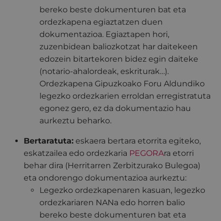
bereko beste dokumenturen bat eta
ordezkapena egiaztatzen duen
dokumentazioa. Egiaztapen hori,
zuzenbidean baliozkotzat har daitekeen
edozein bitartekoren bidez egin daiteke
(notario-ahalordeak, eskriturak…).
Ordezkapena Gipuzkoako Foru Aldundiko
legezko ordezkarien erroldan erregistratuta
egonez gero, ez da dokumentazio hau
aurkeztu beharko.
Bertaratuta:
eskaera bertara etorrita egiteko,
eskatzailea edo ordezkaria
PEGORA
ra etorri
behar dira (Herritarren Zerbitzurako Bulegoa)
eta ondorengo dokumentazioa aurkeztu:
Legezko ordezkapenaren kasuan, legezko
ordezkariaren NANa edo horren balio
bereko beste dokumenturen bat eta