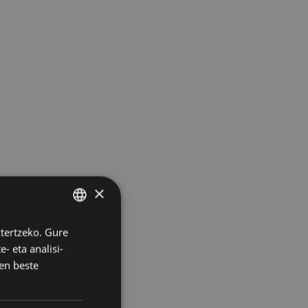
×
ztertzeko. Gure
BASQUE
- eta analisi-
SPANISH
en beste