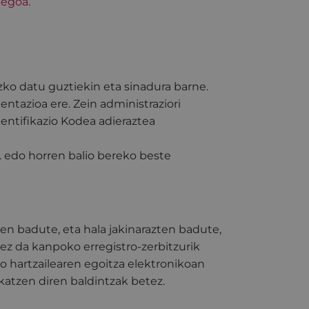
legoa.
zko datu guztiekin eta sinadura barne.
ntazioa ere. Zein administraziori
dentifikazio Kodea adieraztea
 edo horren balio bereko beste
en badute, eta hala jakinarazten badute,
 ez da kanpoko erregistro-zerbitzurik
o hartzailearen egoitza elektronikoan
katzen diren baldintzak betez.