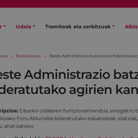
r
Udala
Tramiteak eta zerbitzuak
Albi
teak
Bestelakoak
Beste Administrazio batzuetara bideratutako
ste Administrazio bat
deratutako agirien kan
ipzioa:
Eibarko Udalaren funtzionamendua, erregistro b
koako Foru Aldundira bideratutako eskabideak, idatziak
u ahal izateko.