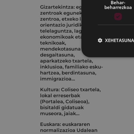
Behar-
beharrezkoa
Gizartekintza: egoitza-
zentroak eguneko
zentroa, etxeko laguntza,
orientazio juridikoa,
telelaguntza, laguntza
ekonomikoak eta
XEHETASUNA
teknikoak,
mendekotasuna eta
desgaitasuna,
aparkatzeko txartela,
inklusioa, familiako esku-
hartzea, berdintasuna,
immigrazioa...
Kultura: Coliseo txartela,
lokal erreserbak
(Portalea, Coliseoa),
bisitaldi gidatuak
museora, jaiak...
Euskara: euskararen
normalizazioa Udalean