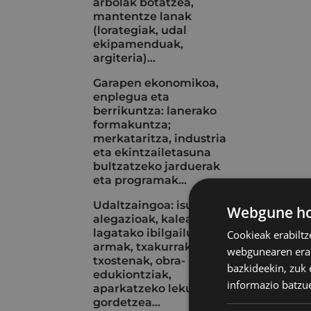
arbolak botatzea,
mantentze lanak
(lorategiak, udal
ekipamenduak,
argiteria)...
Garapen ekonomikoa,
enplegua eta
berrikuntza: lanerako
formakuntza;
merkataritza, industria
eta ekintzailetasuna
bultzatzeko jarduerak
eta programak...
Udaltzaingoa: isunak eta
Webgune hon
alegazioak, kalean
lagatako ibilgailuak, aire
Cookieak erabiltz
armak, txakurrak, istripu-
webgunearen erabi
txostenak, obra-
bazkideekin, zuk 
edukiontziak,
informazio batzu
aparkatzeko lekuak
gordetzea...