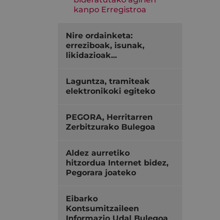
kanpo Erregistroa
Nire ordainketa:
erreziboak, isunak,
likidazioak...
Laguntza, tramiteak
elektronikoki egiteko
PEGORA, Herritarren
Zerbitzurako Bulegoa
Aldez aurretiko
hitzordua Internet bidez,
Pegorara joateko
Eibarko
Kontsumitzaileen
Informazio Udal Bulegoa