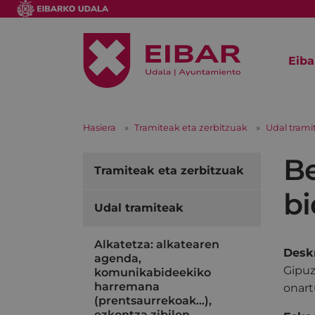
Eiba
Hasiera
Tramiteak eta zerbitzuak
Udal trami
Be
Tramiteak eta zerbitzuak
bi
Udal tramiteak
Alkatetza: alkatearen
Deskr
agenda,
Gipuz
komunikabideekiko
harremana
onart
(prentsaurrekoak...),
ezkontza zibilen