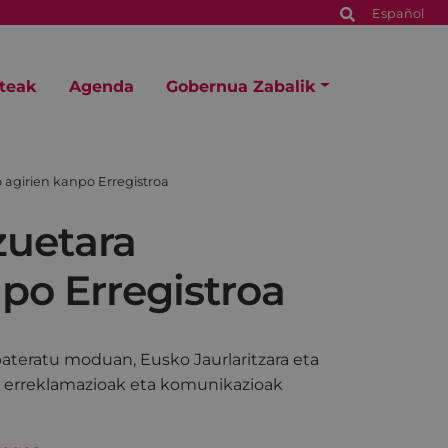
Español
steak
Agenda
Gobernua Zabalik
 agirien kanpo Erregistroa
zuetara
po Erregistroa
ateratu moduan, Eusko Jaurlaritzara eta
, erreklamazioak eta komunikazioak