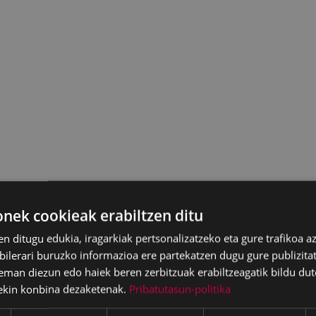
ek cookieak erabiltzen ditu
en ditugu edukia, iragarkiak pertsonalizatzeko eta gure trafikoa a
lerari buruzko informazioa ere partekatzen dugu gure publizitate
eman diezun edo haiek beren zerbitzuak erabiltzeagatik bildu dut
ekin konbina dezaketenak.
Pribatutasun-politika