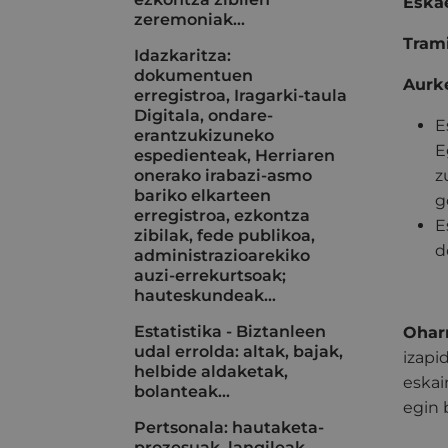
Eskae
zeremoniak…
Trami
Idazkaritza:
dokumentuen
Aurke
erregistroa, Iragarki-taula
Digitala, ondare-
E
erantzukizuneko
E
espedienteak, Herriaren
onerako irabazi-asmo
z
bariko elkarteen
g
erregistroa, ezkontza
E
zibilak, fede publikoa,
d
administrazioarekiko
auzi-errekurtsoak;
hauteskundeak…
Estatistika - Biztanleen
Ohar
udal errolda: altak, bajak,
izapi
helbide aldaketak,
eskai
bolanteak...
egin 
Pertsonala: hautaketa-
prozesuak, langileak