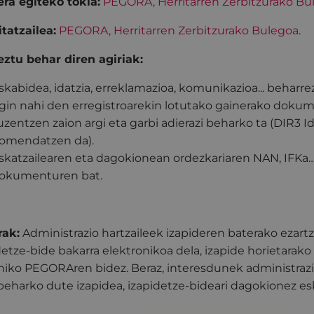
ra egiteko tokia:
PEGORA, Herritarren Zerbitzurako Bu
tatzailea:
PEGORA, Herritarren Zerbitzurako Bulegoa
.
ztu behar diren agiriak:
skabidea, idatzia, erreklamazioa, komunikazioa... beharre
gin nahi den erregistroarekin lotutako gainerako dokume
uzentzen zaion argi eta garbi adierazi beharko ta (DIR3 I
omendatzen da).
skatzailearen eta dagokionean ordezkariaren NAN, IFKa…
okumenturen bat.
rak:
Administrazio hartzaileek izapideren baterako ezartz
detze-bide bakarra elektronikoa dela, izapide horietarako
niko PEGORAren bidez. Beraz, interesdunek administrazi
beharko dute izapidea, izapidetze-bideari dagokionez es