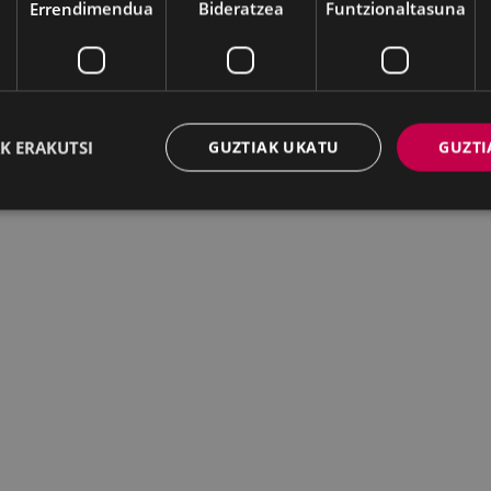
Errendimendua
Bideratzea
Funtzionaltasuna
K ERAKUTSI
GUZTIAK UKATU
GUZTI