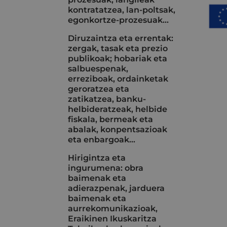
kontratatzea, lan-poltsak,
egonkortze-prozesuak...
Diruzaintza eta errentak:
zergak, tasak eta prezio
publikoak; hobariak eta
salbuespenak,
erreziboak, ordainketak
geroratzea eta
zatikatzea, banku-
helbideratzeak, helbide
fiskala, bermeak eta
abalak, konpentsazioak
eta enbargoak…
Hirigintza eta
ingurumena: obra
baimenak eta
adierazpenak, jarduera
baimenak eta
aurrekomunikazioak,
Eraikinen Ikuskaritza