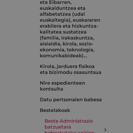
eta Eibarren,
euskalduntzea eta
alfabetatzea (udal
euskaltegia), euskararen
erabilera eta hizkuntza-
kalitatea sustatzea
(familia, irakaskuntza,
aisialdia, kirola, sozio-
ekonomia, teknologia,
komunikabideak)…
Kirola, jarduera fisikoa
eta bizimodu osasuntsua
Nire espedienteen
kontsulta
Datu pertsonalen babesa
Bestelakoak
Beste Administrazio
batzuetara
bideratutako agirien