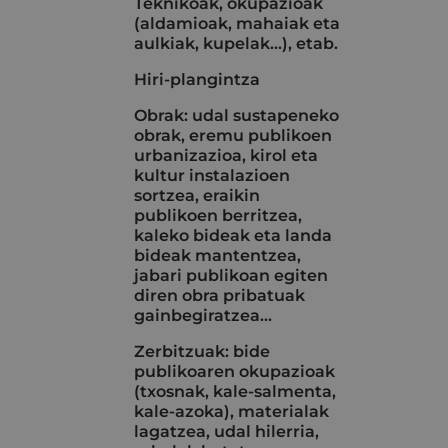
Teknikoak, okupazioak
(aldamioak, mahaiak eta
aulkiak, kupelak...), etab.
Hiri-plangintza
Obrak: udal sustapeneko
obrak, eremu publikoen
urbanizazioa, kirol eta
kultur instalazioen
sortzea, eraikin
publikoen berritzea,
kaleko bideak eta landa
bideak mantentzea,
jabari publikoan egiten
diren obra pribatuak
gainbegiratzea…
Zerbitzuak: bide
publikoaren okupazioak
(txosnak, kale-salmenta,
kale-azoka), materialak
lagatzea, udal hilerria,