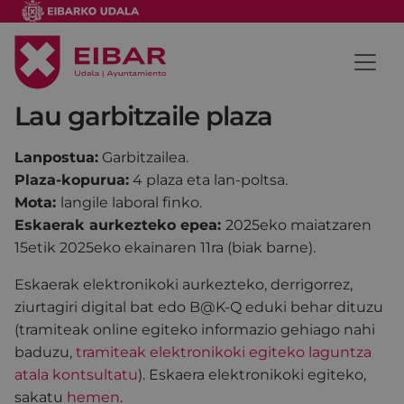
Lau garbitzaile plaza
Lanpostua:
Garbitzailea.
Plaza-kopurua:
4 plaza eta lan-poltsa.
Mota:
langile laboral finko.
Eskaerak aurkezteko epea:
2025eko maiatzaren
15etik 2025eko ekainaren 11ra (biak barne).
Eskaerak elektronikoki aurkezteko, derrigorrez,
ziurtagiri digital bat edo B@K-Q eduki behar dituzu
(tramiteak online egiteko informazio gehiago nahi
baduzu,
tramiteak elektronikoki egiteko laguntza
atala kontsultatu
). Eskaera elektronikoki egiteko,
sakatu
hemen
.