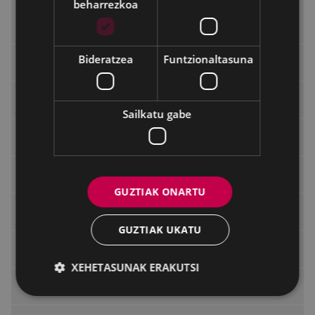
beharrezkoa
Eibarko Kontsumitzaileen Informazio Udal
Bulegoa (KIUB)
Bideratzea
Funtzionaltasuna
Informazioaren Segurtasunerako Politika
Dokumentuak balidatzea
Sailkatu gabe
Kontratazio publikoaren araudia
Kontratatzailearen profila
GUZTIAK ONARTU
Kontratatzailearen profilerako harpidetza
GUZTIAK UKATU
Kontratuen erregistroa
XEHETASUNAK ERAKUTSI
Fakturazio elektronikoa