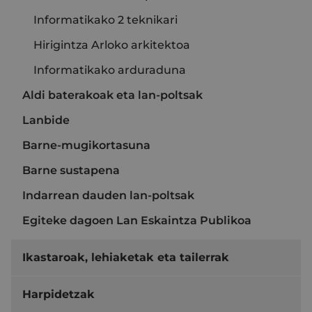
Informatikako 2 teknikari
Hirigintza Arloko arkitektoa
Informatikako arduraduna
Aldi baterakoak eta lan-poltsak
Lanbide
Barne-mugikortasuna
Barne sustapena
Indarrean dauden lan-poltsak
Egiteke dagoen Lan Eskaintza Publikoa
Ikastaroak, lehiaketak eta tailerrak
Harpidetzak