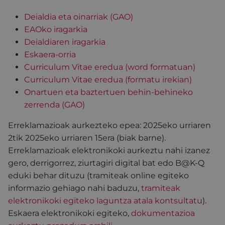
Deialdia eta oinarriak (GAO)
EAOko iragarkia
Deialdiaren iragarkia
Eskaera-orria
Curriculum Vitae eredua (word formatuan)
Curriculum Vitae eredua (formatu irekian)
Onartuen eta baztertuen behin-behineko
zerrenda (GAO)
Erreklamazioak aurkezteko epea: 2025eko urriaren
2tik 2025eko urriaren 15era (biak barne).
Erreklamazioak elektronikoki aurkeztu nahi izanez
gero, derrigorrez, ziurtagiri digital bat edo B@K-Q
eduki behar dituzu (tramiteak online egiteko
informazio gehiago nahi baduzu,
tramiteak
elektronikoki egiteko laguntza atala kontsultatu
).
Eskaera elektronikoki egiteko,
dokumentazioa