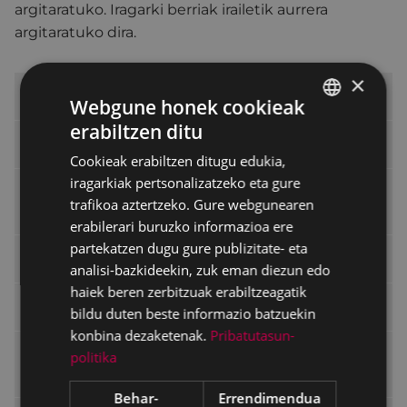
argitaratuko. Iragarki berriak irailetik aurrera
argitaratuko dira.
×
Tramiteak eta zerbitzuak
Webgune honek cookieak
erabiltzen ditu
BASQUE
Udal tramiteak
Cookieak erabiltzen ditugu edukia,
SPANISH
iragarkiak pertsonalizatzeko eta gure
Nire ordainketa: erreziboak, isunak,
trafikoa aztertzeko. Gure webgunearen
likidazioak...
erabilerari buruzko informazioa ere
partekatzen dugu gure publizitate- eta
Laguntza, tramiteak elektronikoki egiteko
analisi-bazkideekin, zuk eman diezun edo
haiek beren zerbitzuak erabiltzeagatik
PEGORA, Herritarren Zerbitzurako Bulegoa
bildu duten beste informazio batzuekin
konbina dezaketenak.
Pribatutasun-
Aldez aurretiko hitzordua Internet bidez,
politika
Pegorara joateko
Behar-
Errendimendua