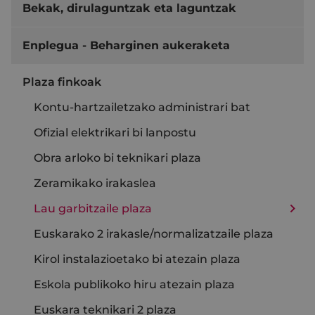
Bekak, dirulaguntzak eta laguntzak
Enplegua - Beharginen aukeraketa
Plaza finkoak
Kontu-hartzailetzako administrari bat
Ofizial elektrikari bi lanpostu
Obra arloko bi teknikari plaza
Zeramikako irakaslea
Lau garbitzaile plaza
Euskarako 2 irakasle/normalizatzaile plaza
Kirol instalazioetako bi atezain plaza
Eskola publikoko hiru atezain plaza
Euskara teknikari 2 plaza