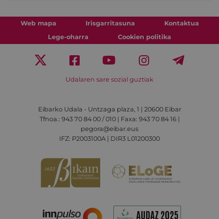
Web mapa
Irisgarritasuna
Kontaktua
Lege-oharra
Cookien politika
Udalaren sare sozial guztiak
Eibarko Udala - Untzaga plaza, 1 | 20600 Eibar
Tfnoa.: 943 70 84 00 / 010 | Faxa: 943 70 84 16 |
pegora@eibar.eus
IFZ: P2003100A | DIR3 L01200300