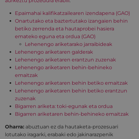
aurkeztu prozedura erabili
.
Epaimahai kalifikatzailearen izendapena (GAO)
Onartutako eta baztertutako izangaien behin
betiko zerrenda eta hautaprobei hasiera
emateko eguna eta ordua (GAO)
Lehenengo ariketarako jarraibideak
Lehenengo ariketaren galderak
Lehenengo ariketaren erantzun zuzenak
Lehenengo ariketaren behin-behineko
emaitzak
Lehenengo ariketaren behin betiko emaitzak
Lehenengo ariketaren behin betiko erantzun
zuzenak
Bigarren ariketa: toki-egunak eta ordua
Bigarren ariketaren behin-behineko emaitzak
Oharra:
abuztuan ez da hautaketa-prozesuari
lotutako iragarki, erabaki edo jakinarazpenik