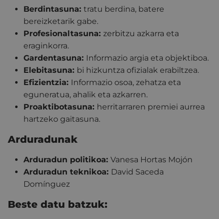
Berdintasuna:
tratu berdina, batere
bereizketarik gabe.
Profesionaltasuna:
zerbitzu azkarra eta
eraginkorra.
Gardentasuna:
Informazio argia eta objektiboa.
Elebitasuna:
bi hizkuntza ofizialak erabiltzea.
Efizientzia:
Informazio osoa, zehatza eta
eguneratua, ahalik eta azkarren.
Proaktibotasuna:
herritarraren premiei aurrea
hartzeko gaitasuna.
Arduradunak
Arduradun politikoa:
Vanesa Hortas Mojón
Arduradun teknikoa:
David Saceda
Domínguez
Beste datu batzuk: