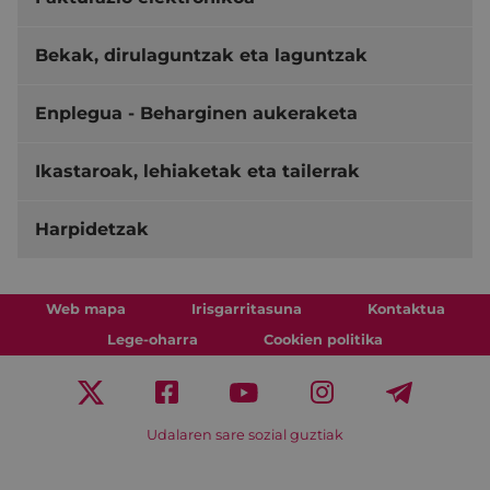
Bekak, dirulaguntzak eta laguntzak
Enplegua - Beharginen aukeraketa
Ikastaroak, lehiaketak eta tailerrak
Harpidetzak
Web mapa
Irisgarritasuna
Kontaktua
Lege-oharra
Cookien politika
Udalaren sare sozial guztiak