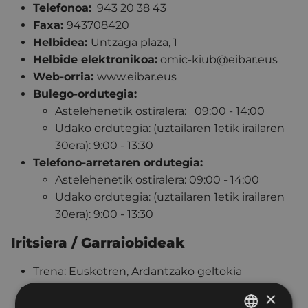
Telefonoa:
943 20 38 43
Faxa:
943708420
Helbidea:
Untzaga plaza, 1
Helbide elektronikoa:
omic-kiub@eibar.eus
Web-orria:
www.eibar.eus
Bulego-ordutegia:
Astelehenetik ostiralera: 09:00 - 14:00
Udako ordutegia: (uztailaren 1etik irailaren
30era): 9:00 - 13:30
Telefono-arretaren ordutegia:
Astelehenetik ostiralera: 09:00 - 14:00
Udako ordutegia: (uztailaren 1etik irailaren
30era): 9:00 - 13:30
Iritsiera / Garraiobideak
Trena: Euskotren, Ardantzako geltokia
Autobusa: Udalbus, Lurraldebus eta Bizkaibus.
×
Geltoki hurbilenak: Egogain, Untzaga eta San