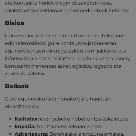
eta kontsulta horiek eragin ditzaketen kexa,
salaketa eta erreklamazioen espedienteak irekitzea.
Bisioa
Leku egokia izatea modu pertsonalean, telefonoz
edo telematikoki gure kontsumo-jardueretan
egunero sortzen diren gatazken berri jakiteko, eta
informazioa ematen saiatzea, modu erraz eta osoan,
kontsumo-harreman azkar, egiazko, legezko eta
zuzenak izateko.
Balioak
Gure eguneroko lana honako balio hauetan
oinarritzen da:
Kalitatea:
etengabeko hobekuntza eskaintzea.
Enpatia:
herritarraren lekuan jartzea.
Azkartasuna:
Berehalako erantzuna ematea.