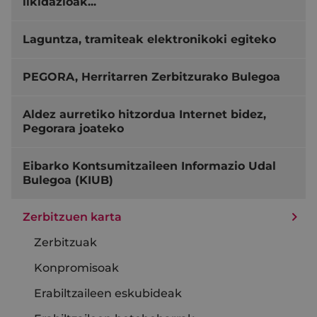
likidazioak...
Laguntza, tramiteak elektronikoki egiteko
PEGORA, Herritarren Zerbitzurako Bulegoa
Aldez aurretiko hitzordua Internet bidez,
Pegorara joateko
Eibarko Kontsumitzaileen Informazio Udal
Bulegoa (KIUB)
Zerbitzuen karta
Zerbitzuak
Konpromisoak
Erabiltzaileen eskubideak