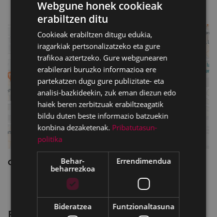
Webgune honek cookieak
Juan.
erabiltzen ditu
BASQUE
Cookieak erabiltzen ditugu edukia,
SPANISH
iragarkiak pertsonalizatzeko eta gure
trafikoa aztertzeko. Gure webgunearen
erabilerari buruzko informazioa ere
partekatzen dugu gure publizitate- eta
analisi-bazkideekin, zuk eman diezun edo
haiek beren zerbitzuak erabiltzeagatik
bildu duten beste informazio batzuekin
konbina dezaketenak.
Pribatutasun-
politika
Behar-
Errendimendua
GPS koordenatuak:
beharrezkoa
X= 542903.6300
Y= 4781635.3700
Bideratzea
Funtzionaltasuna
Erlazionatutako atalak: