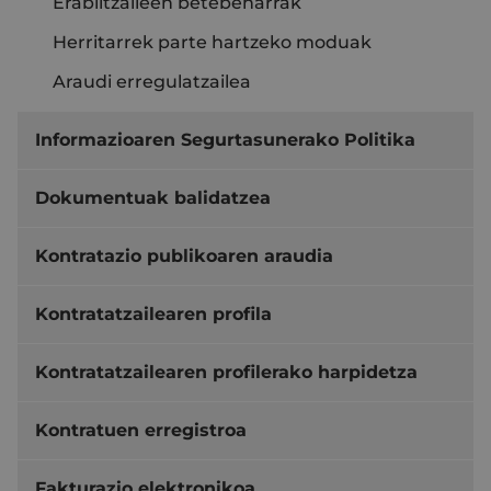
Erabiltzaileen betebeharrak
Herritarrek parte hartzeko moduak
Araudi erregulatzailea
Informazioaren Segurtasunerako Politika
Dokumentuak balidatzea
Kontratazio publikoaren araudia
Kontratatzailearen profila
Kontratatzailearen profilerako harpidetza
Kontratuen erregistroa
Fakturazio elektronikoa