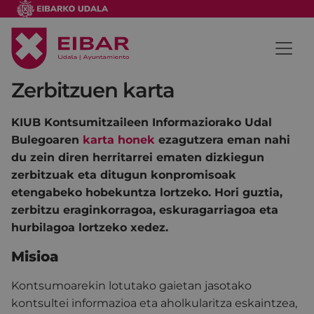
Zerbitzuen karta
KIUB Kontsumitzaileen Informaziorako Udal
Bulegoaren
karta honek
ezagutzera eman nahi
du zein diren herritarrei ematen dizkiegun
zerbitzuak eta ditugun konpromisoak
etengabeko hobekuntza lortzeko. Hori guztia,
zerbitzu eraginkorragoa, eskuragarriagoa eta
hurbilagoa lortzeko xedez.
Misioa
Kontsumoarekin lotutako gaietan jasotako
kontsultei informazioa eta aholkularitza eskaintzea,