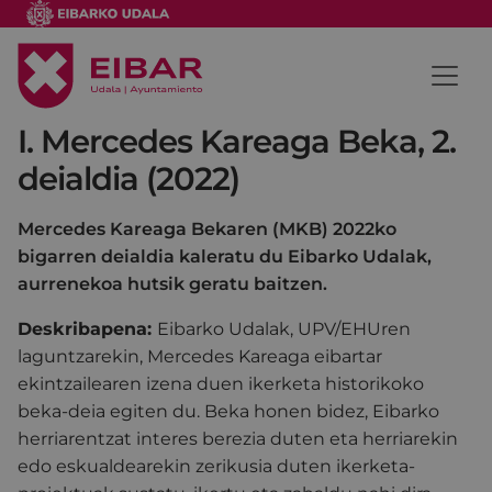
I. Mercedes Kareaga Beka, 2.
deialdia (2022)
Mercedes Kareaga Bekaren (MKB) 2022ko
bigarren deialdia kaleratu du Eibarko Udalak,
aurrenekoa hutsik geratu baitzen.
Deskribapena:
Eibarko Udalak, UPV/EHUren
laguntzarekin, Mercedes Kareaga eibartar
ekintzailearen izena duen ikerketa historikoko
beka-deia egiten du. Beka honen bidez, Eibarko
herriarentzat interes berezia duten eta herriarekin
edo eskualdearekin zerikusia duten ikerketa-