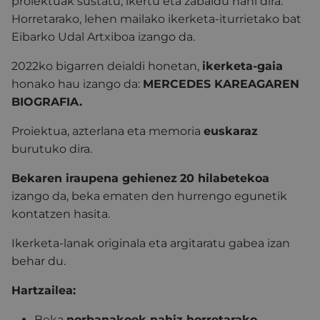
proiektuak sustatu, ikertu eta zabaldu nahi dira.
Horretarako, lehen mailako ikerketa-iturrietako bat
Eibarko Udal Artxiboa izango da.
2022ko bigarren deialdi honetan,
ikerketa-gaia
honako hau izango da:
MERCEDES KAREAGAREN
BIOGRAFIA.
Proiektua, azterlana eta memoria
euskaraz
burutuko dira.
Bekaren iraupena gehienez
20 hilabetekoa
izango da, beka ematen den hurrengo egunetik
kontatzen hasita.
Ikerketa-lanak originala eta argitaratu gabea izan
behar du.
Hartzailea:
Beka
norbanakoek nahiz horretarako