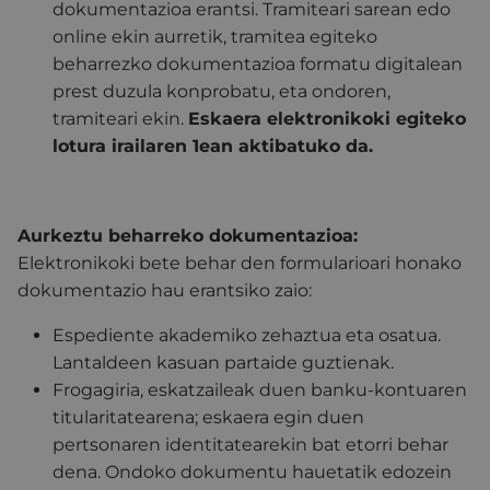
dokumentazioa erantsi. Tramiteari sarean edo
online ekin aurretik, tramitea egiteko
beharrezko dokumentazioa formatu digitalean
prest duzula konprobatu, eta ondoren,
tramiteari ekin.
Eskaera elektronikoki egiteko
lotura irailaren 1ean aktibatuko da.
Aurkeztu beharreko dokumentazioa:
Elektronikoki bete behar den formularioari honako
dokumentazio hau erantsiko zaio:
Espediente akademiko zehaztua eta osatua.
Lantaldeen kasuan partaide guztienak.
Frogagiria, eskatzaileak duen banku-kontuaren
titularitatearena; eskaera egin duen
pertsonaren identitatearekin bat etorri behar
dena. Ondoko dokumentu hauetatik edozein