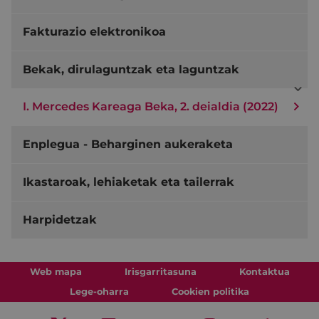
Fakturazio elektronikoa
Bekak, dirulaguntzak eta laguntzak
I. Mercedes Kareaga Beka, 2. deialdia (2022)
Enplegua - Beharginen aukeraketa
Ikastaroak, lehiaketak eta tailerrak
Harpidetzak
Web mapa
Irisgarritasuna
Kontaktua
Lege-oharra
Cookien politika