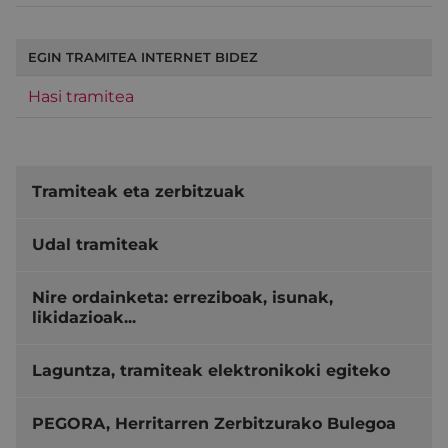
EGIN TRAMITEA INTERNET BIDEZ
Hasi tramitea
Tramiteak eta zerbitzuak
Udal tramiteak
Nire ordainketa: erreziboak, isunak,
likidazioak...
Laguntza, tramiteak elektronikoki egiteko
PEGORA, Herritarren Zerbitzurako Bulegoa