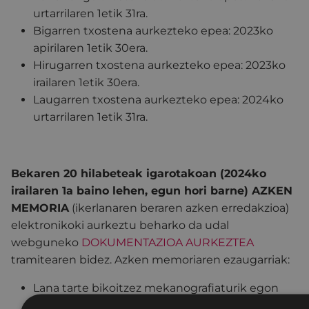
urtarrilaren 1etik 31ra.
Bigarren txostena aurkezteko epea: 2023ko
apirilaren 1etik 30era.
Hirugarren txostena aurkezteko epea: 2023ko
irailaren 1etik 30era.
Laugarren txostena aurkezteko epea: 2024ko
urtarrilaren 1etik 31ra.
Bekaren 20 hilabeteak igarotakoan (2024ko
irailaren 1a baino lehen, egun hori barne) AZKEN
MEMORIA
(ikerlanaren beraren azken erredakzioa)
elektronikoki aurkeztu beharko da udal
webguneko
DOKUMENTAZIOA AURKEZTEA
tramitearen bidez. Azken memoriaren ezaugarriak:
Lana tarte bikoitzez mekanografiaturik egon
beharko da eta koerlatiboki orrialdeztatua.