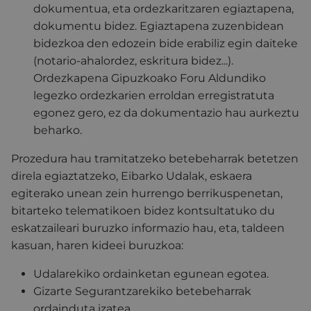
dokumentua, eta ordezkaritzaren egiaztapena,
dokumentu bidez. Egiaztapena zuzenbidean
bidezkoa den edozein bide erabiliz egin daiteke
(notario-ahalordez, eskritura bidez...).
Ordezkapena Gipuzkoako Foru Aldundiko
legezko ordezkarien erroldan erregistratuta
egonez gero, ez da dokumentazio hau aurkeztu
beharko.
Prozedura hau tramitatzeko betebeharrak betetzen
direla egiaztatzeko, Eibarko Udalak, eskaera
egiterako unean zein hurrengo berrikuspenetan,
bitarteko telematikoen bidez kontsultatuko du
eskatzaileari buruzko informazio hau, eta, taldeen
kasuan, haren kideei buruzkoa:
Udalarekiko ordainketan egunean egotea.
Gizarte Segurantzarekiko betebeharrak
ordainduta izatea.