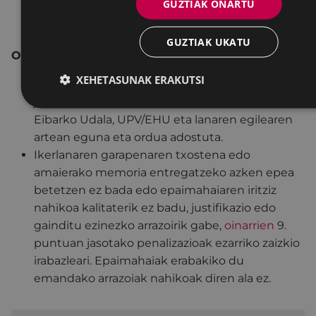
GUZTIAK ONARTU
GUZTIAK UKATU
Oharrak:
XEHETASUNAK ERAKUTSI
Egileak bekarako lana bukatutakoan,
jendaurrean aurkeztu beharko du, horretarako
Eibarko Udala, UPV/EHU eta lanaren egilearen
artean eguna eta ordua adostuta.
Ikerlanaren garapenaren txostena edo
amaierako memoria entregatzeko azken epea
betetzen ez bada edo epaimahaiaren iritziz
nahikoa kalitaterik ez badu, justifikazio edo
gainditu ezinezko arrazoirik gabe,
oinarrien
9.
puntuan jasotako penalizazioak ezarriko zaizkio
irabazleari. Epaimahaiak erabakiko du
emandako arrazoiak nahikoak diren ala ez.