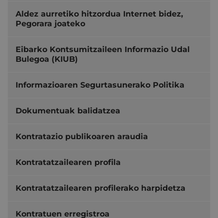
Aldez aurretiko hitzordua Internet bidez,
Pegorara joateko
Eibarko Kontsumitzaileen Informazio Udal
Bulegoa (KIUB)
Informazioaren Segurtasunerako Politika
Dokumentuak balidatzea
Kontratazio publikoaren araudia
Kontratatzailearen profila
Kontratatzailearen profilerako harpidetza
Kontratuen erregistroa