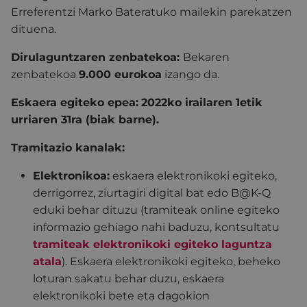
Erreferentzi Marko Bateratuko mailekin parekatzen
dituena.
Dirulaguntzaren zenbatekoa:
Bekaren
zenbatekoa
9.000 eurokoa
izango da.
Eskaera egiteko epea:
2022ko irailaren 1etik
urriaren 31ra (biak barne).
Tramitazio kanalak:
Elektronikoa:
eskaera elektronikoki egiteko,
derrigorrez, ziurtagiri digital bat edo B@K-Q
eduki behar dituzu (tramiteak online egiteko
informazio gehiago nahi baduzu, kontsultatu
tramiteak elektronikoki egiteko laguntza
atala
). Eskaera elektronikoki egiteko, beheko
loturan sakatu behar duzu, eskaera
elektronikoki bete eta dagokion