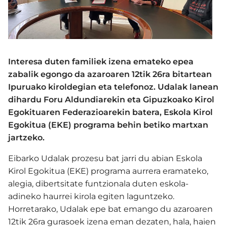
Interesa duten familiek izena emateko epea
zabalik egongo da azaroaren 12tik 26ra bitartean
Ipuruako kiroldegian eta telefonoz. Udalak lanean
dihardu Foru Aldundiarekin eta Gipuzkoako Kirol
Egokituaren Federazioarekin batera, Eskola Kirol
Egokitua (EKE) programa behin betiko martxan
jartzeko.
Eibarko Udalak prozesu bat jarri du abian Eskola
Kirol Egokitua (EKE) programa aurrera eramateko,
alegia, dibertsitate funtzionala duten eskola-
adineko haurrei kirola egiten laguntzeko.
Horretarako, Udalak epe bat emango du azaroaren
12tik 26ra gurasoek izena eman dezaten, hala, haien