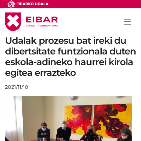
Udalak prozesu bat ireki du
dibertsitate funtzionala duten
eskola-adineko haurrei kirola
egitea errazteko
2021/11/10