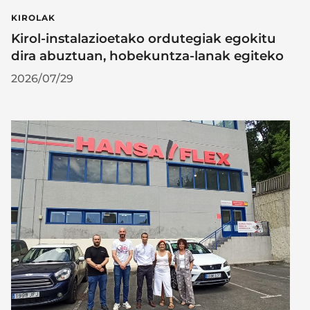
KIROLAK
Kirol-instalazioetako ordutegiak egokitu
dira abuztuan, hobekuntza-lanak egiteko
2026/07/29