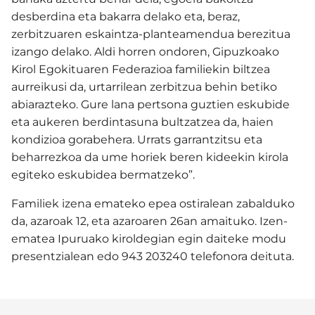
desberdina eta bakarra delako eta, beraz,
zerbitzuaren eskaintza-planteamendua berezitua
izango delako. Aldi horren ondoren, Gipuzkoako
Kirol Egokituaren Federazioa familiekin biltzea
aurreikusi da, urtarrilean zerbitzua behin betiko
abiarazteko. Gure lana pertsona guztien eskubide
eta aukeren berdintasuna bultzatzea da, haien
kondizioa gorabehera. Urrats garrantzitsu eta
beharrezkoa da ume horiek beren kideekin kirola
egiteko eskubidea bermatzeko”.
Familiek izena emateko epea ostiralean zabalduko
da, azaroak 12, eta azaroaren 26an amaituko. Izen-
ematea Ipuruako kiroldegian egin daiteke modu
presentzialean edo 943 203240 telefonora deituta.