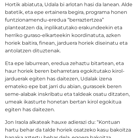
Hortik abiatuta, Udala bi arlotan hasi da lanean. Alde
batetik, eta epe ertainera begira, programa honen
funtzionamendu-eredua “berraztertzea”
planteatzen da, inplikatutako erakundeekin eta
herriko guraso-elkarteekin koordinatuta, azken
horiek baitira, finean, jarduera horiek diseinatu eta
antolatzen dituztenak.
Eta epe laburrean, eredua zehaztu bitartean, eta
haur horiek beren beharretara egokitutako kirol-
jarduerak egiten has daitezen, Udalak izena
emateko epe bat jarri du abian, gurasoek beren
seme-alabak inskribatu eta taldeak osatu ditzaten,
umeak ikasturte honetan bertan kirol egokitua
egiten has daitezen.
Jon Iraola alkateak hauxe adierazi du: “Kontuan
hartu behar da talde horiek osatzeko kasu bakoitza
banaka aztertu behar dela, egoera bakoitza