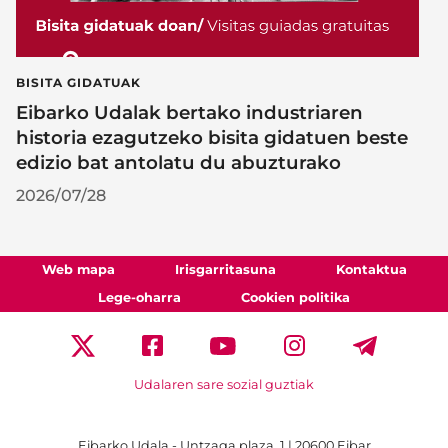
BISITA GIDATUAK
Eibarko Udalak bertako industriaren
historia ezagutzeko bisita gidatuen beste
edizio bat antolatu du abuzturako
2026/07/28
Web mapa
Irisgarritasuna
Kontaktua
Lege-oharra
Cookien politika
Udalaren sare sozial guztiak
Eibarko Udala - Untzaga plaza, 1 | 20600 Eibar