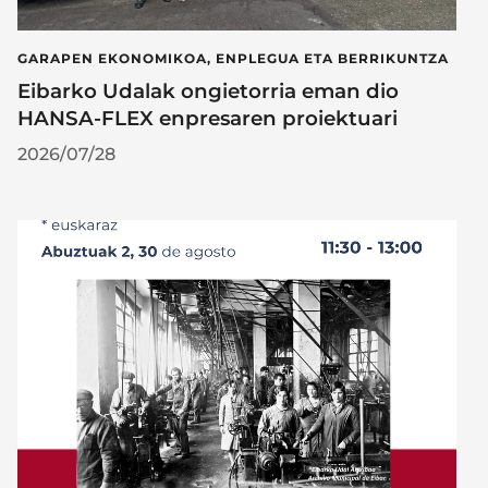
GARAPEN EKONOMIKOA, ENPLEGUA ETA BERRIKUNTZA
Eibarko Udalak ongietorria eman dio
HANSA-FLEX enpresaren proiektuari
2026/07/28