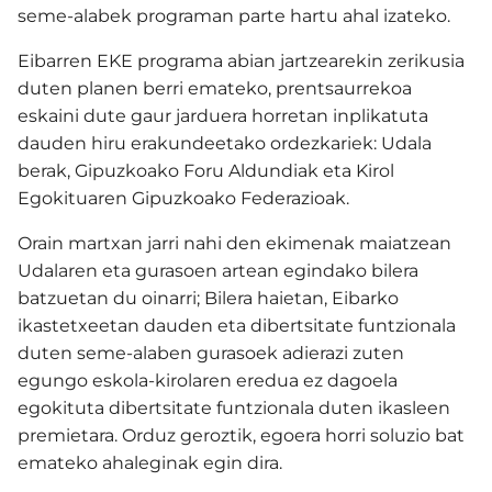
seme-alabek programan parte hartu ahal izateko.
Eibarren EKE programa abian jartzearekin zerikusia
duten planen berri emateko, prentsaurrekoa
eskaini dute gaur jarduera horretan inplikatuta
dauden hiru erakundeetako ordezkariek: Udala
berak, Gipuzkoako Foru Aldundiak eta Kirol
Egokituaren Gipuzkoako Federazioak.
Orain martxan jarri nahi den ekimenak maiatzean
Udalaren eta gurasoen artean egindako bilera
batzuetan du oinarri; Bilera haietan, Eibarko
ikastetxeetan dauden eta dibertsitate funtzionala
duten seme-alaben gurasoek adierazi zuten
egungo eskola-kirolaren eredua ez dagoela
egokituta dibertsitate funtzionala duten ikasleen
premietara. Orduz geroztik, egoera horri soluzio bat
emateko ahaleginak egin dira.