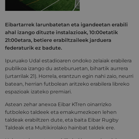
Eibartarrek larunbatetan eta igandeetan erabili
ahal izango dituzte instalazioak, 10:00etatik
21:00etara, betiere erabiltzaileek jarduera
federaturik ez badute.
Ipuruako Udal estadioaren ondoko zelaiak erabilera
publikoa izango du asteburuetan, bihartik aurrera
(urtarrilak 21). Horrela, erantzun egin nahi zaio, neurri
batean, herrian futbolean aritzeko erabilera libreko
espazioak izateko premiari.
Astean zehar anexoa Eibar KTren oinarrizko
futboleko taldeek eta emakumezkoen lehen
taldeak erabiltzen dute, eta baita Eibar Rugby
Taldeak eta Multikirolako hainbat taldek ere.