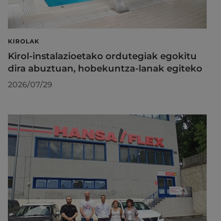
KIROLAK
Kirol-instalazioetako ordutegiak egokitu
dira abuztuan, hobekuntza-lanak egiteko
2026/07/29