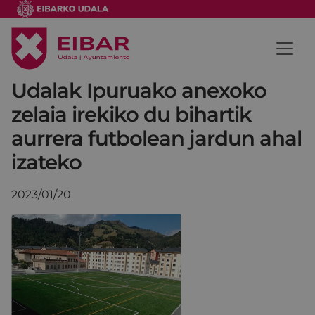
Udalak Ipuruako anexoko
zelaia irekiko du bihartik
aurrera futbolean jardun ahal
izateko
2023/01/20