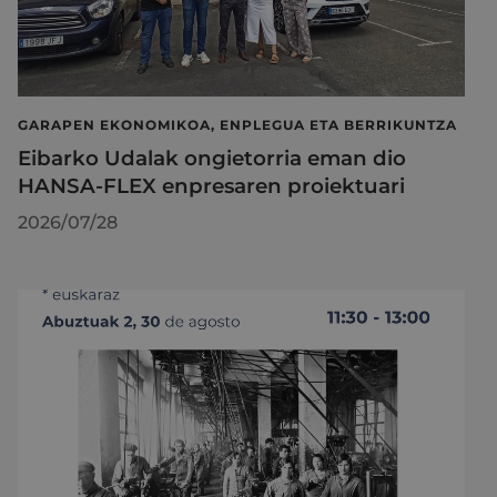
GARAPEN EKONOMIKOA, ENPLEGUA ETA BERRIKUNTZA
Eibarko Udalak ongietorria eman dio
HANSA-FLEX enpresaren proiektuari
2026/07/28