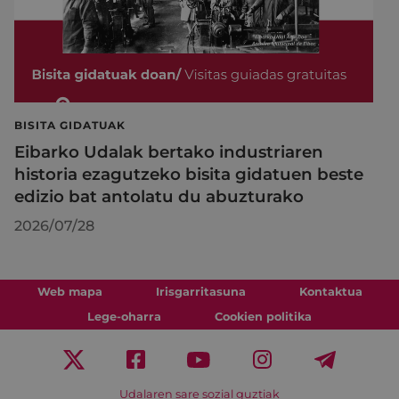
BISITA GIDATUAK
Eibarko Udalak bertako industriaren
historia ezagutzeko bisita gidatuen beste
edizio bat antolatu du abuzturako
2026/07/28
Web mapa
Irisgarritasuna
Kontaktua
Lege-oharra
Cookien politika
Udalaren sare sozial guztiak