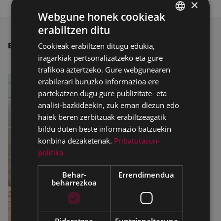
×
Webgune honek cookieak
erabiltzen ditu
BASQUE
Cookieak erabiltzen ditugu edukia,
BESTE ALBISTE BATZUK
SPANISH
iragarkiak pertsonalizatzeko eta gure
trafikoa aztertzeko. Gure webgunearen
erabilerari buruzko informazioa ere
partekatzen dugu gure publizitate- eta
analisi-bazkideekin, zuk eman diezun edo
haiek beren zerbitzuak erabiltzeagatik
bildu duten beste informazio batzuekin
konbina dezaketenak.
Pribatutasun-
politika
Behar-
Errendimendua
beharrezkoa