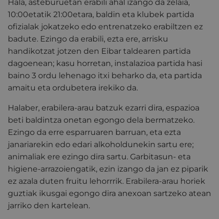
Hala, asteburuetan erabili ahal izango da zelaia,
10:00etatik 21:00etara, baldin eta klubek partida
ofizialak jokatzeko edo entrenatzeko erabiltzen ez
badute. Ezingo da erabili, ezta ere, arrisku
handikotzat jotzen den Eibar taldearen partida
dagoenean; kasu horretan, instalazioa partida hasi
baino 3 ordu lehenago itxi beharko da, eta partida
amaitu eta ordubetera irekiko da.
Halaber, erabilera-arau batzuk ezarri dira, espazioa
beti baldintza onetan egongo dela bermatzeko.
Ezingo da erre esparruaren barruan, eta ezta
janariarekin edo edari alkoholdunekin sartu ere;
animaliak ere ezingo dira sartu. Garbitasun- eta
higiene-arrazoiengatik, ezin izango da jan ez piparik
ez azala duten fruitu lehorrrik. Erabilera-arau horiek
guztiak ikusgai egongo dira anexoan sartzeko atean
jarriko den kartelean.