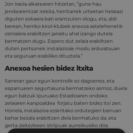
Jon Iraola alkatearen hitzetan, “gune hau
jendearentzat irekita, herritarrek urteetan helarazi
diguten eskaera bati erantzuten diogu, eta, aldi
berean, herriko kirol-klubek anexoa astelehenetik
ostiralera erabiltzen jarraitu ahal izango dutela
bermatzen dugu. Espero dut zelaia erabiltzen
duten pertsonek instalazioak modu arduratsuan
eta seguruan erabiliko dituztela.”
Anexoa hesien bidez itxita
Sarreran gaur egun kontrolik ez dagoenez, eta
esparruaren segurtasuna bermatzeko asmoz, duela
egun batzuk Ipuruako Estadioaren ondoko
zelaiaren kanpoaldea forjatu baten bidez itxi zen.
Horrela, instalazioa ezarritako ordutegien barruan
behar bezala erabiltzen dela bermatuko da, eta
gerta daitezkeen istripuak aurreikusiko dira.