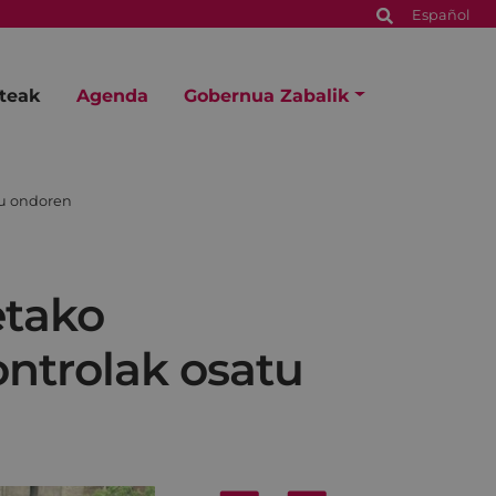
Español
steak
Agenda
Gobernua Zabalik
tu ondoren
etako
ontrolak osatu