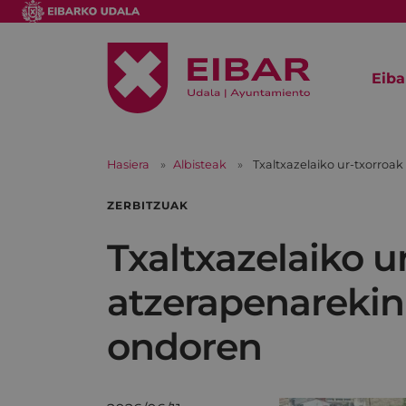
Eiba
Hasiera
Albisteak
Txaltxazelaiko ur-txorroa
ZERBITZUAK
Txaltxazelaiko 
atzerapenarekin 
ondoren