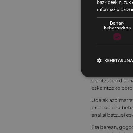
bazkideekin, zuk 
Legionella
spp
au
informazio batzu
ezarritako protok
Behar-
Egindako analisie
beharrezkoa
eta ez dela
antze
Hala ere, PCR pro
jarraituz, Udalak
instalazioa ireki a
XEHETASUNA
PCRaren emaitza p
Udalak zuhurtziaz
erantzuten dio era
eskaintzeko boron
Udalak azpimarrat
protokoloek beha
analisi batzuei esk
Era berean, gogo