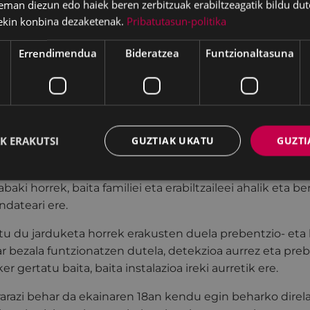
eman diezun edo haiek beren zerbitzuak erabiltzeagatik bildu dut
rkitu zutenez —oso kopuru txikia (20 unitate)— osasun-
ekin konbina dezaketenak.
Pribatutasun-politika
oloak aktibatu behar izan ziren.
Errendimendua
Bideratzea
Funtzionaltasuna
k erakutsi dute uraren kalitatea egokia dela aurreikusitak
man bainatzeko baldintzak kolokan jartzen duen inolako
ban lortutako emaitza positiboa ikusita eta Osasun Sai
 beharrezkotzat jo du laginen behin betiko emaitzak izan 
urretik.
K ERAKUTSI
GUZTIAK UKATU
GUZTI
ositibo faltsu baten ondorio izan zitekeelako zantzuak
 jokatzea erabaki du.
Udalak osasun publikoarekin duen
baki horrek, baita familiei eta erabiltzaileei ahalik eta 
dateari ere.
u du jarduketa horrek erakusten duela prebentzio- eta 
r bezala funtzionatzen dutela, detekzioa aurrez eta pre
er gertatu baita, baita instalazioa ireki aurretik ere.
rarazi behar da ekainaren 18an kendu egin beharko direl