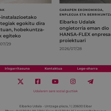
LAK
GARAPEN EKONOMIKOA,
ENPLEGUA ETA BERRIKUNTZ
l-instalazioetako
Eibarko Udalak
tegiak egokitu dira
ongietorria eman dio
tuan, hobekuntza-
HANSA-FLEX enpresa
k egiteko
proiektuari
07/29
2026/07/28
Irisgarritasuna
Kontaktua
Lege-oharra
Udalaren sare sozial guztiak
Eibarko Udala - Untzaga plaza, 1 | 20600 Eibar