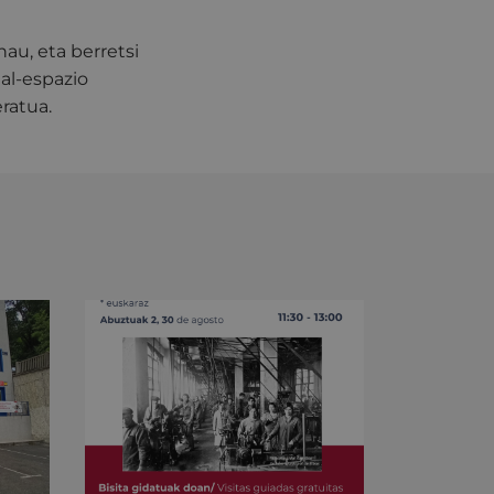
au, eta berretsi
al-espazio
ratua.