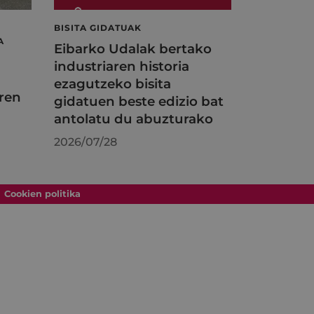
BISITA GIDATUAK
A
Eibarko Udalak bertako
industriaren historia
ezagutzeko bisita
ren
gidatuen beste edizio bat
antolatu du abuzturako
2026/07/28
Cookien politika