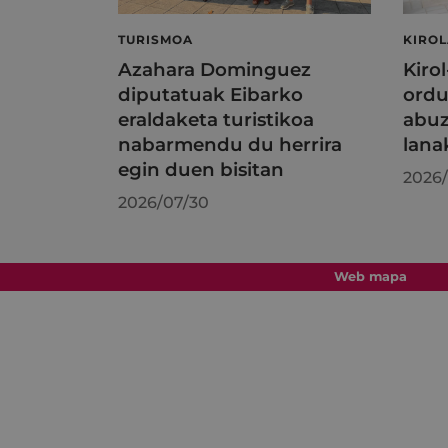
TURISMOA
KIRO
Azahara Dominguez
Kiro
diputatuak Eibarko
ordu
eraldaketa turistikoa
abuz
nabarmendu du herrira
lana
egin duen bisitan
2026/
2026/07/30
Web mapa