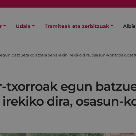
r
Udala
Tramiteak eta zerbitzuak
Albi
k egun batzuetako atzerapenarekin irekiko dira, osasun-kontrolak osa
ur-txorroak egun batzu
irekiko dira, osasun-k