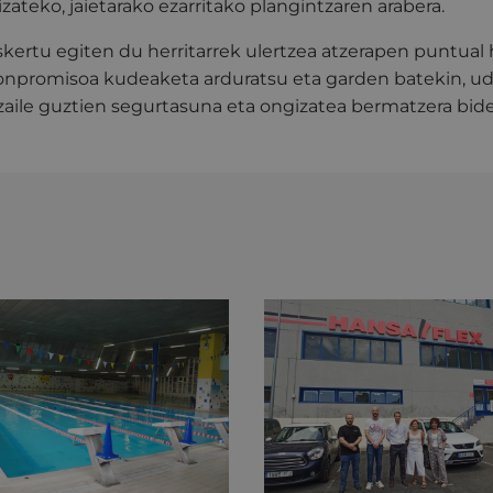
 izateko, jaietarako ezarritako plangintzaren arabera.
kertu egiten du herritarrek ulertzea atzerapen puntual h
onpromisoa kudeaketa arduratsu eta garden batekin, ud
zaile guztien segurtasuna eta ongizatea bermatzera bide