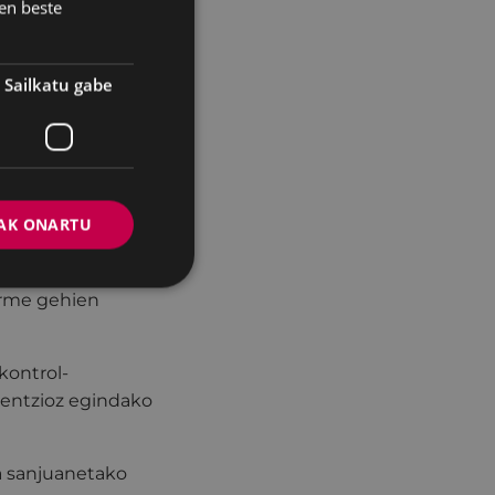
en beste
agintariek
Sailkatu gabe
o erabilerarako,
 gorabeherarik.
laren gomendioei
arte itxarotea
AK ONARTU
 dauden arren,
 konpromisoari
berme gehien
kontrol-
bentzioz egindako
a sanjuanetako