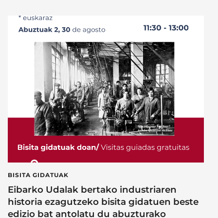
BISITA GIDATUAK
Eibarko Udalak bertako industriaren
historia ezagutzeko bisita gidatuen beste
edizio bat antolatu du abuzturako