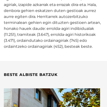
agiriak, izapide azkarrak eta errazak dira-eta. Hala,
denbora gehien eskatzen duten gestioak aurrez
aurre egiten dira. Herritarrek autozerbitzuko
terminalean gehien egin dituzten gestioen artean,
honako hauek daude: errolda-agiri indibidualak
(11.251), tramiteak (3.647), errolda-agiri historikoak
(3.471), ordaindutako ordainagiriak (745) edo
ordaintzeko ordainagiriak (452), besteak beste.
BESTE ALBISTE BATZUK