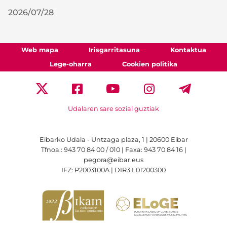
2026/07/28
Web mapa
Irisgarritasuna
Kontaktua
Lege-oharra
Cookien politika
Udalaren sare sozial guztiak
Eibarko Udala - Untzaga plaza, 1 | 20600 Eibar
Tfnoa.: 943 70 84 00 / 010 | Faxa: 943 70 84 16 |
pegora@eibar.eus
IFZ: P2003100A | DIR3 L01200300