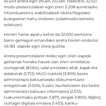
56.549 arreta egin zituen 2023an. Haietatik, 32.021
modu presentzialean egin ziren (1.208 aurretiazko
hitzorduarekin), erabiltzaileek tiketa Pegorako
bulegoetan hartu ondoren (udaletxeko beheko
solairuan).
Horren harira, aipatu behar da 32.000 pertsona
baino gehiagori emandako arreta horren ondorioz
45.183 izapide egin zirela guztira.
Arreta presentzialaren bidez egin ziren izapide
gehienak honako hauek izan ziren: erroldatze-
ziurtagiriak (8.064); udal-erroldako altak, bajak eta
aldaketak (5.712); MUGI txartela (3.909); beste
administrazio batzuetarako dokumentazio-
erregistroak (3.006), Eusko Jaurlaritzaren eta beste
administrazio batzuen informazioa (2.572),
txakurrentzako poltsak (1.871), zergak (1.800), B@kQ
ziurtagiri digitala ematea (1.453), banku-