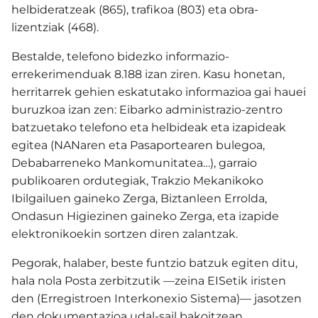
helbideratzeak (865), trafikoa (803) eta obra-
lizentziak (468).
Bestalde, telefono bidezko informazio-
errekerimenduak 8.188 izan ziren. Kasu honetan,
herritarrek gehien eskatutako informazioa gai hauei
buruzkoa izan zen: Eibarko administrazio-zentro
batzuetako telefono eta helbideak eta izapideak
egitea (NANaren eta Pasaportearen bulegoa,
Debabarreneko Mankomunitatea…), garraio
publikoaren ordutegiak, Trakzio Mekanikoko
Ibilgailuen gaineko Zerga, Biztanleen Errolda,
Ondasun Higiezinen gaineko Zerga, eta izapide
elektronikoekin sortzen diren zalantzak.
Pegorak, halaber, beste funtzio batzuk egiten ditu,
hala nola Posta zerbitzutik —zeina EISetik iristen
den (Erregistroen Interkonexio Sistema)— jasotzen
den dokumentazioa udal-sail bakoitzean