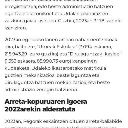
erregistratzea, edo beste administrazio batzuen
egoitza elektronikoetatik Udalari jakinarazten
zaizkion gaiak jasotzea. Guztira, 2023an 3.178 izapide
izan ziren.
2023an egindako lanen artean nabarmentzekoak
dira, baita ere, “Umeak Eskolara” (3.094 eskaera,
215.943,29 euro guztira) eta “Dirulaguntzak Ikasleei”
(1.353 eskaera, 85.990,73 euro) kanpainen
kudeaketa, Udaleko ikastaroetako matrikula
guztien mekanizazioa, beste laguntza eta
dirulaguntza batzuen mekanizazioa, eta beste
administrazio-zeregin batzuena.
Arreta-kopuruaren igoera
2022arekin alderatuta
2023an, Pegorak eskaintzen dituen arreta-baliabide