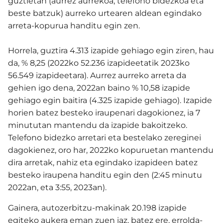
guztietan (aurrez aurrekoa, telefono bidezkoa eta
beste batzuk) aurreko urtearen aldean egindako
arreta-kopurua handitu egin zen.
Horrela, guztira 4.313 izapide gehiago egin ziren, hau
da, % 8,25 (2022ko 52.236 izapideetatik 2023ko
56.549 izapideetara). Aurrez aurreko arreta da
gehien igo dena, 2022an baino % 10,58 izapide
gehiago egin baitira (4.325 izapide gehiago). Izapide
horien batez besteko iraupenari dagokionez, ia 7
minututan mantendu da izapide bakoitzeko.
Telefono bidezko arretari eta bestelako zereginei
dagokienez, oro har, 2022ko kopuruetan mantendu
dira arretak, nahiz eta egindako izapideen batez
besteko iraupena handitu egin den (2:45 minutu
2022an, eta 3:55, 2023an).
Gainera, autozerbitzu-makinak 20.198 izapide
egiteko aukera eman zuen iaz, batez ere, errolda-