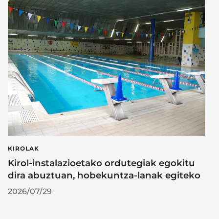
KIROLAK
Kirol-instalazioetako ordutegiak egokitu
dira abuztuan, hobekuntza-lanak egiteko
2026/07/29