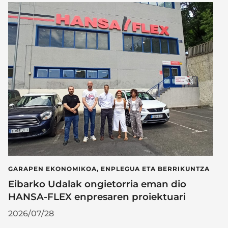
GARAPEN EKONOMIKOA, ENPLEGUA ETA BERRIKUNTZA
Eibarko Udalak ongietorria eman dio
HANSA-FLEX enpresaren proiektuari
2026/07/28