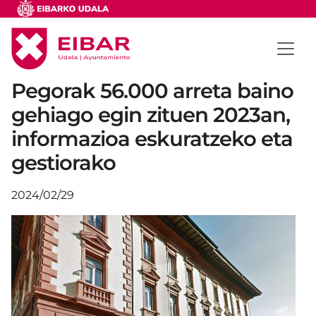
Pegorak 56.000 arreta baino
gehiago egin zituen 2023an,
informazioa eskuratzeko eta
gestiorako
2024/02/29