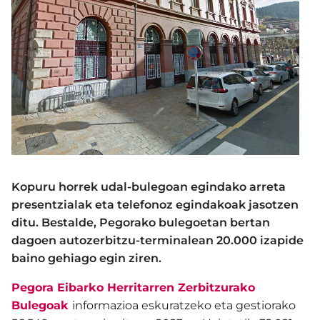
Kopuru horrek udal-bulegoan egindako arreta
presentzialak eta telefonoz egindakoak jasotzen
ditu. Bestalde, Pegorako bulegoetan bertan
dagoen autozerbitzu-terminalean 20.000 izapide
baino gehiago egin ziren.
Pegora Eibarko Herritarren Zerbitzurako
Bulegoak
informazioa eskuratzeko eta gestiorako