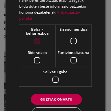
haiek beren zerbitzuak erabiltzeagatik
bildu duten beste informazio batzuekin
konbina dezaketenak.
Pribatutasun-
KIROLAK
politika
Kirol-instalazioetako ordutegiak egokitu
dira abuztuan, hobekuntza-lanak egiteko
Behar-
Errendimendua
beharrezkoa
2026/07/29
Bideratzea
Funtzionaltasuna
Sailkatu gabe
GUZTIAK ONARTU