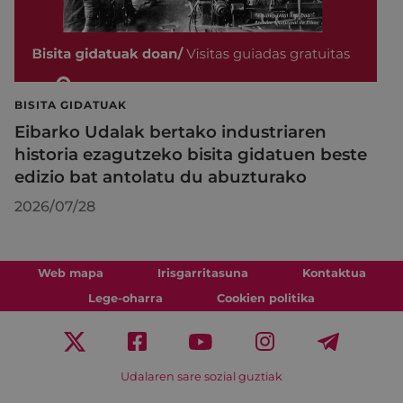
BISITA GIDATUAK
Eibarko Udalak bertako industriaren
historia ezagutzeko bisita gidatuen beste
edizio bat antolatu du abuzturako
2026/07/28
Web mapa
Irisgarritasuna
Kontaktua
Lege-oharra
Cookien politika
Udalaren sare sozial guztiak