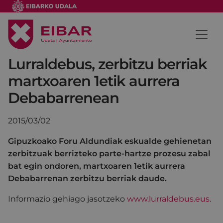
Lurraldebus, zerbitzu berriak
martxoaren 1etik aurrera
Debabarrenean
2015/03/02
Gipuzkoako Foru Aldundiak eskualde gehienetan
zerbitzuak berrizteko parte-hartze prozesu zabal
bat egin ondoren, martxoaren 1etik aurrera
Debabarrenan zerbitzu berriak daude.
Informazio gehiago jasotzeko
www.lurraldebus.eus
.