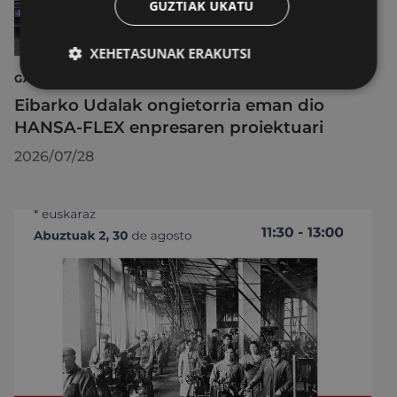
GUZTIAK UKATU
XEHETASUNAK ERAKUTSI
GARAPEN EKONOMIKOA, ENPLEGUA ETA BERRIKUNTZA
Eibarko Udalak ongietorria eman dio
HANSA-FLEX enpresaren proiektuari
2026/07/28