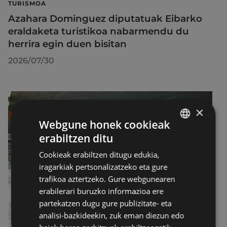
TURISMOA
Azahara Dominguez diputatuak Eibarko
eraldaketa turistikoa nabarmendu du
herrira egin duen bisitan
2026/07/30
×
Webgune honek cookieak
erabiltzen ditu
BASQUE
Cookieak erabiltzen ditugu edukia,
SPANISH
iragarkiak pertsonalizatzeko eta gure
trafikoa aztertzeko. Gure webgunearen
erabilerari buruzko informazioa ere
partekatzen dugu gure publizitate- eta
analisi-bazkideekin, zuk eman diezun edo