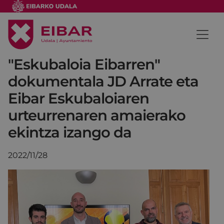
"Eskubaloia Eibarren"
dokumentala JD Arrate eta
Eibar Eskubaloiaren
urteurrenaren amaierako
ekintza izango da
2022/11/28