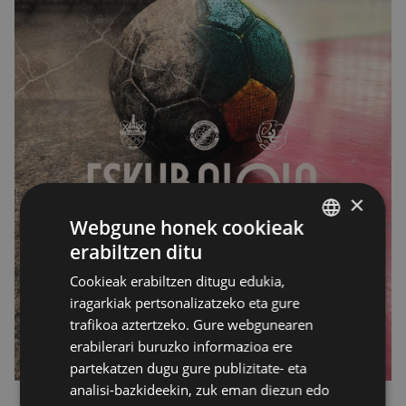
×
Webgune honek cookieak
erabiltzen ditu
BASQUE
Cookieak erabiltzen ditugu edukia,
SPANISH
iragarkiak pertsonalizatzeko eta gure
trafikoa aztertzeko. Gure webgunearen
erabilerari buruzko informazioa ere
partekatzen dugu gure publizitate- eta
analisi-bazkideekin, zuk eman diezun edo