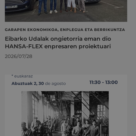
GARAPEN EKONOMIKOA, ENPLEGUA ETA BERRIKUNTZA
Eibarko Udalak ongietorria eman dio
HANSA-FLEX enpresaren proiektuari
2026/07/28