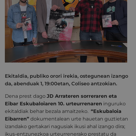
Ekitaldia, publiko orori irekia, ostegunean izango
da, abenduak 1, 19:00etan, Coliseo antzokian.
Dena prest dago
JD Arrateren sorreraren eta
Eibar Eskubaloiaren 10. urteurrenaren
inguruko
ekitaldiak behar bezala amaitzeko.
“Eskubaloia
Eibarren”
dokumentalean urte hauetan guztietan
izandako gertakari nagusiak ikusi ahal izango dira;
ikus-entzunezkoa urteurrenerako prestatu da