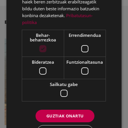
haiek beren zerbitzuak erabiltzeagatik
bildu duten beste informazio batzuekin
konbina dezaketenak.
Pribatutasun-
politika
BESTE ALBISTE BATZUK
Behar-
Errendimendua
beharrezkoa
Bideratzea
Funtzionaltasuna
Sailkatu gabe
GUZTIAK ONARTU