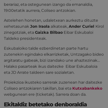
berariaz, eta ostegunean izango da emanaldia,
19:00etatik aurrera, Coliseo antzokian.
Astelehen honetan, udaletxean aurkeztu dituzte
xehetasunak
Jon Iraola
alkateak,
Ander Curiel
Kirol
zinegotziak, eta
Gaizka Bilbao
Eibar Eskubaloi
Taldeko presidenteak.
Eskubaloiko talde ezberdinetan parte hartu
zutenekin egindako elkarrizketak, Untzagako bideo
argitaratu gabeak, bizi izandako une ahaztezinak…
Halako pasarteak ikus daitezke Eibar Eskubaloia
eta JD Arrate taldeen sare sozialetan.
Proiekzioa ikusteko sarrerak zuzenean har daitezke
Coliseo antzokiaren takillan, bai eta
Kutxabankeko
webgunean ere (ticketak). Sarrera doan da.
Ekitaldiz betetako denboraldia