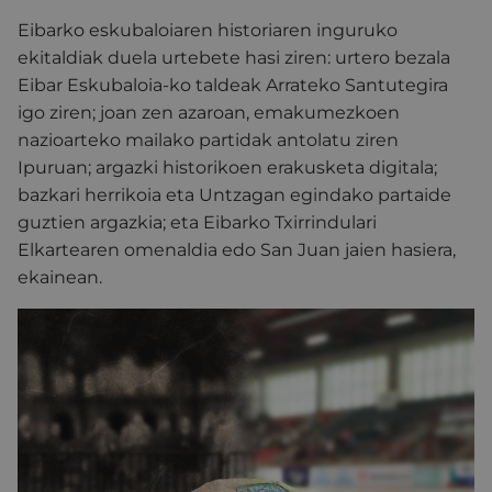
Eibarko eskubaloiaren historiaren inguruko
ekitaldiak duela urtebete hasi ziren: urtero bezala
Eibar Eskubaloia-ko taldeak Arrateko Santutegira
igo ziren; joan zen azaroan, emakumezkoen
nazioarteko mailako partidak antolatu ziren
Ipuruan; argazki historikoen erakusketa digitala;
bazkari herrikoia eta Untzagan egindako partaide
guztien argazkia; eta Eibarko Txirrindulari
Elkartearen omenaldia edo San Juan jaien hasiera,
ekainean.