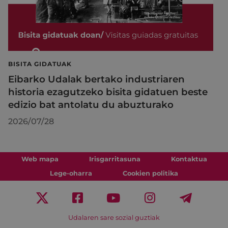
BISITA GIDATUAK
Eibarko Udalak bertako industriaren
historia ezagutzeko bisita gidatuen beste
edizio bat antolatu du abuzturako
2026/07/28
Web mapa
Irisgarritasuna
Kontaktua
Lege-oharra
Cookien politika
Udalaren sare sozial guztiak