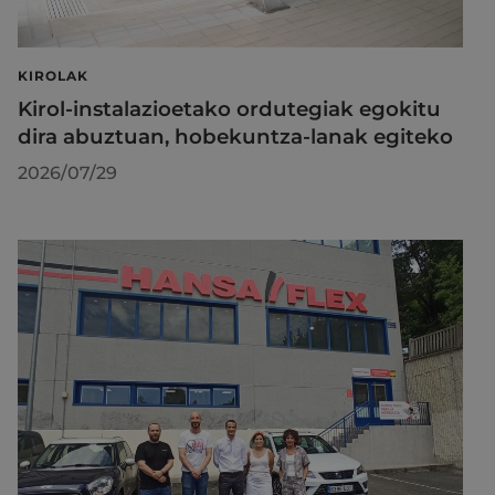
KIROLAK
Kirol-instalazioetako ordutegiak egokitu
dira abuztuan, hobekuntza-lanak egiteko
2026/07/29