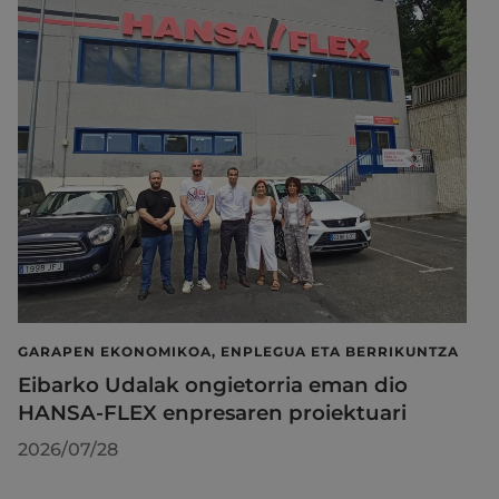
GARAPEN EKONOMIKOA, ENPLEGUA ETA BERRIKUNTZA
Eibarko Udalak ongietorria eman dio
HANSA-FLEX enpresaren proiektuari
2026/07/28