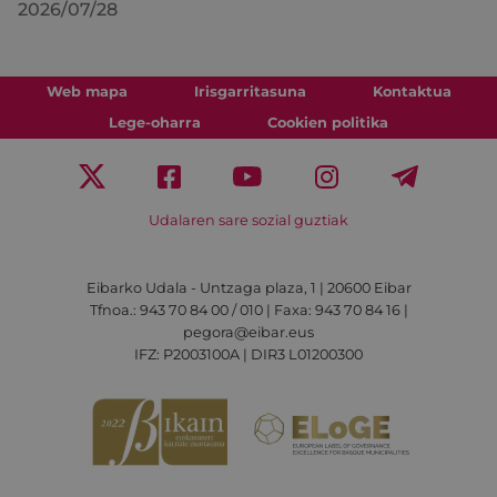
2026/07/28
Web mapa
Irisgarritasuna
Kontaktua
Lege-oharra
Cookien politika
Udalaren sare sozial guztiak
Eibarko Udala - Untzaga plaza, 1 | 20600 Eibar
Tfnoa.: 943 70 84 00 / 010 | Faxa: 943 70 84 16 |
pegora@eibar.eus
IFZ: P2003100A | DIR3 L01200300