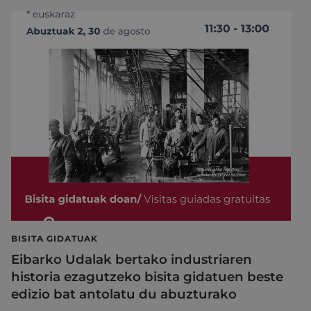
BISITA GIDATUAK
Eibarko Udalak bertako industriaren
historia ezagutzeko bisita gidatuen beste
edizio bat antolatu du abuzturako