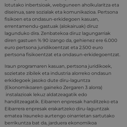
lotutako inbertsioak, webguneen aholkularitza eta
diseinua, sare sozialak eta komunikazioa. Pertsona
fisikoen eta ondasun-erkidegoen kasuan,
errentamendu-gastuak (alokairuak) diruz
lagunduko dira. Zenbatekoa diruz lagungarriak
diren gastuen % 90 izango da, gehienez ere 6.000
euro pertsona juridikoentzat eta 2.500 euro
pertsona fisikoentzat eta ondasun-erkidegoentzat.
Iraun programaren kasuan, pertsona juridikoek,
sozietate zibilek eta industria alorreko ondasun
erkidegoek jasoko dute diru-laguntza
(Ekonomikoaren gaineko Zergaren 3 alorra)
instalazioak lekuz aldatzeagatik edo
handitzeagatik. Eibarren enpresak handitzeko eta
Eibarrera enpresak erakartzeko diru-laguntzak
ematea Irauneko aurtengo oinarrietan sartutako
berrikuntza bat da, jarduera ekonomikoa