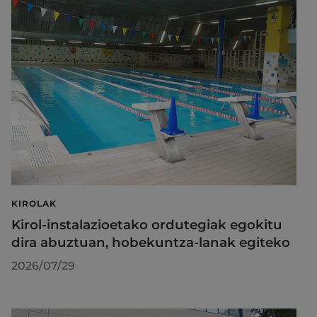
KIROLAK
Kirol-instalazioetako ordutegiak egokitu
dira abuztuan, hobekuntza-lanak egiteko
2026/07/29