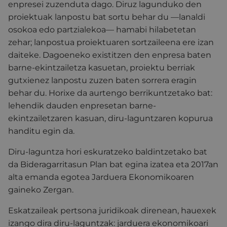
enpresei zuzenduta dago. Diruz lagunduko den
proiektuak lanpostu bat sortu behar du —lanaldi
osokoa edo partzialekoa— hamabi hilabetetan
zehar; lanpostua proiektuaren sortzaileena ere izan
daiteke. Dagoeneko existitzen den enpresa baten
barne-ekintzailetza kasuetan, proiektu berriak
gutxienez lanpostu zuzen baten sorrera eragin
behar du. Horixe da aurtengo berrikuntzetako bat:
lehendik dauden enpresetan barne-
ekintzailetzaren kasuan, diru-laguntzaren kopurua
handitu egin da.
Diru-laguntza hori eskuratzeko baldintzetako bat
da Bideragarritasun Plan bat egina izatea eta 2017an
alta emanda egotea Jarduera Ekonomikoaren
gaineko Zergan.
Eskatzaileak pertsona juridikoak direnean, hauexek
izango dira diru-laguntzak: jarduera ekonomikoari