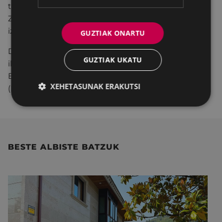
transmisioa eta aholkularitza azpimarratuz.
Zenbatekoa diruz lagungarriak diren gastuen % 90
izango da, gehienez ere 6.000 eurorekin.
GUZTIAK ONARTU
Diru-laguntza hauek eskatzeko epea —hiru lan-
GUZTIAK UKATU
ildoetan— 2017ko abenduaren 1ean amaituko da.
Eskariak Pegoran entregatu beharko dira
XEHETASUNAK ERAKUTSI
(Herritarren Zerbitzurak Bulegoa).
BESTE ALBISTE BATZUK