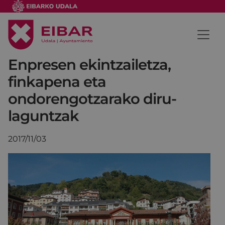
Enpresen ekintzailetza,
finkapena eta
ondorengotzarako diru-
laguntzak
2017/11/03