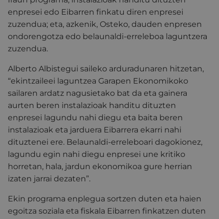
enpresei edo Eibarren finkatu diren enpresei
zuzendua; eta, azkenik, Osteko, dauden enpresen
ondorengotza edo belaunaldi-erreleboa laguntzera
zuzendua.
Alberto Albistegui saileko arduradunaren hitzetan,
“ekintzaileei laguntzea Garapen Ekonomikoko
sailaren ardatz nagusietako bat da eta gainera
aurten beren instalazioak handitu dituzten
enpresei lagundu nahi diegu eta baita beren
instalazioak eta jarduera Eibarrera ekarri nahi
dituztenei ere. Belaunaldi-erreleboari dagokionez,
lagundu egin nahi diegu enpresei une kritiko
horretan, hala, jardun ekonomikoa gure herrian
izaten jarrai dezaten”.
Ekin programa enplegua sortzen duten eta haien
egoitza soziala eta fiskala Eibarren finkatzen duten