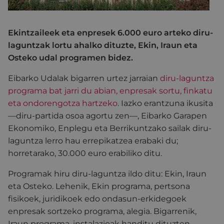
Ekintzaileek eta enpresek 6.000 euro arteko diru-
laguntzak lortu ahalko dituzte, Ekin, Iraun eta
Osteko udal programen bidez.
Eibarko Udalak bigarren urtez jarraian
diru-laguntza
programa bat jarri du abian, enpresak sortu, finkatu
eta ondorengotza hartzeko
. Iazko erantzuna ikusita
—diru-partida osoa agortu zen—, Eibarko Garapen
Ekonomiko, Enplegu eta Berrikuntzako sailak diru-
laguntza lerro hau errepikatzea erabaki du;
horretarako, 30.000 euro erabiliko ditu.
Programak hiru diru-laguntza ildo ditu: Ekin, Iraun
eta Osteko. Lehenik, Ekin programa, pertsona
fisikoek, juridikoek edo ondasun-erkidegoek
enpresak sortzeko programa, alegia. Bigarrenik,
Iraun programa, instalazioak handitu dituzten