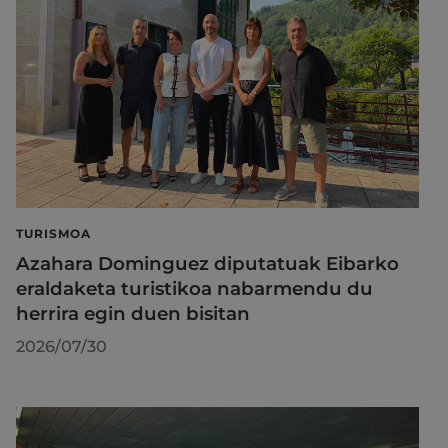
TURISMOA
Azahara Dominguez diputatuak Eibarko
eraldaketa turistikoa nabarmendu du
herrira egin duen bisitan
2026/07/30