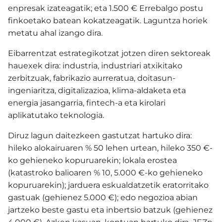
enpresak izateagatik; eta 1.500 € Errebalgo postu
finkoetako batean kokatzeagatik. Laguntza horiek
metatu ahal izango dira.
Eibarrentzat estrategikotzat jotzen diren sektoreak
hauexek dira: industria, industriari atxikitako
zerbitzuak, fabrikazio aurreratua, doitasun-
ingeniaritza, digitalizazioa, klima-aldaketa eta
energia jasangarria, fintech-a eta kirolari
aplikatutako teknologia.
Diruz lagun daitezkeen gastutzat hartuko dira:
hileko alokairuaren % 50 lehen urtean, hileko 350 €-
ko gehieneko kopuruarekin; lokala erostea
(katastroko balioaren % 10, 5.000 €-ko gehieneko
kopuruarekin); jarduera eskualdatzetik eratorritako
gastuak (gehienez 5.000 €); edo negozioa abian
jartzeko beste gastu eta inbertsio batzuk (gehienez