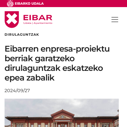
DIRULAGUNTZAK
Eibarren enpresa-proiektu
berriak garatzeko
dirulaguntzak eskatzeko
epea zabalik
2024/09/27