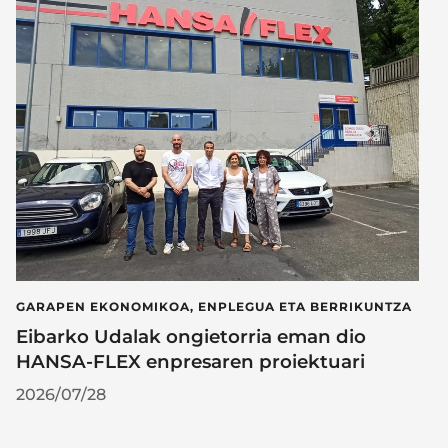
GARAPEN EKONOMIKOA, ENPLEGUA ETA BERRIKUNTZA
Eibarko Udalak ongietorria eman dio
HANSA-FLEX enpresaren proiektuari
2026/07/28