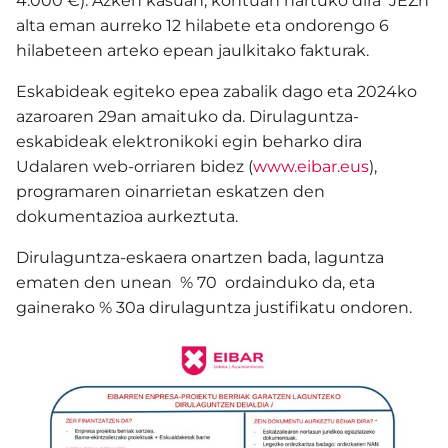
4.000 €). Azken kasuan, kontuan hartuko dira JEZn
alta eman aurreko 12 hilabete eta ondorengo 6
hilabeteen arteko epean jaulkitako fakturak.
Eskabideak egiteko epea zabalik dago eta 2024ko
azaroaren 29an amaituko da. Dirulaguntza-
eskabideak elektronikoki egin beharko dira
Udalaren web-orriaren bidez (
www.eibar.eus
),
programaren oinarrietan eskatzen den
dokumentazioa aurkeztuta.
Dirulaguntza-eskaera onartzen bada, laguntza
ematen den unean % 70 ordainduko da, eta
gainerako % 30a dirulaguntza justifikatu ondoren.