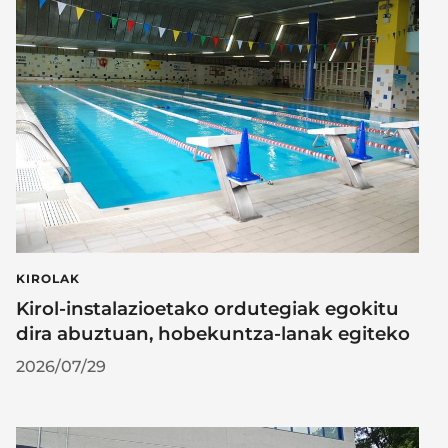
KIROLAK
Kirol-instalazioetako ordutegiak egokitu
dira abuztuan, hobekuntza-lanak egiteko
2026/07/29