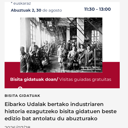
BISITA GIDATUAK
Eibarko Udalak bertako industriaren
historia ezagutzeko bisita gidatuen beste
edizio bat antolatu du abuzturako
2026/07/28