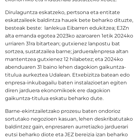
Dirulaguntza eskatzeko, pertsona eta entitate
eskatzaileek baldintza hauek bete beharko dituzte,
besteak beste: lanlekua Eibarren edukitzea; EJZn
alta emanda egotea 2023ko azaroaren 1etik 2024ko
urriaren 31ra bitartean; gutxienez lanpostu bat
sortzea, sustatzailea barne; jarduera/enpresa altan
mantentzea gutxienez 12 hilabetez; eta 2024ko
abenduaren 31 baino lehen dagokion gaikuntza-
titulua aurkeztea Udalean. Etxebizitza batean edo
enpresa-inkubagailu baten instalazioetan egiten
diren jarduera ekonomikoek ere dagokion
gaikuntza-titulua eskatu beharko dute.
Barne-ekintzailetzako prozesu baten ondorioz
sortutako negozioen kasuan, lehen deskribatutako
baldintzez gain, enpresaren aurretiazko jarduerari
eutsi beharko diote eta JEZ bereizia izan beharko