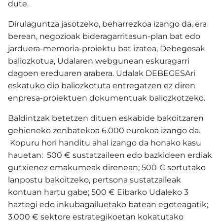
dute.
Dirulaguntza jasotzeko, beharrezkoa izango da, era
berean, negozioak bideragarritasun-plan bat edo
jarduera-memoria-proiektu bat izatea, Debegesak
baliozkotua, Udalaren webgunean eskuragarri
dagoen ereduaren arabera. Udalak DEBEGESAri
eskatuko dio baliozkotuta entregatzen ez diren
enpresa-proiektuen dokumentuak baliozkotzeko.
Baldintzak betetzen dituen eskabide bakoitzaren
gehieneko zenbatekoa 6.000 eurokoa izango da.
Kopuru hori handitu ahal izango da honako kasu
hauetan: 500 € sustatzaileen edo bazkideen erdiak
gutxienez emakumeak direnean; 500 € sortutako
lanpostu bakoitzeko, pertsona sustatzaileak
kontuan hartu gabe; 500 € Eibarko Udaleko 3
haztegi edo inkubagailuetako batean egoteagatik;
3.000 € sektore estrategikoetan kokatutako