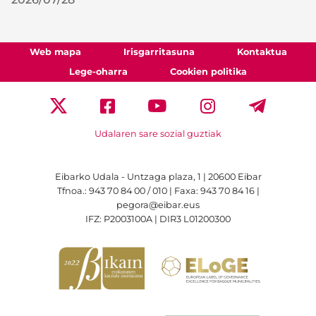
Web mapa
Irisgarritasuna
Kontaktua
Lege-oharra
Cookien politika
Udalaren sare sozial guztiak
Eibarko Udala - Untzaga plaza, 1 | 20600 Eibar
Tfnoa.: 943 70 84 00 / 010 | Faxa: 943 70 84 16 |
pegora@eibar.eus
IFZ: P2003100A | DIR3 L01200300