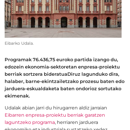
Eibarko Udala.
Programak 76.436,75 euroko partida izango du,
edozein ekonomia-sektoretan enpresa-proiektu
berriak sortzera bideratuaDiruz lagunduko dira,
halaber, barne-ekintzailetzako prozesu baten edo
jarduera-eskualdaketa baten ondorioz sortutako
ekimenak.
Udalak abian jarri du hirugarren aldiz jarraian
Eibarren enpresa-proiektu berriak garatzen
laguntzeko programa
, herriaren jarduera
ekonomiko eta industriala sustatzeko xedez.