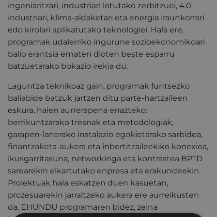
ingeniaritzari, industriari lotutako zerbitzuei, 4.0
industriari, klima-aldaketari eta energia iraunkorrari
edo kirolari aplikatutako teknologiei. Hala ere,
programak udalerriko ingurune sozioekonomikoari
balio erantsia ematen dioten beste esparru
batzuetarako bokazio irekia du.
Laguntza teknikoaz gain, programak funtsezko
baliabide batzuk jartzen ditu parte-hartzaileen
eskura, haien aurrerapena errazteko:
berrikuntzarako tresnak eta metodologiak,
garapen-lanerako instalazio egokietarako sarbidea,
finantzaketa-aukera eta inbertitzaileekiko konexioa,
ikusgarritasuna, networkinga eta kontrastea BPTD
sarearekin elkartutako enpresa eta erakundeekin.
Proiektuak hala eskatzen duen kasuetan,
prozesuarekin jarraitzeko aukera ere aurreikusten
da, EHUNDU programaren bidez, zeina