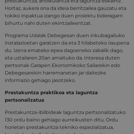
prestakuntza, aholkularitza eta laguntza eskainiz.
Hortaz, aukera ona da ideia berritzailea gauzatu eta
tokiko inpaktua izango duen proiektu bideragarri
bihurtu nahi duten ekintzaileentzat.
Programa Udalak Debegesan duen inkubagailuko
instalazioetan garatzen da eta 3 hilabeteko iraupena
du. Izena emateko epea dagoeneko zabalik dago,
eta uztailaren 20an amaituko da. Interesa duten
pertsonak Garapen Ekonomikoko Sailarekin edo
Debegesarekin harremanetan jar daitezke
informazio gehiago jasotzeko.
Prestakuntza praktikoa eta laguntza
pertsonalizatua
Prestakuntza-ibilbideak laguntza pertsonalizatuko
130 ordu baino gehiago aurreikusten ditu. Ordu
horietan prestakuntza tekniko espezializatua,