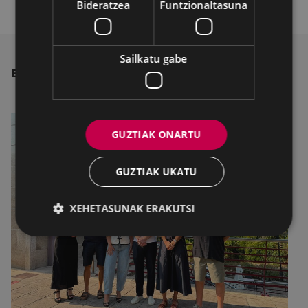
Bideratzea
Funtzionaltasuna
Sailkatu gabe
BESTE ALBISTE BATZUK
GUZTIAK ONARTU
GUZTIAK UKATU
XEHETASUNAK ERAKUTSI