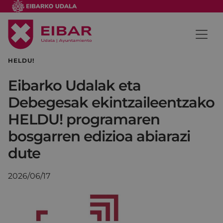
HELDU!
Eibarko Udalak eta
Debegesak ekintzaileentzako
HELDU! programaren
bosgarren edizioa abiarazi
dute
2026/06/17