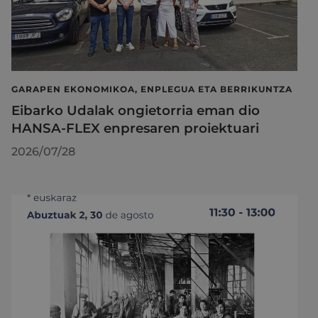
GARAPEN EKONOMIKOA, ENPLEGUA ETA BERRIKUNTZA
Eibarko Udalak ongietorria eman dio
HANSA-FLEX enpresaren proiektuari
2026/07/28