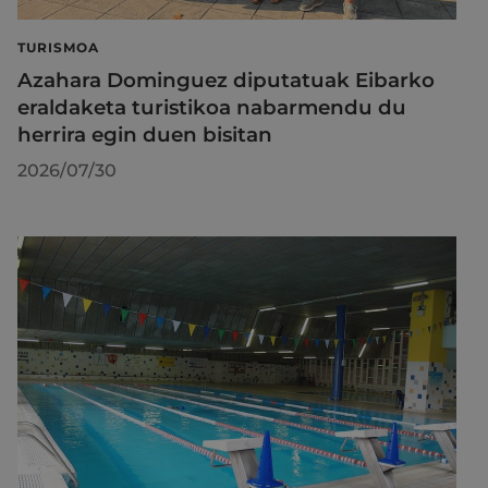
TURISMOA
Azahara Dominguez diputatuak Eibarko
eraldaketa turistikoa nabarmendu du
herrira egin duen bisitan
2026/07/30