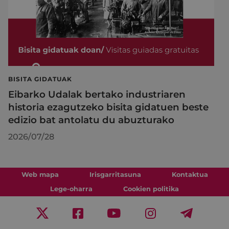
BISITA GIDATUAK
Eibarko Udalak bertako industriaren
historia ezagutzeko bisita gidatuen beste
edizio bat antolatu du abuzturako
2026/07/28
Web mapa
Irisgarritasuna
Kontaktua
Lege-oharra
Cookien politika