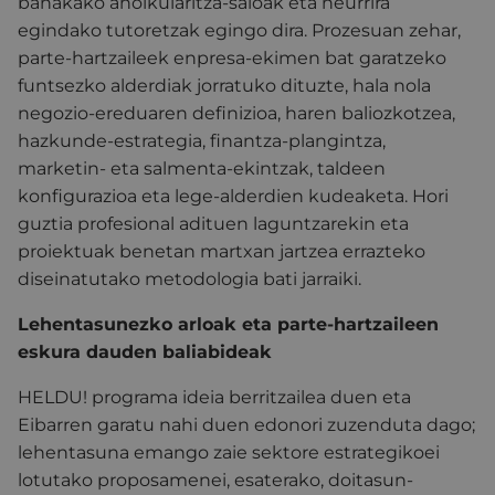
banakako aholkularitza-saioak eta neurrira
egindako tutoretzak egingo dira. Prozesuan zehar,
parte-hartzaileek enpresa-ekimen bat garatzeko
funtsezko alderdiak jorratuko dituzte, hala nola
negozio-ereduaren definizioa, haren baliozkotzea,
hazkunde-estrategia, finantza-plangintza,
marketin- eta salmenta-ekintzak, taldeen
konfigurazioa eta lege-alderdien kudeaketa. Hori
guztia profesional adituen laguntzarekin eta
proiektuak benetan martxan jartzea errazteko
diseinatutako metodologia bati jarraiki.
Lehentasunezko arloak eta parte-hartzaileen
eskura dauden baliabideak
HELDU! programa ideia berritzailea duen eta
Eibarren garatu nahi duen edonori zuzenduta dago;
lehentasuna emango zaie sektore estrategikoei
lotutako proposamenei, esaterako, doitasun-