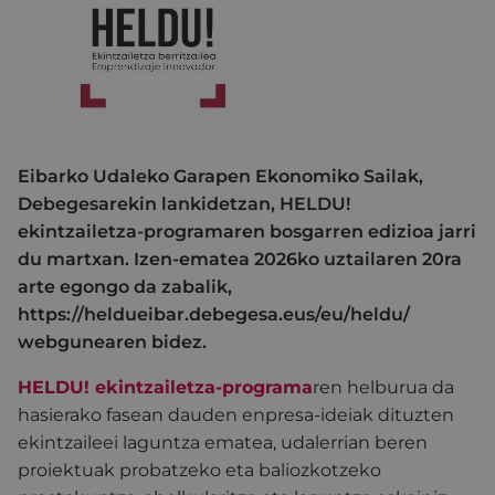
Eibarko Udaleko Garapen Ekonomiko Sailak,
Debegesarekin lankidetzan, HELDU!
ekintzailetza-programaren bosgarren edizioa jarri
du martxan. Izen-ematea 2026ko uztailaren 20ra
arte egongo da zabalik,
https://heldueibar.debegesa.eus/eu/heldu/
webgunearen bidez.
HELDU! ekintzailetza-programa
ren helburua da
hasierako fasean dauden enpresa-ideiak dituzten
ekintzaileei laguntza ematea, udalerrian beren
proiektuak probatzeko eta baliozkotzeko