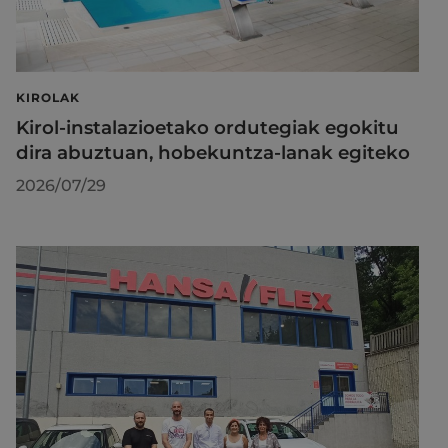
KIROLAK
Kirol-instalazioetako ordutegiak egokitu
dira abuztuan, hobekuntza-lanak egiteko
2026/07/29