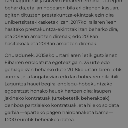
Diru-laguntzak jasotzeko Eibarren erroldatuta egon
behar da, eta lan hobearen bila ari direnen kasuan,
egiten dituzten prestakuntza-ekintzak ezin dira
unibertsitate-ikasketak izan. 2017ko irailaren 1ean
hasitako prestakuntza-ekintzak izan beharko dira,
eta 2018an amaitzen direnak; edo 2018an
hasitakoak eta 2019an amaitzen direnak.
Onuradunek, 2015eko urtarrilaren 1etik gutxienez
Eibarren erroldatuta egoteaz gain, 23 urte edo
gehiago izan beharko dute 2018ko urtarrilaren 1etik
aurrera, eta langabezian edo lan hobearen bila ibili.
Laguntza hauei begira, enplegu-hobekuntzako
egoeratzat honako hauek hartzen dira: iraupen
jakineko kontratuak (urtebetetik beherakoak),
denbora partzialeko kontratuak, eta hileko soldata
garbia —aparteko pagen hainbanaketa barne—
1.200 eurotik beherakoa izatea.