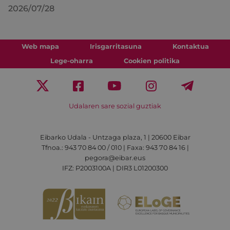
2026/07/28
Web mapa
Irisgarritasuna
Kontaktua
Lege-oharra
Cookien politika
Udalaren sare sozial guztiak
Eibarko Udala - Untzaga plaza, 1 | 20600 Eibar
Tfnoa.: 943 70 84 00 / 010 | Faxa: 943 70 84 16 |
pegora@eibar.eus
IFZ: P2003100A | DIR3 L01200300