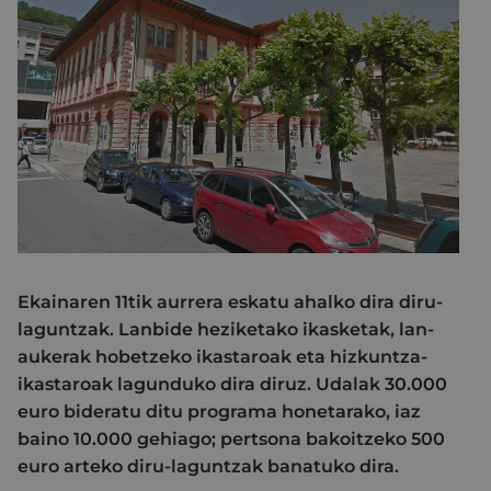
Ekainaren 11tik aurrera eskatu ahalko dira diru-
laguntzak. Lanbide heziketako ikasketak, lan-
aukerak hobetzeko ikastaroak eta hizkuntza-
ikastaroak lagunduko dira diruz. Udalak 30.000
euro bideratu ditu programa honetarako, iaz
baino 10.000 gehiago; pertsona bakoitzeko 500
euro arteko diru-laguntzak banatuko dira.