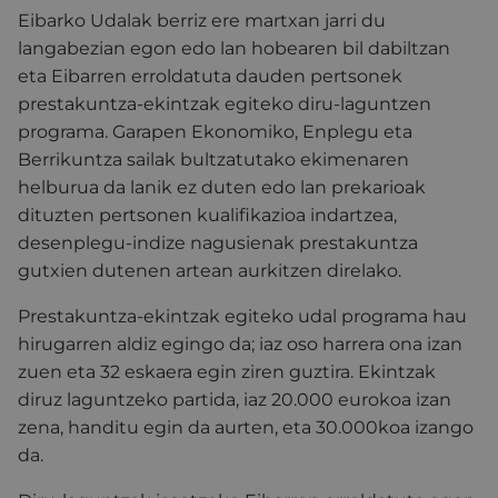
Eibarko Udalak berriz ere martxan jarri du
langabezian egon edo lan hobearen bil dabiltzan
eta Eibarren erroldatuta dauden pertsonek
prestakuntza-ekintzak egiteko diru-laguntzen
programa. Garapen Ekonomiko, Enplegu eta
Berrikuntza sailak bultzatutako ekimenaren
helburua da lanik ez duten edo lan prekarioak
dituzten pertsonen kualifikazioa indartzea,
desenplegu-indize nagusienak prestakuntza
gutxien dutenen artean aurkitzen direlako.
Prestakuntza-ekintzak egiteko udal programa hau
hirugarren aldiz egingo da; iaz oso harrera ona izan
zuen eta 32 eskaera egin ziren guztira. Ekintzak
diruz laguntzeko partida, iaz 20.000 eurokoa izan
zena, handitu egin da aurten, eta 30.000koa izango
da.