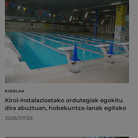
KIROLAK
Kirol-instalazioetako ordutegiak egokitu
dira abuztuan, hobekuntza-lanak egiteko
2026/07/29