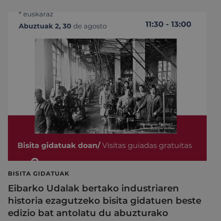
BISITA GIDATUAK
Eibarko Udalak bertako industriaren
historia ezagutzeko bisita gidatuen beste
edizio bat antolatu du abuzturako