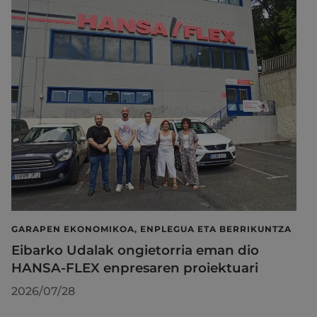
GARAPEN EKONOMIKOA, ENPLEGUA ETA BERRIKUNTZA
Eibarko Udalak ongietorria eman dio
HANSA-FLEX enpresaren proiektuari
2026/07/28