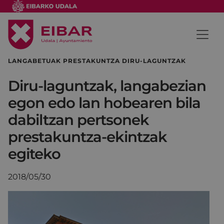
LANGABETUAK PRESTAKUNTZA DIRU-LAGUNTZAK
Diru-laguntzak, langabezian
egon edo lan hobearen bila
dabiltzan pertsonek
prestakuntza-ekintzak
egiteko
2018/05/30