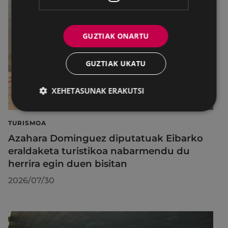
GUZTIAK ONARTU
GUZTIAK UKATU
XEHETASUNAK ERAKUTSI
TURISMOA
Azahara Dominguez diputatuak Eibarko
eraldaketa turistikoa nabarmendu du
herrira egin duen bisitan
2026/07/30