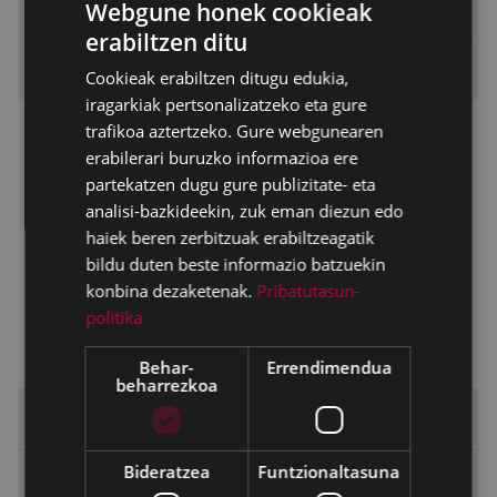
Webgune honek cookieak
Udal Araudia
erabiltzen ditu
BASQUE
Araudia tramitatze bidean
Cookieak erabiltzen ditugu edukia,
SPANISH
iragarkiak pertsonalizatzeko eta gure
Jendaurrean jarritako dokumentazioa:
trafikoa aztertzeko. Gure webgunearen
Araudia
erabilerari buruzko informazioa ere
partekatzen dugu gure publizitate- eta
Eskolaz kanpoko jarduerak egiteko
analisi-bazkideekin, zuk eman diezun edo
dirulaguntzak ebaluazio bakoiztuaren
araubidez zuzenean emateko prozedura
haiek beren zerbitzuak erabiltzeagatik
bitartez emateko oinarri arautzaileak
bildu duten beste informazio batzuekin
konbina dezaketenak.
Pribatutasun-
Jendaurrean jarritako dokumentazioa:
politika
Espedienteak
Audientzia eta informazio publikoa
Behar-
Errendimendua
beharrezkoa
Udalaren erabakiak
Bideratzea
Funtzionaltasuna
Aurrekontuak