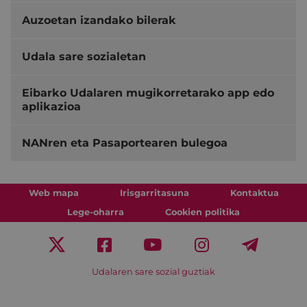
Auzoetan izandako bilerak
Udala sare sozialetan
Eibarko Udalaren mugikorretarako app edo
aplikazioa
NANren eta Pasaportearen bulegoa
Web mapa
Irisgarritasuna
Kontaktua
Lege-oharra
Cookien politika
Udalaren sare sozial guztiak