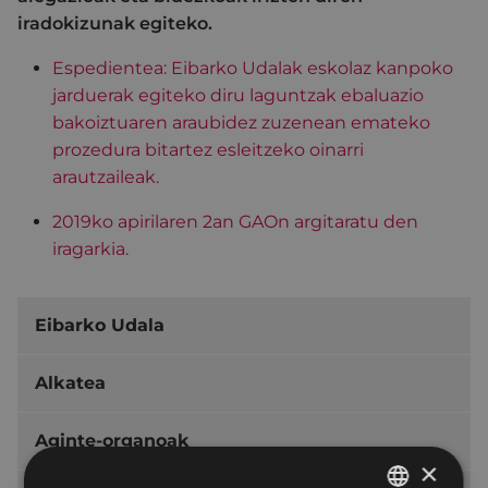
iradokizunak egiteko.
Espedientea: Eibarko Udalak eskolaz kanpoko
jarduerak egiteko diru laguntzak ebaluazio
bakoiztuaren araubidez zuzenean emateko
prozedura bitartez esleitzeko oinarri
arautzaileak.
2019ko apirilaren 2an GAOn argitaratu den
iragarkia.
Eibarko Udala
Alkatea
Aginte-organoak
×