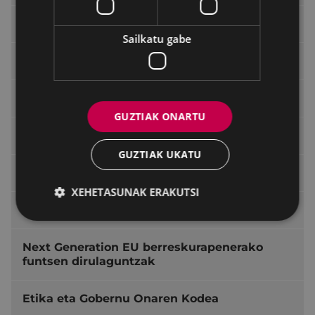
Identitate Korporatiboa
Sailkatu gabe
Udal sailak eta zerbitzuak
Zerbitzuen kartak
GUZTIAK ONARTU
Udalaren egitura: telefonoak eta emailak
GUZTIAK UKATU
Udal planak eta programak
XEHETASUNAK ERAKUTSI
Hirigintza-plangintza
Next Generation EU berreskurapenerako
funtsen dirulaguntzak
Etika eta Gobernu Onaren Kodea