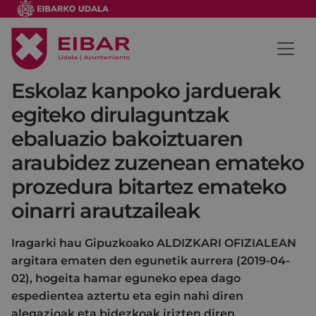
Eskolaz kanpoko jarduerak
egiteko dirulaguntzak
ebaluazio bakoiztuaren
araubidez zuzenean emateko
prozedura bitartez emateko
oinarri arautzaileak
Iragarki hau Gipuzkoako ALDIZKARI OFIZIALEAN
argitara ematen den egunetik aurrera (2019-04-
02), hogeita hamar eguneko epea dago
espedientea aztertu eta egin nahi diren
alegazioak eta bidezkoak irizten diren