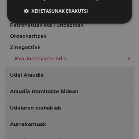
Talde politikoak
XEHETASUNAK ERAKUTSI
Batzordeak
Patronatuak eta Fundazioak
Ordezkaritzak
Zinegotziak
Eva Juez Garmendia
Udal Araudia
Araudia tramitatze bidean
Udalaren erabakiak
Aurrekontuak