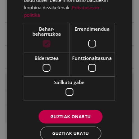
bildu duten beste informazio batzuekin
konbina dezaketenak.
Pribatutasun-
Diru sarrerak
politika
Behar-
Errendimendua
beharrezkoa
Ondasunen aitorpena
Jardueren aitorpena
Bideratzea
Funtzionaltasuna
Eibarko Udala
Sailkatu gabe
Alkatea
Aginte-organoak
GUZTIAK ONARTU
Udalbatza
GUZTIAK UKATU