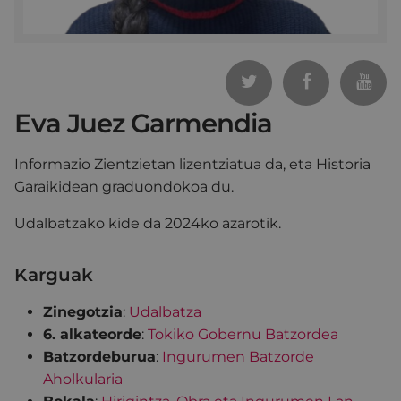
Eva Juez Garmendia
Informazio Zientzietan lizentziatua da, eta Historia
Garaikidean graduondokoa du.
Udalbatzako kide da 2024ko azarotik.
Karguak
Zinegotzia
:
Udalbatza
6. alkateorde
:
Tokiko Gobernu Batzordea
Batzordeburua
:
Ingurumen Batzorde
Aholkularia