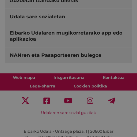
Auzoetan izandako bilerak
Udala sare sozialetan
Eibarko Udalaren mugikorretarako app edo
aplikazioa
NANren eta Pasaportearen bulegoa
Web mapa
Irisgarritasuna
Kontaktua
Lege-oharra
Cookien politika
Udalaren sare sozial guztiak
Eibarko Udala - Untzaga plaza, 1 | 20600 Eibar