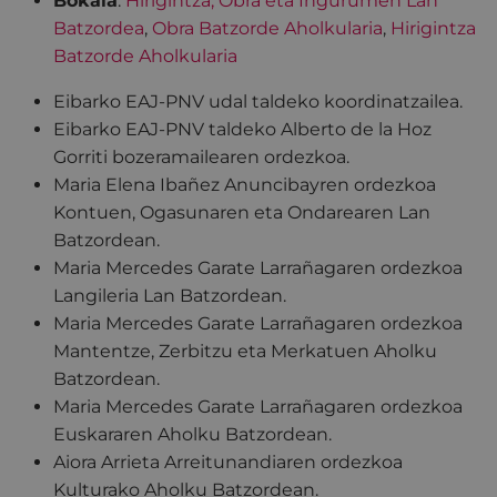
Bokala
:
Hirigintza, Obra eta Ingurumen Lan
Batzordea
,
Obra Batzorde Aholkularia
,
Hirigintza
Batzorde Aholkularia
Eibarko EAJ-PNV udal taldeko koordinatzailea.
Eibarko EAJ-PNV taldeko Alberto de la Hoz
Gorriti bozeramailearen ordezkoa.
Maria Elena Ibañez Anuncibayren ordezkoa
Kontuen, Ogasunaren eta Ondarearen Lan
Batzordean.
Maria Mercedes Garate Larrañagaren ordezkoa
Langileria Lan Batzordean.
Maria Mercedes Garate Larrañagaren ordezkoa
Mantentze, Zerbitzu eta Merkatuen Aholku
Batzordean.
Maria Mercedes Garate Larrañagaren ordezkoa
Euskararen Aholku Batzordean.
Aiora Arrieta Arreitunandiaren ordezkoa
Kulturako Aholku Batzordean.