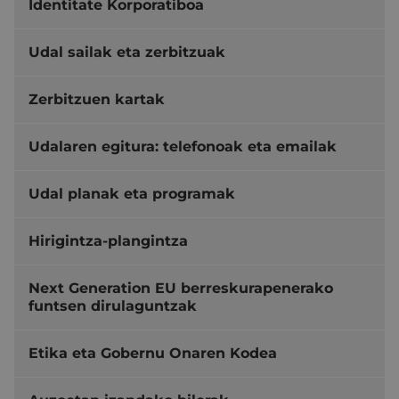
Identitate Korporatiboa
Udal sailak eta zerbitzuak
Zerbitzuen kartak
Udalaren egitura: telefonoak eta emailak
Udal planak eta programak
Hirigintza-plangintza
Next Generation EU berreskurapenerako
funtsen dirulaguntzak
Etika eta Gobernu Onaren Kodea