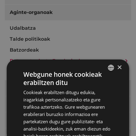
Aginte-organoak
Udalbatza
Talde politikoak
Batzordeak
Patronatuak eta Fundazioak
×
Ordezkaritzak
Webgune honek cookieak
erabiltzen ditu
BASQUE
Udal Araudia
Cookieak erabiltzen ditugu edukia,
SPANISH
iragarkiak pertsonalizatzeko eta gure
Araudia tramitatze bidean
trafikoa aztertzeko. Gure webgunearen
erabilerari buruzko informazioa ere
Udalaren erabakiak
partekatzen dugu gure publizitate- eta
analisi-bazkideekin, zuk eman diezun edo