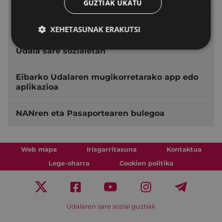
GUZTIAK UKATU
Auzoetan izandako bilerak
XEHETASUNAK ERAKUTSI
Udala sare sozialetan
Eibarko Udalaren mugikorretarako app edo
aplikazioa
NANren eta Pasaportearen bulegoa
Web mapa
Irisgarritasuna
Kontaktua
Lege-oharra
Cookien politika
Udalaren sare sozial guztiak