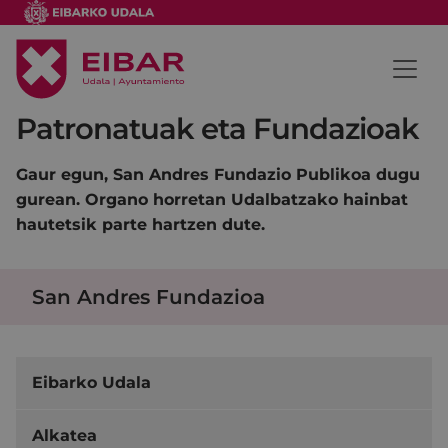
Patronatuak eta Fundazioak
Gaur egun, San Andres Fundazio Publikoa dugu
gurean. Organo horretan Udalbatzako hainbat
hautetsik parte hartzen dute.
San Andres Fundazioa
Eibarko Udala
Alkatea