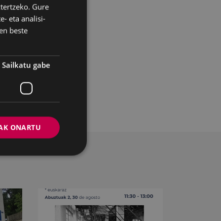
ztertzeko. Gure
BASQUE
- eta analisi-
SPANISH
en beste
Sailkatu gabe
AK ONARTU