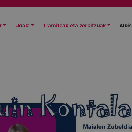
r
Udala
Tramiteak eta zerbitzuak
Albi