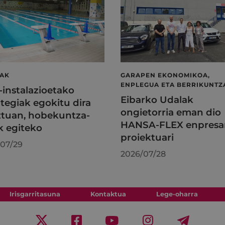
LAK
GARAPEN EKONOMIKOA,
ENPLEGUA ETA BERRIKUNTZ
l-instalazioetako
Eibarko Udalak
tegiak egokitu dira
ongietorria eman dio
tuan, hobekuntza-
HANSA-FLEX enpresa
k egiteko
proiektuari
07/29
2026/07/28
Irisgarritasuna
Kontaktua
Lege-oharra