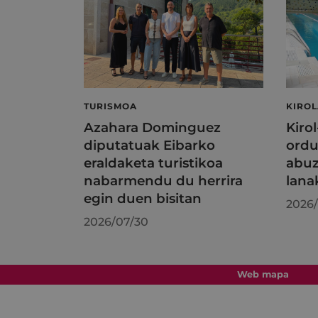
TURISMOA
KIRO
Azahara Dominguez
Kiro
diputatuak Eibarko
ordu
eraldaketa turistikoa
abuz
nabarmendu du herrira
lana
egin duen bisitan
2026/
2026/07/30
Web mapa