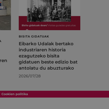
BISITA GIDATUAK
A
Eibarko Udalak bertako
industriaren historia
ezagutzeko bisita
ren
gidatuen beste edizio bat
antolatu du abuzturako
2026/07/28
Cookien politika