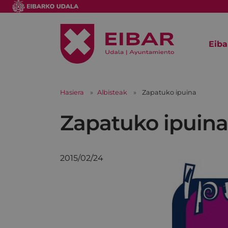
Eiba
Hasiera
Albisteak
Zapatuko ipuina
Zapatuko ipuina
2015/02/24