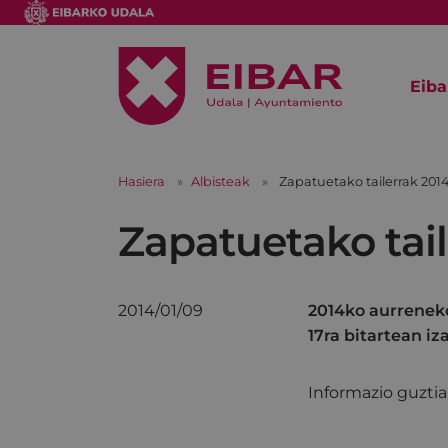
Eiba
Hasiera
Albisteak
Zapatuetako tailerrak 201
Zapatuetako tail
2014/01/09
2014ko aurreneko
17ra bitartean iz
Informazio guzti