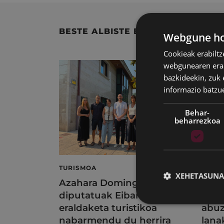
BESTE ALBISTE BATZUK
Webgune hon
Cookieak erabiltz
webgunearen erabi
bazkideekin, zuk 
informazio batzu
Behar-
beharrezkoa
TURISMOA
KIRO
XEHETASUNA
Azahara Dominguez
Kiro
diputatuak Eibarko
ordu
eraldaketa turistikoa
abuz
nabarmendu du herrira
lana