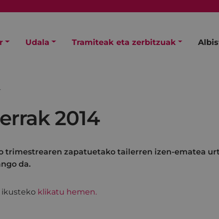
r
Udala
Tramiteak eta zerbitzuak
Albi
4
errak 2014
 trimestrearen zapatuetako tailerren izen-ematea urta
ango da.
a ikusteko
klikatu hemen.