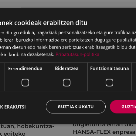
ek cookieak erabiltzen ditu
en ditugu edukia, iragarkiak pertsonalizatzeko eta gure trafikoa a
lerari buruzko informazioa ere partekatzen dugu gure publizitate
eman diezun edo haiek beren zerbitzuak erabiltzeagatik bildu dut
ekin konbina dezaketenak.
Pribatutasun-politika
Errendimendua
Bideratzea
Funtzionaltasuna
LAK
GARAPEN EKONOMIKOA,
K ERAKUTSI
GUZTIAK UKATU
GUZTI
ENPLEGUA ETA BERRIKUNTZ
l-instalazioetako
Eibarko Udalak
tegiak egokitu dira
ongietorria eman dio
tuan, hobekuntza-
HANSA-FLEX enpresa
k egiteko