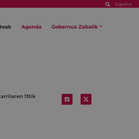
Español
steak
Agenda
Gobernua Zabalik
rrilaren 13tik