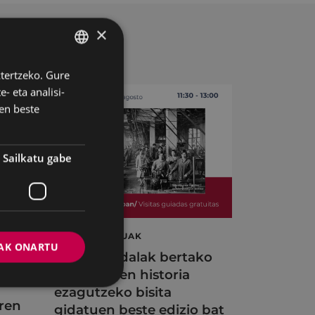
×
ztertzeko. Gure
BASQUE
- eta analisi-
SPANISH
en beste
Sailkatu gabe
BISITA GIDATUAK
AK ONARTU
A
Eibarko Udalak bertako
industriaren historia
ezagutzeko bisita
ren
gidatuen beste edizio bat