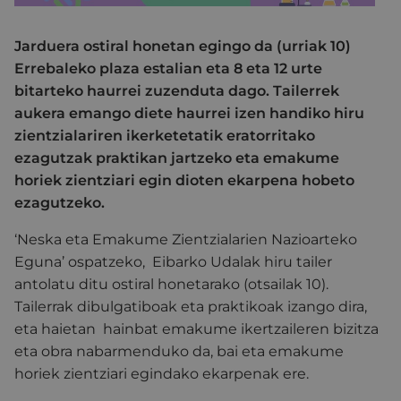
Jarduera ostiral honetan egingo da (urriak 10)
Errebaleko plaza estalian eta 8 eta 12 urte
bitarteko haurrei zuzenduta dago. Tailerrek
aukera emango diete haurrei izen handiko hiru
zientzialariren ikerketetatik eratorritako
ezagutzak praktikan jartzeko eta emakume
horiek zientziari egin dioten ekarpena hobeto
ezagutzeko.
‘Neska eta Emakume Zientzialarien Nazioarteko
Eguna’ ospatzeko, Eibarko Udalak hiru tailer
antolatu ditu ostiral honetarako (otsailak 10).
Tailerrak dibulgatiboak eta praktikoak izango dira,
eta haietan hainbat emakume ikertzaileren bizitza
eta obra nabarmenduko da, bai eta emakume
horiek zientziari egindako ekarpenak ere.