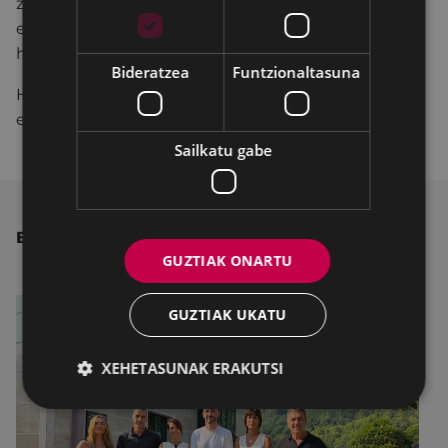
zientzialariei buruzko informazioarekin, eta, hala,
emakume horien bizitza eta obra sakontasun
handiagorekin ezagutarazteko.
Bideratzea
Funtzionaltasuna
Horrela, Udalak Eibarko neska eta gazteen artean
ere STEAM bokazioak sustatzen lagundu nahi du.
Sailkatu gabe
BESTE ALBISTE BATZUK
GUZTIAK ONARTU
GUZTIAK UKATU
XEHETASUNAK ERAKUTSI