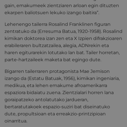
gain, emakumeek zientziaren arloan egin dituzten
ekarpen baliotsuen lekuko izango baitira”.
Lehenengo tailerra Rosalind Franklinen figuran
zentratuko da (Erresuma Batua, 1920-1958). Rosalind
kimikan doktorea izan zen eta X Izpien difrakzioaren
erabileraren bultzatzailea, alegia, ADNrekin eta
haren egiturarekin lotutako lan bat. Tailer horretan,
parte-hartzaileek maketa bat egingo dute.
Bigarren tailerraren protagonista Mae Jemison
izango da (Estatu Batuak, 1956), kimikan ingeniaria,
medikua, eta lehen emakume afroamerikarra
espaziora bidaiatu zuena. Zientzialari horren lana
goraipatzeko antolatutako jardueran,
bertaratutakoek espazio-suziri bat diseinatuko
dute, propultsioan eta erreakzio-printzipioan
oinarritua.