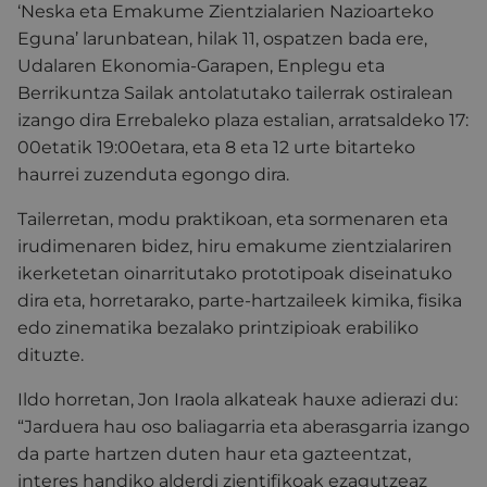
‘Neska eta Emakume Zientzialarien Nazioarteko
Eguna’ larunbatean, hilak 11, ospatzen bada ere,
Udalaren Ekonomia-Garapen, Enplegu eta
Berrikuntza Sailak antolatutako tailerrak ostiralean
izango dira Errebaleko plaza estalian, arratsaldeko 17:
00etatik 19:00etara, eta 8 eta 12 urte bitarteko
haurrei zuzenduta egongo dira.
Tailerretan, modu praktikoan, eta sormenaren eta
irudimenaren bidez, hiru emakume zientzialariren
ikerketetan oinarritutako prototipoak diseinatuko
dira eta, horretarako, parte-hartzaileek kimika, fisika
edo zinematika bezalako printzipioak erabiliko
dituzte.
Ildo horretan, Jon Iraola alkateak hauxe adierazi du:
“Jarduera hau oso baliagarria eta aberasgarria izango
da parte hartzen duten haur eta gazteentzat,
interes handiko alderdi zientifikoak ezagutzeaz