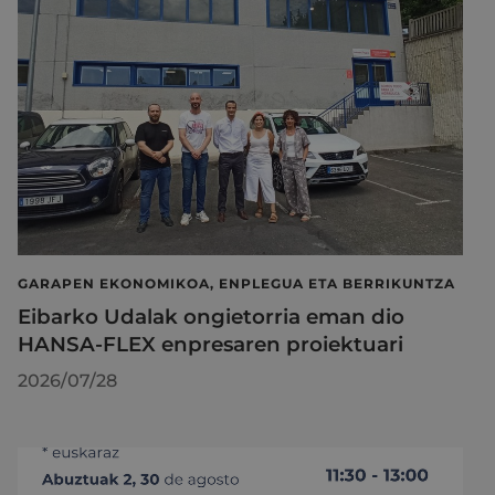
GARAPEN EKONOMIKOA, ENPLEGUA ETA BERRIKUNTZA
Eibarko Udalak ongietorria eman dio
HANSA-FLEX enpresaren proiektuari
2026/07/28