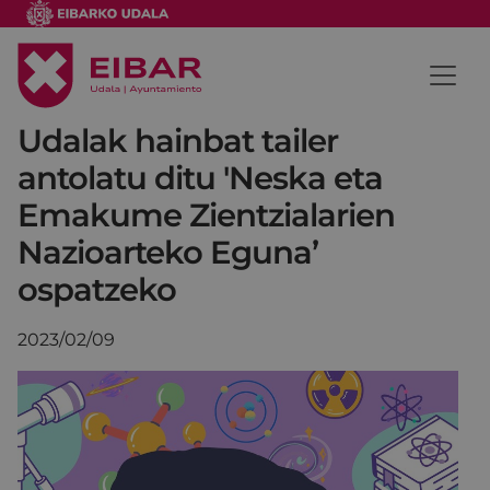
Udalak hainbat tailer
antolatu ditu 'Neska eta
Emakume Zientzialarien
Nazioarteko Eguna’
ospatzeko
2023/02/09