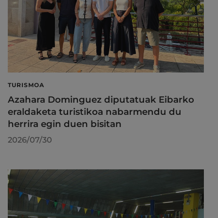
TURISMOA
Azahara Dominguez diputatuak Eibarko
eraldaketa turistikoa nabarmendu du
herrira egin duen bisitan
2026/07/30