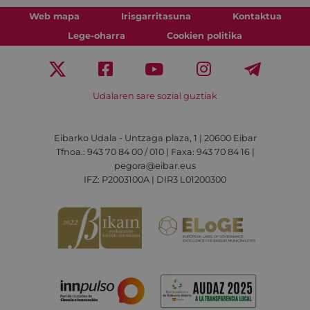
Web mapa
Irisgarritasuna
Kontaktua
Lege-oharra
Cookien politika
Udalaren sare sozial guztiak
Eibarko Udala - Untzaga plaza, 1 | 20600 Eibar
Tfnoa.: 943 70 84 00 / 010 | Faxa: 943 70 84 16 |
pegora@eibar.eus
IFZ: P2003100A | DIR3 L01200300