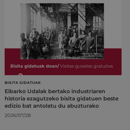
BISITA GIDATUAK
Eibarko Udalak bertako industriaren
historia ezagutzeko bisita gidatuen beste
edizio bat antolatu du abuzturako
2026/07/28