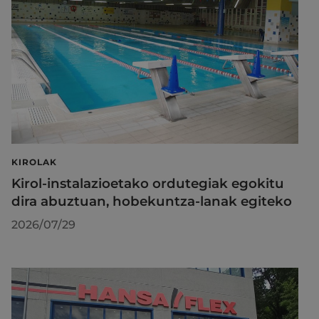
KIROLAK
Kirol-instalazioetako ordutegiak egokitu
dira abuztuan, hobekuntza-lanak egiteko
2026/07/29