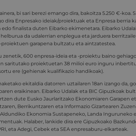
inera, bi sari berezi emango dira, bakoitza 5.250 €-koa. S
 dira Enpresako ideiak/proiektuak eta Enpresa berria k
ea edo finalista duten Eibarko ekimenetara. Eibarko Uda
n helburua da udalerrian enplegua eta jarduera berritzail
-proiektuen garapena bultzatu eta aintzatestea.
u zenetik, 600 enpresa-ideia eta -proiektu baino gehiago 
n saritutako proiektuetan 38 milioi euro inguru inbertitu 
sortu ere (gehienak kualifikazio handikoak).
aketako ekitaldia datorren uztailaren 18an izango da, go
oaren eraikinean. Eibarko Udalak eta BIC Gipuzkoak bu
rtzen dute Eusko Jaurlaritzako Ekonomiaren Garapen et
etzaren, Berrikuntzaren eta Informazio Gizartearen Zuzen
 Aldundiko Ekonomia Sustapeneko, Landa Inguruneko et
entuak. Halaber, lankide dira ere Gipuzkoako Bazkundea
SPRI, eta Adegi, Cebek eta SEA enpresaburu-elkarteak.