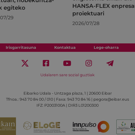
tuan, hobekuntza-
HANSA-FLEX enpresa
k egiteko
proiektuari
07/29
2026/07/28
Irisgarritasuna
Kontaktua
Lege-oharra
Udalaren sare sozial guztiak
Eibarko Udala - Untzaga plaza, 1 | 20600 Eibar
Tfnoa.: 943 70 84 00 / 010 | Faxa: 943 70 84 16 | pegora@eibar.eus
IFZ: P2003100A | DIR3 L01200300