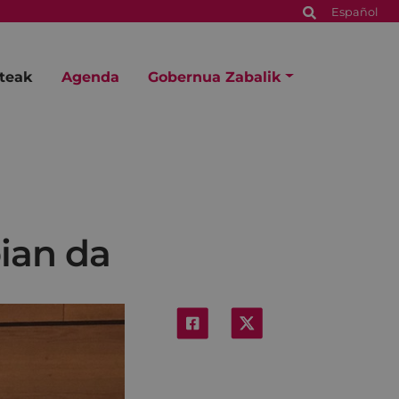
Español
steak
Agenda
Gobernua Zabalik
bian da