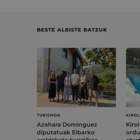
BESTE ALBISTE BATZUK
TURISMOA
KIRO
Azahara Dominguez
Kiro
diputatuak Eibarko
ordu