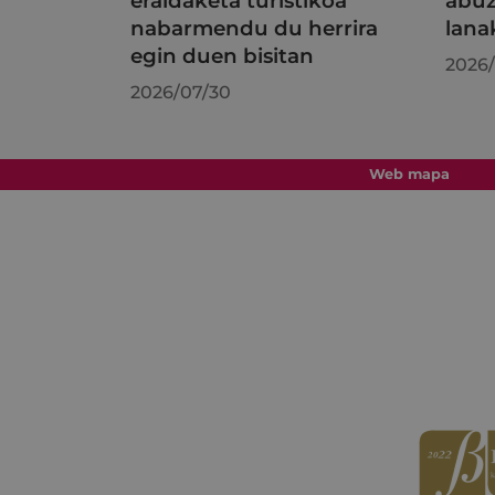
eraldaketa turistikoa
abuz
nabarmendu du herrira
lana
egin duen bisitan
2026/
2026/07/30
Web mapa