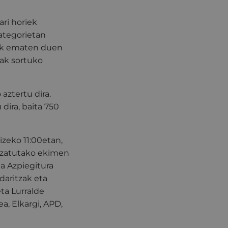
ari horiek
ategorietan
lak ematen duen
eak sortuko
aztertu dira.
dira, baita 750
izeko 11:00etan,
ltzatutako ekimen
a Azpiegitura
daritzak eta
a Lurralde
, Elkargi, APD,