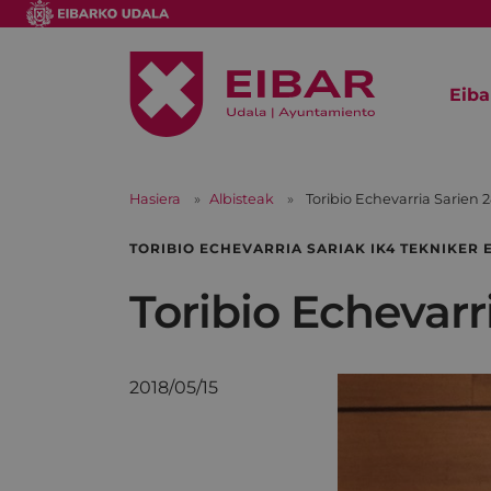
Eiba
Hasiera
Albisteak
Toribio Echevarria Sarien 
TORIBIO ECHEVARRIA SARIAK IK4 TEKNIKER 
Toribio Echevarr
2018/05/15