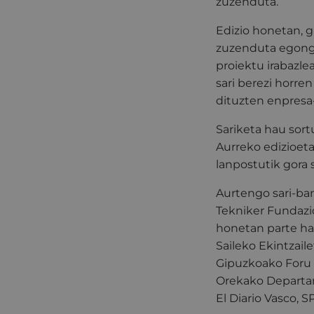
zuzenduta.
Edizio honetan, ga
zuzenduta egongo
proiektu irabazl
sari berezi horre
dituzten enpresa
Sariketa hau sort
Aurreko edizioeta
lanpostutik gora 
Aurtengo sari-ban
Tekniker Fundazi
honetan parte ha
Saileko Ekintzail
Gipuzkoako Foru
Orekako Departam
El Diario Vasco, 