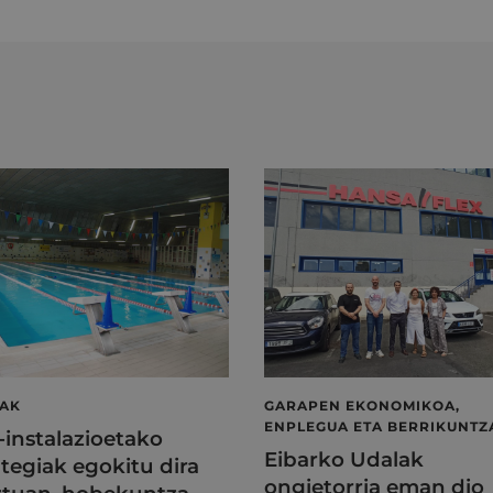
LAK
GARAPEN EKONOMIKOA,
ENPLEGUA ETA BERRIKUNTZ
l-instalazioetako
Eibarko Udalak
tegiak egokitu dira
ongietorria eman dio