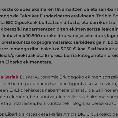
kezteko epea ekainaren 11n amaitzen da eta sari-bana
izango da Tekniker Fundazioaren eraikinean. Toribio Ec
ta BIC Gipuzkoak bultzatzen dituzte, eta berrikuntza
k bereziki nabarmentzen diren ekimen sortzaileak ai
 Irabazleek 10.500 euroko diru-saria jasoko dute, lagu
a prestakuntzako programetarako sarbideaz gain. Ediz
 berezi emango dira, bakoitza 5.250 €-koa. Sari horiek
deiak/proiektuak eta Enpresa berria kategorietan proi
ten Eibarko ekimenetara.
ia Sariak
Euskal Autonomia Erkidegoko ekimen sortzail
aileei beren jardueraren hasieran laguntzeko sortu ziren, 
leen EAEko lehiaketa nabarmena bilakatu da. Sari horie
leen ekimena, berrikuntza, ekintzailetza-ahalmena, sor
eta aintzatestea, berrikuntza teknologikoa bereziki azp
os Eibarko alkateak eta Marisa Arriola BIC Gipuzkoako g