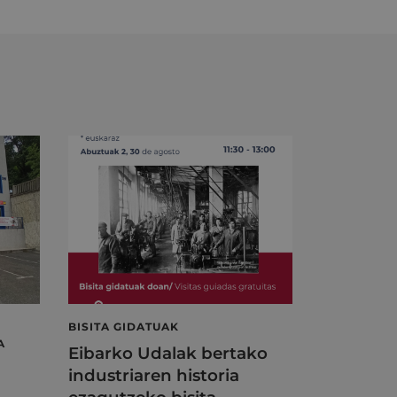
BISITA GIDATUAK
A
Eibarko Udalak bertako
industriaren historia