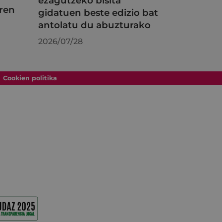
ezagutzeko bisita
ren
gidatuen beste edizio bat
antolatu du abuzturako
2026/07/28
Cookien politika