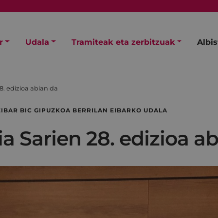
r
Udala
Tramiteak eta zerbitzuak
Albi
28. edizioa abian da
EIBAR BIC GIPUZKOA BERRILAN EIBARKO UDALA
ia Sarien 28. edizioa a