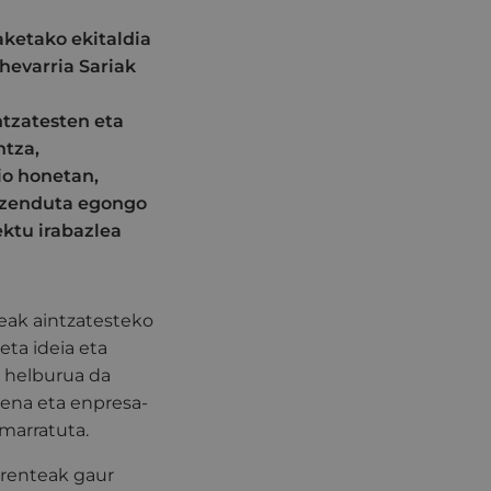
ketako ekitaldia
hevarria Sariak
ntzatesten eta
ntza,
io honetan,
 zuzenduta egongo
ektu irabazlea
eak aintzatesteko
eta ideia eta
n helburua da
mena eta enpresa-
imarratuta.
erenteak gaur