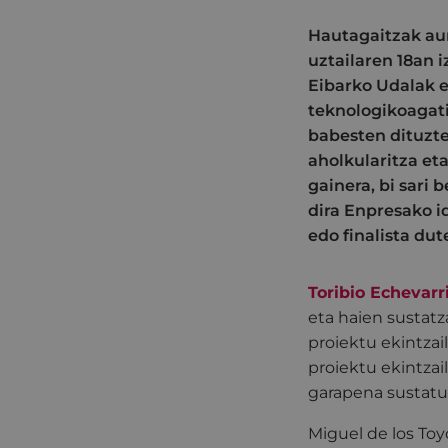
Hautagaitzak aur
uztailaren 18an 
Eibarko Udalak e
teknologikoagati
babesten dituzte.
aholkularitza et
gainera, bi sari
dira Enpresako i
edo finalista du
Toribio Echevarr
eta haien sustatz
proiektu ekintzai
proiektu ekintzai
garapena sustatu 
Miguel de los Toy