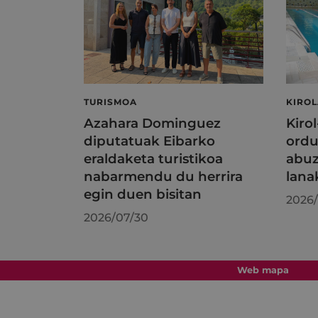
TURISMOA
KIRO
Azahara Dominguez
Kiro
diputatuak Eibarko
ordu
eraldaketa turistikoa
abuz
nabarmendu du herrira
lana
egin duen bisitan
2026/
2026/07/30
Web mapa