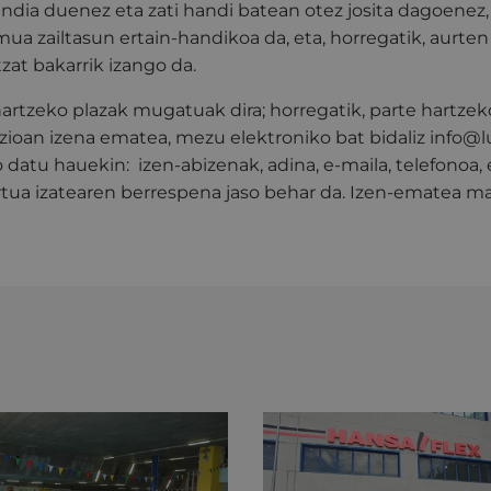
andia duenez eta zati handi batean otez josita dagoenez
ua zailtasun ertain-handikoa da, eta, horregatik, aurten 
zat bakarrik izango da.
artzeko plazak mugatuak dira; horregatik, parte hartze
ioan izena ematea, mezu elektroniko bat bidaliz info@l
 datu hauekin: izen-abizenak, adina, e-maila, telefonoa,
tua izatearen berrespena jaso behar da. Izen-ematea ma