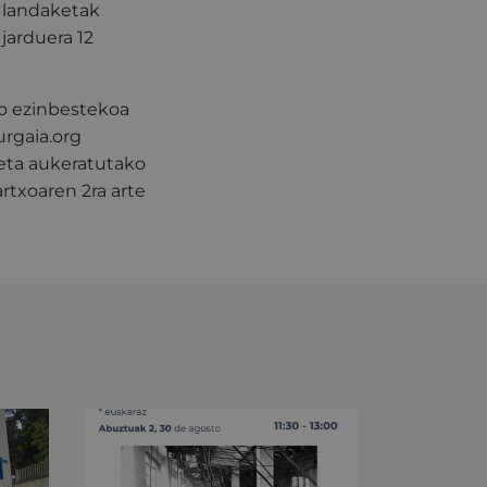
, landaketak
jarduera 12
ko ezinbestekoa
urgaia.org
 eta aukeratutako
rtxoaren 2ra arte