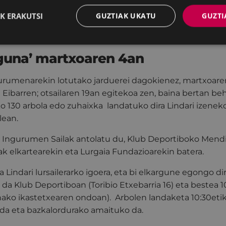
sta contra el poder corporativo'. Portalean izango da 19:
K ERAKUTSI
GUZTIAK UKATU
GUZTI
o da eta hizlaria Julia Martí Comas, feminista eta UPV/E
torea.
Eguna’ martxoaren 4an
gurumenarekin lotutako jarduerei dagokienez, martxoare
Eibarren; otsailaren 19an egitekoa zen, baina bertan beh
 130 arbola edo zuhaixka landatuko dira Lindari izeneko
ean.
 Ingurumen Sailak antolatu du, Klub Deportiboko Mendi
ak elkartearekin eta Lurgaia Fundazioarekin batera.
 Lindari lursailerarko igoera, eta bi elkargune egongo dir
da Klub Deportiboan (Toribio Etxebarria 16) eta bestea 
ako ikastetxearen ondoan). Arbolen landaketa 10:30etik
 da eta bazkalordurako amaituko da.