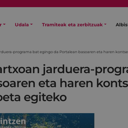
r
Udala
Tramiteak eta zerbitzuak
Albi
arduera-programa bat egingo da Portalean basoaren eta haren kontse
artxoan jarduera-prog
soaren eta haren kont
oeta egiteko