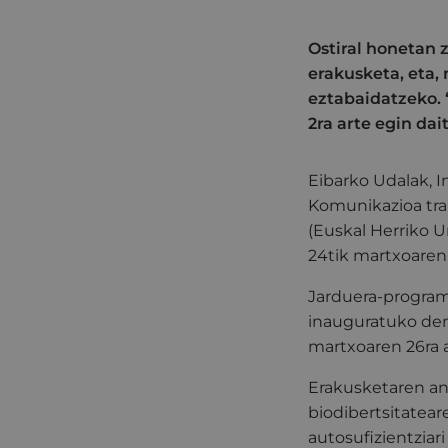
Ostiral honetan z
erakusketa, eta,
eztabaidatzeko.
2ra arte egin dai
Eibarko Udalak, I
Komunikazioa tra
(Euskal Herriko U
24tik martxoaren 
Jarduera-programa
inauguratuko den ‘
martxoaren 26ra a
Erakusketaren ant
biodibertsitatear
autosufizientziar