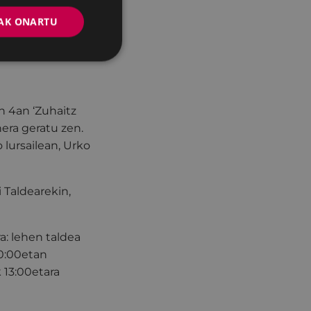
00etan. Hitzaldia
AK ONARTU
HUko Zientzia
n 4an ‘Zuhaitz
era geratu zen.
 lursailean, Urko
 Taldearekin,
a: lehen taldea
10:00etan
 13:00etara