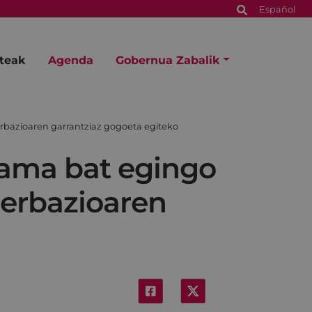
Español
steak
Agenda
Gobernua Zabalik
rbazioaren garrantziaz gogoeta egiteko
rama bat egingo
serbazioaren