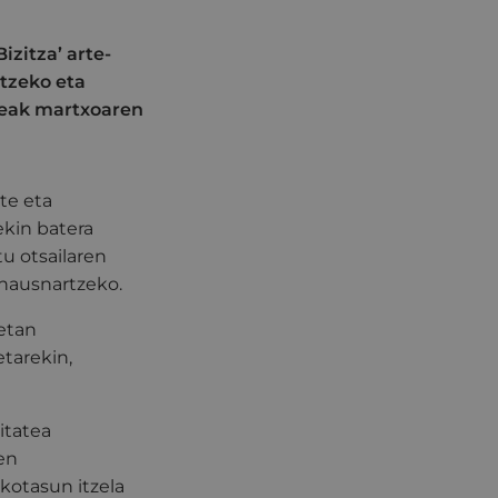
izitza’ arte-
atzeko eta
teak martxoaren
te eta
ekin batera
tu otsailaren
 hausnartzeko.
0etan
etarekin,
litatea
uen
kotasun itzela