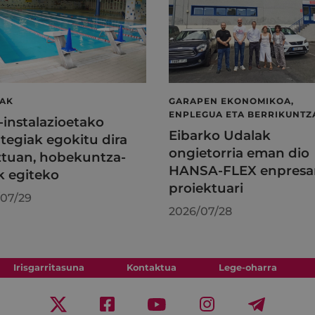
LAK
GARAPEN EKONOMIKOA,
ENPLEGUA ETA BERRIKUNTZ
l-instalazioetako
Eibarko Udalak
tegiak egokitu dira
ongietorria eman dio
tuan, hobekuntza-
HANSA-FLEX enpresa
k egiteko
proiektuari
07/29
2026/07/28
Irisgarritasuna
Kontaktua
Lege-oharra