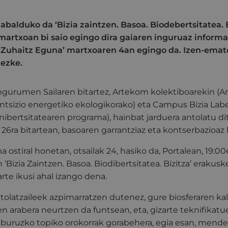
abalduko da ‘Bizia zaintzen. Basoa. Biodebertsitatea. B
 martxoan bi saio egingo dira gaiaren inguruaz inform
 ‘Zuhaitz Eguna’ martxoaren 4an egingo da. Izen-ema
tezke.
ngurumen Sailaren bitartez, Artekom kolektiboarekin (Ar
ntsizio energetiko ekologikorako) eta Campus Bizia Lab
nibertsitatearen programa), hainbat jarduera antolatu di
26ra bitartean, basoaren garrantziaz eta kontserbazioaz
 ostiral honetan, otsailak 24, hasiko da, Portalean, 19:0
Bizia Zaintzen. Basoa. Biodibertsitatea. Bizitza’ erakusk
rte ikusi ahal izango dena.
olatzaileek azpimarratzen dutenez, gure biosferaren ka
en arabera neurtzen da funtsean, eta, gizarte teknifikat
i buruzko topiko orokorrak gorabehera, egia esan, mende