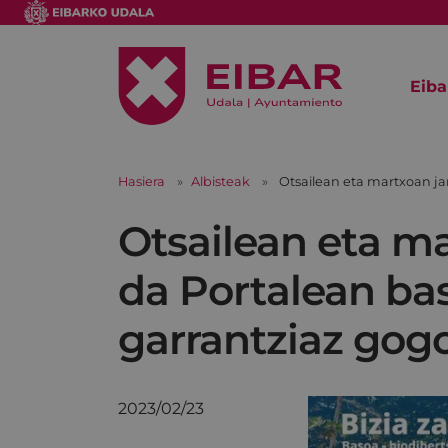
Eiba
Hasiera
Albisteak
Otsailean eta martxoan j
Otsailean eta m
da Portalean ba
garrantziaz gog
2023/02/23