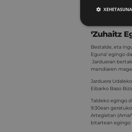
'Manual ecofemini
XEHETASUNA
gaztelaniaz izang
Politikoetako dok
‘Zuhaitz 
Bestalde, eta in
Eguna’ egingo da 
Jardueran bertako
mendiaren magal
Jarduera Udaleko
Eibarko Baso Bizi
Taldeko egingo da
9:30ean geratuko 
Artegietan (Amañ
bitartean egingo