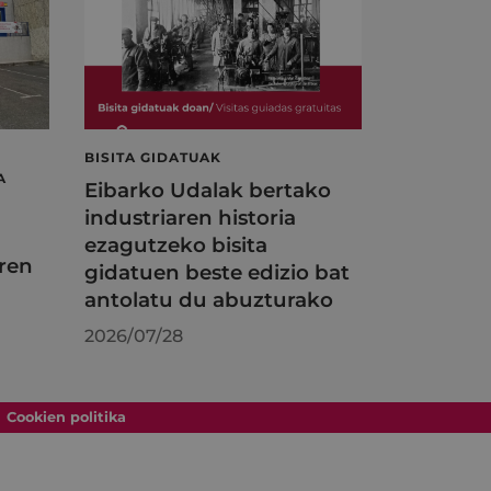
BISITA GIDATUAK
A
Eibarko Udalak bertako
industriaren historia
ezagutzeko bisita
ren
gidatuen beste edizio bat
antolatu du abuzturako
2026/07/28
Cookien politika