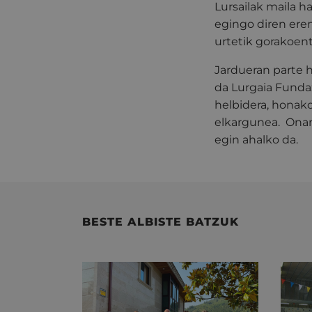
Lursailak maila h
egingo diren erem
urtetik gorakoent
Jardueran parte h
da Lurgaia Fundaz
helbidera, honako
elkargunea. Onar
egin ahalko da.
BESTE ALBISTE BATZUK