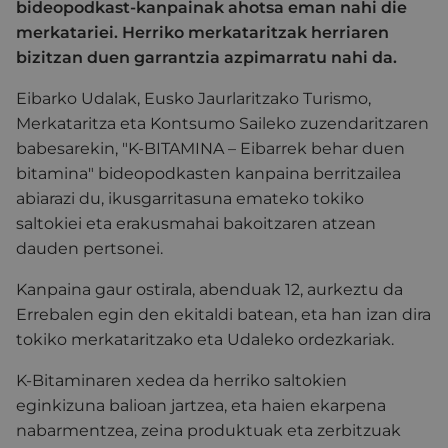
bideopodkast-kanpainak ahotsa eman nahi die
merkatariei. Herriko merkataritzak herriaren
bizitzan duen garrantzia azpimarratu nahi da.
Eibarko Udalak, Eusko Jaurlaritzako Turismo,
Merkataritza eta Kontsumo Saileko zuzendaritzaren
babesarekin, "K-BITAMINA – Eibarrek behar duen
bitamina" bideopodkasten kanpaina berritzailea
abiarazi du, ikusgarritasuna emateko tokiko
saltokiei eta erakusmahai bakoitzaren atzean
dauden pertsonei.
Kanpaina gaur ostirala, abenduak 12, aurkeztu da
Errebalen egin den ekitaldi batean, eta han izan dira
tokiko merkataritzako eta Udaleko ordezkariak.
K-Bitaminaren xedea da herriko saltokien
eginkizuna balioan jartzea, eta haien ekarpena
nabarmentzea, zeina produktuak eta zerbitzuak