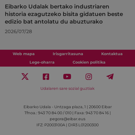
Eibarko Udalak bertako industriaren
historia ezagutzeko bisita gidatuen beste
edizio bat antolatu du abuzturako
2026/07/28
Web mapa
Irisgarritasuna
Kontaktua
Lege-oharra
Cookien politika
Udalaren sare sozial guztiak
Eibarko Udala - Untzaga plaza, 1 | 20600 Eibar
Tfnoa.: 943 70 84 00 / 010 | Faxa: 943 70 84 16 |
pegora@eibar.eus
IFZ: P2003100A | DIR3 L01200300