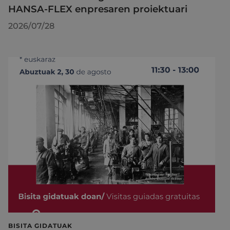
HANSA-FLEX enpresaren proiektuari
2026/07/28
BISITA GIDATUAK