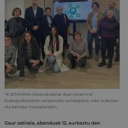
“K-BITAMINA–Eibarrek behar duen bitamina”
bideopodkastaren kanpainako aurekzpena, udal ordezkari
eta bertako merkatariekin.
Gaur ostirala, abenduak 12, aurkeztu den