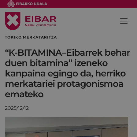
TOKIKO MERKATARITZA
“K-BITAMINA–Eibarrek behar
duen bitamina” izeneko
kanpaina egingo da, herriko
merkatariei protagonismoa
emateko
2025/12/12