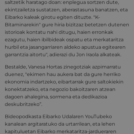
saltzetik haratago doan: enplegua sortzen dute,
ekintzailetza sustatzen, aberastasuna banatzen, eta
Eibarko kaleak girotu egiten dituzte. "K-
Bitaminarekin" gure hiria bizitzaz betetzen dutenen
istorioak kontatu nahi ditugu, haien erronkak
ezagutu, haien ibilbideak ospatu eta merkataritza
hurbil eta jasangarriaren aldeko apustua egitearen
garrantzia aitortu", adierazi du Jon Iraola alkateak.
Bestalde, Vanesa Hortas zinegotziak azpimarratu
duenez, "ekimen hau aukera bat da gure herriko
ekonomia indartzeko, eibartarrak gure saltokiekin
konektatzeko, eta negozio bakoitzaren atzean
dagoen ahalegina, sormena eta dedikazioa
deskubritzeko”.
Bideopodkasta Eibarko Udalaren YouTubeko
kanalean argitaratuko da urtarrilean, eta lehen
kapituluetan Eibarko merkataritza-jardueraren