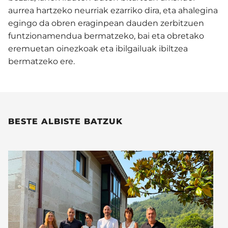
aurrea hartzeko neurriak ezarriko dira, eta ahalegina
egingo da obren eraginpean dauden zerbitzuen
funtzionamendua bermatzeko, bai eta obretako
eremuetan oinezkoak eta ibilgailuak ibiltzea
bermatzeko ere.
BESTE ALBISTE BATZUK