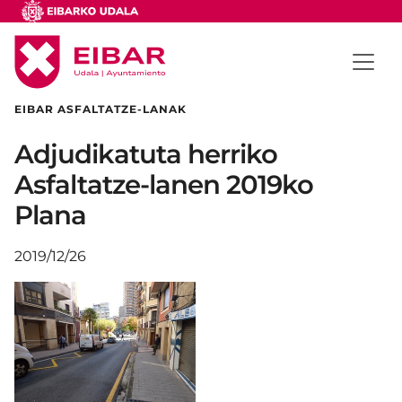
EIBAR ASFALTATZE-LANAK
Adjudikatuta herriko
Asfaltatze-lanen 2019ko
Plana
2019/12/26