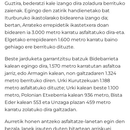
Guztira, bederatzi kale izango dira zoladura berrituko
zaienak. Egingo den zatirik handienetako bat
Iturburuko ikastolarako bidearena izango da;
bertan, Arrateko errepidetik ikastetxera doan
bidearen ia 3.000 metro karratu asfaltatuko dira-eta.
Elgetako errepidearen 1.600 metro karratu baino
gehiago ere berrituko dituzte.
Beste jarduketa garrantzitsu batzuk Bidebarrieta
kalean egingo dira, 1.570 metro karratutan asfaltoa
jarriz, edo Armagin kalean, non galtzadaren 1.324
metro berrituko diren. Urki Kurutzekuan 1.188
metro asfaltatuko dituzte; Urki kalean beste 1.100
metro, Polonian Etxeberria kalean 936 metro, Bista
Eder kalean 553 eta Unzaga plazan 459 metro
karratu zolatuko dira galtzadan.
Aurretik honen antzeko asfaltatze-lanetan egin den
bezala, lanek irauten duten bitartean arriskuei