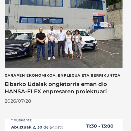
GARAPEN EKONOMIKOA, ENPLEGUA ETA BERRIKUNTZA
Eibarko Udalak ongietorria eman dio
HANSA-FLEX enpresaren proiektuari
2026/07/28