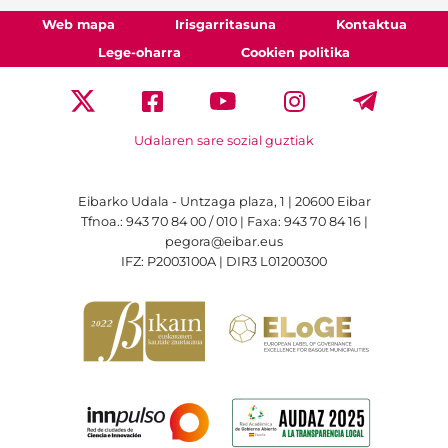
Web mapa
Irisgarritasuna
Kontaktua
Lege-oharra
Cookien politika
Udalaren sare sozial guztiak
Eibarko Udala - Untzaga plaza, 1 | 20600 Eibar
Tfnoa.: 943 70 84 00 / 010 | Faxa: 943 70 84 16 |
pegora@eibar.eus
IFZ: P2003100A | DIR3 L01200300