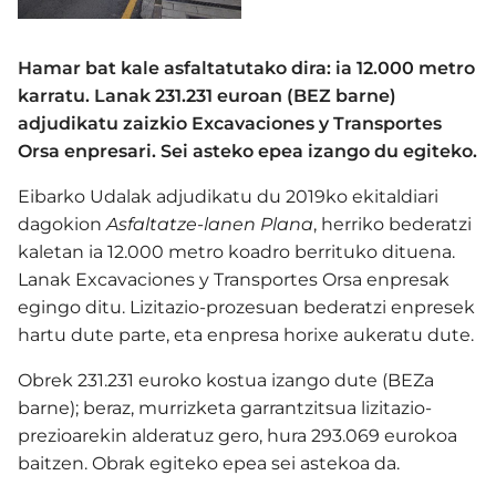
Hamar bat kale asfaltatutako dira: ia 12.000 metro
karratu. Lanak 231.231 euroan (BEZ barne)
adjudikatu zaizkio Excavaciones y Transportes
Orsa enpresari. Sei asteko epea izango du egiteko.
Eibarko Udalak adjudikatu du 2019ko ekitaldiari
dagokion
Asfaltatze-lanen Plana
, herriko bederatzi
kaletan ia 12.000 metro koadro berrituko dituena.
Lanak Excavaciones y Transportes Orsa enpresak
egingo ditu. Lizitazio-prozesuan bederatzi enpresek
hartu dute parte, eta enpresa horixe aukeratu dute.
Obrek 231.231 euroko kostua izango dute (BEZa
barne); beraz, murrizketa garrantzitsua lizitazio-
prezioarekin alderatuz gero, hura 293.069 eurokoa
baitzen. Obrak egiteko epea sei astekoa da.