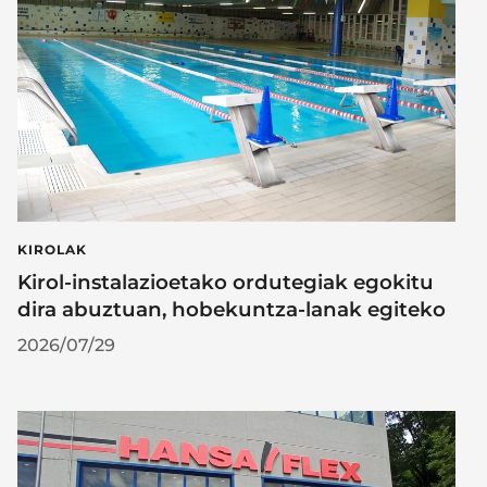
KIROLAK
Kirol-instalazioetako ordutegiak egokitu
dira abuztuan, hobekuntza-lanak egiteko
2026/07/29