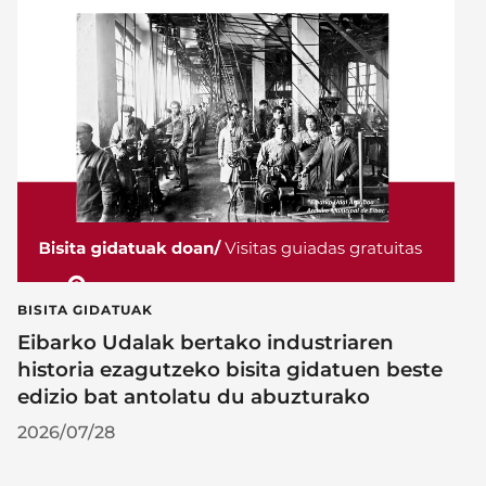
BISITA GIDATUAK
Eibarko Udalak bertako industriaren
historia ezagutzeko bisita gidatuen beste
edizio bat antolatu du abuzturako
2026/07/28