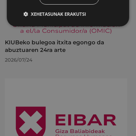
XEHETASUNAK ERAKUTSI
KIUBeko bulegoa itxita egongo da
abuztuaren 24ra arte
2026/07/24