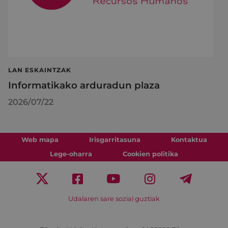
LAN ESKAINTZAK
Informatikako arduradun plaza
2026/07/22
Web mapa
Irisgarritasuna
Kontaktua
Lege-oharra
Cookien politika
Udalaren sare sozial guztiak