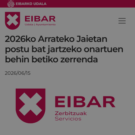
2026ko Arrateko Jaietan
postu bat jartzeko onartuen
behin betiko zerrenda
2026/06/15