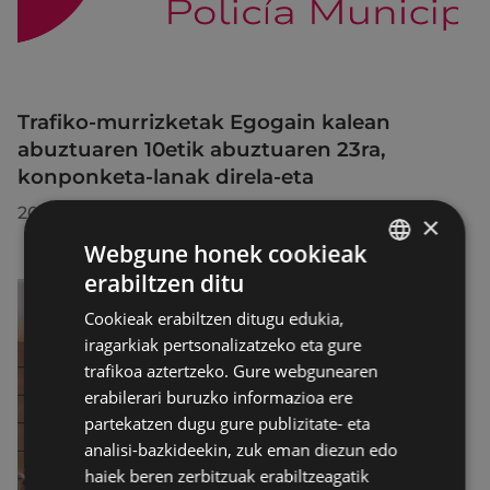
Trafiko-murrizketak Egogain kalean
abuztuaren 10etik abuztuaren 23ra,
konponketa-lanak direla-eta
2026/07/30
×
Webgune honek cookieak
erabiltzen ditu
BASQUE
Cookieak erabiltzen ditugu edukia,
SPANISH
iragarkiak pertsonalizatzeko eta gure
trafikoa aztertzeko. Gure webgunearen
erabilerari buruzko informazioa ere
partekatzen dugu gure publizitate- eta
analisi-bazkideekin, zuk eman diezun edo
haiek beren zerbitzuak erabiltzeagatik