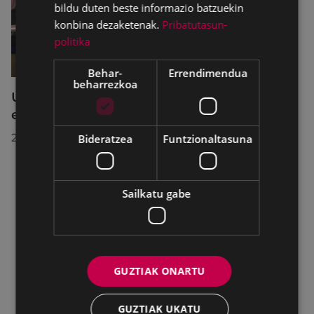
bildu duten beste informazio batzuekin
konbina dezaketenak.
Pribatutasun-
politika
Behar-
Errendimendua
beharrezkoa
Udalbatzak 2026ko uztailaren 27an
egindako bilkuran hartutako erabakiak
2026/07/28
Bideratzea
Funtzionaltasuna
Sailkatu gabe
GUZTIAK ONARTU
GUZTIAK UKATU