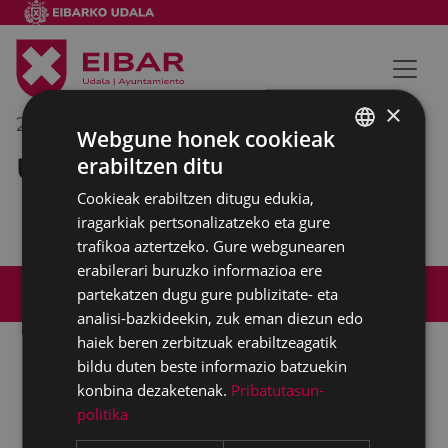
×
2017/10/03
10:00
-
11:00
Webgune honek cookieak
Udaleko barne bilera
erabiltzen ditu
BASQUE
Cookieak erabiltzen ditugu edukia,
SPANISH
iragarkiak pertsonalizatzeko eta gure
trafikoa aztertzeko. Gure webgunearen
erabilerari buruzko informazioa ere
Web mapa
Irisgarritasuna
Kontaktua
partekatzen dugu gure publizitate- eta
Lege-oharra
Cookien politika
analisi-bazkideekin, zuk eman diezun edo
haiek beren zerbitzuak erabiltzeagatik
bildu duten beste informazio batzuekin
konbina dezaketenak.
Pribatutasun-
Udalaren sare sozial guztiak
politika