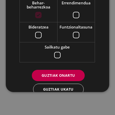
Eibarko Udala - Untzaga plaza, 1 | 20600 Eibar
Behar-
Errendimendua
beharrezkoa
Tfnoa.: 943 70 84 00 / 010 | Faxa: 943 70 84 16 |
pegora@eibar.eus
IFZ: P2003100A | DIR3 L01200300
Bideratzea
Funtzionaltasuna
Sailkatu gabe
GUZTIAK ONARTU
GUZTIAK UKATU
XEHETASUNAK ERAKUTSI