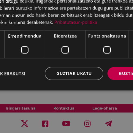
en ditugu edukia, iragarkiak pertsonalizatzeko eta gure trafikoa a
lerari buruzko informazioa ere partekatzen dugu gure publizitate
eman diezun edo haiek beren zerbitzuak erabiltzeagatik bildu dut
ekin konbina dezaketenak.
Pribatutasun-politika
Errendimendua
Bideratzea
Funtzionaltasuna
K ERAKUTSI
GUZTIAK UKATU
GUZTI
Irisgarritasuna
Kontaktua
Lege-oharra