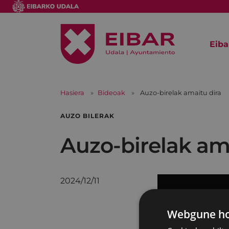
Eiba
Hasiera
Bideoak
Auzo-birelak amaitu dira
AUZO BILERAK
Auzo-birelak am
2024/12/11
Webgune hon