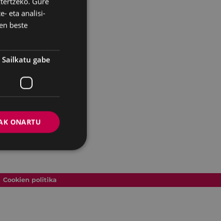
ztertzeko. Gure
- eta analisi-
SPANISH
en beste
Sailkatu gabe
AK ONARTU
Cookien politika