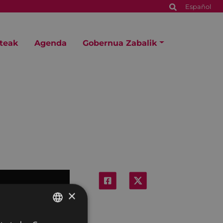
Español
steak
Agenda
Gobernua Zabalik
×
BASQUE