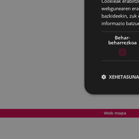
Cookieak erabiltz
webgunearen erabi
bazkideekin, zuk 
informazio batzu
Behar-
beharrezkoa
XEHETASUNA
Web mapa