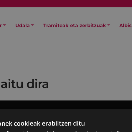
r
Udala
Tramiteak eta zerbitzuak
Albi
aitu dira
ek cookieak erabiltzen ditu