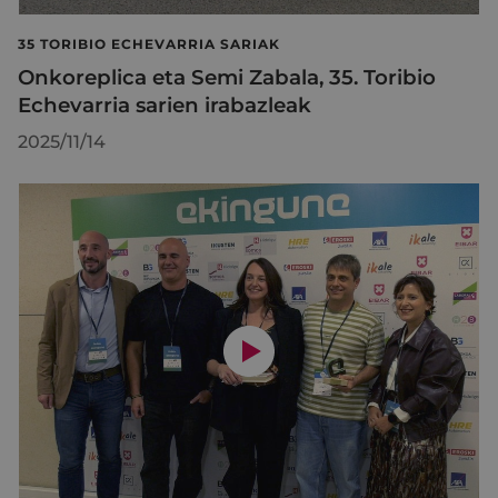
35 TORIBIO ECHEVARRIA SARIAK
Onkoreplica eta Semi Zabala, 35. Toribio
Echevarria sarien irabazleak
2025/11/14