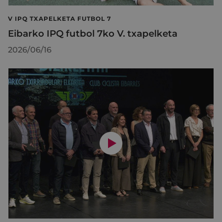
V IPQ TXAPELKETA FUTBOL 7
Eibarko IPQ futbol 7ko V. txapelketa
2026/06/16