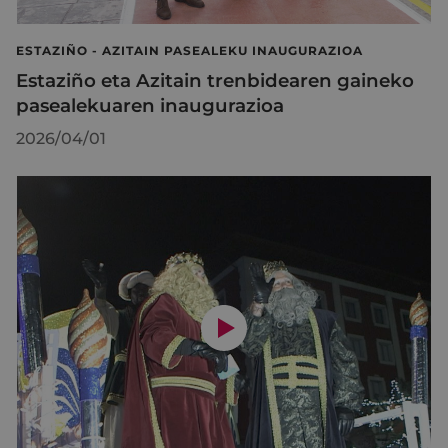
ESTAZIÑO - AZITAIN PASEALEKU INAUGURAZIOA
Estaziño eta Azitain trenbidearen gaineko
pasealekuaren inaugurazioa
2026/04/01