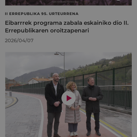
II ERREPUBLIKA 95. URTEURRENA
Eibarrrek programa zabala eskainiko dio II.
Errepublikaren oroitzapenari
2026/04/07