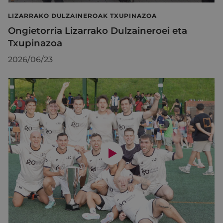
LIZARRAKO DULZAINEROAK TXUPINAZOA
Ongietorria Lizarrako Dulzaineroei eta
Txupinazoa
2026/06/23