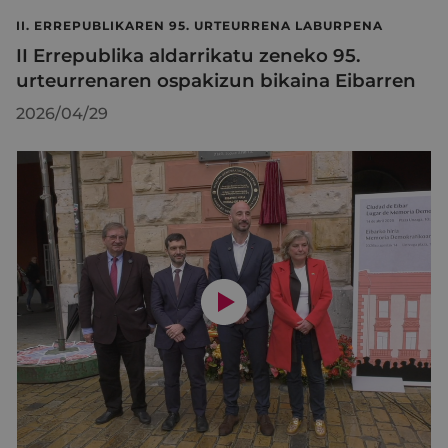
II. ERREPUBLIKAREN 95. URTEURRENA LABURPENA
II Errepublika aldarrikatu zeneko 95.
urteurrenaren ospakizun bikaina Eibarren
2026/04/29