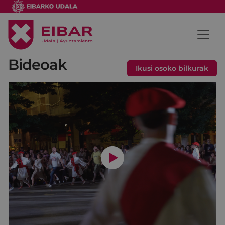
Bideoak
Ikusi osoko bilkurak