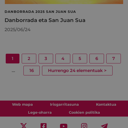
DANBORRADA 2025 SAN JUAN SUA
Danborrada eta San Juan Sua
2025/06/24
1
2
3
4
5
6
7
...
16
Hurrengo 24 elementuak
>
Web mapa
Irisgarritasuna
Kontaktua
Lege-oharra
Cookien politika