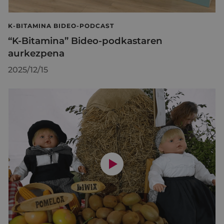
K-BITAMINA BIDEO-PODCAST
“K-Bitamina” Bideo-podkastaren
aurkezpena
2025/12/15