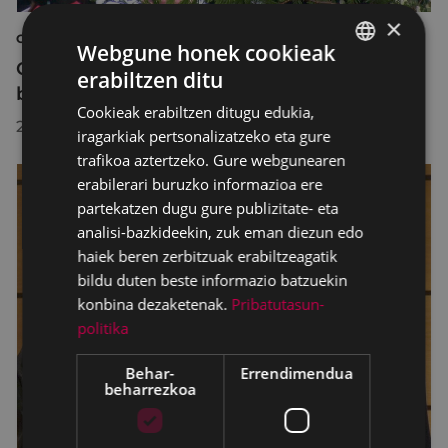
×
OLENTZERO 2025 MARI DOMINGI
Webgune honek cookieak
Olentzerok eta Mari Domingik Eibar
erabiltzen ditu
BASQUE
bisitatu zuten
Cookieak erabiltzen ditugu edukia,
SPANISH
2025/12/29
iragarkiak pertsonalizatzeko eta gure
trafikoa aztertzeko. Gure webgunearen
erabilerari buruzko informazioa ere
partekatzen dugu gure publizitate- eta
analisi-bazkideekin, zuk eman diezun edo
haiek beren zerbitzuak erabiltzeagatik
bildu duten beste informazio batzuekin
konbina dezaketenak.
Pribatutasun-
politika
Behar-
Errendimendua
beharrezkoa