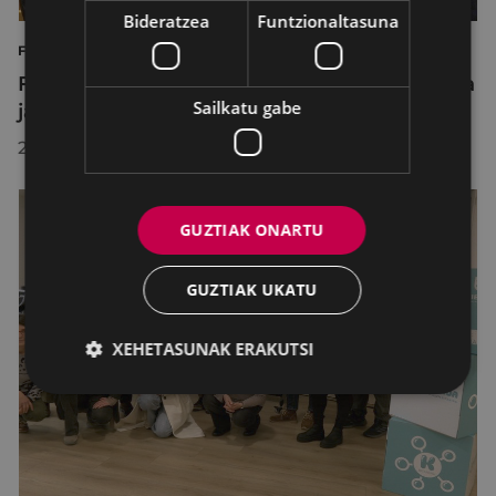
Bideratzea
Funtzionaltasuna
FELIX ELKOROIRIBE TXOPITEA ETA PAKEA
Felix Elkoroiribek "Txopitea eta pakea" saria
Sailkatu gabe
jaso du
2025/12/22
GUZTIAK ONARTU
GUZTIAK UKATU
XEHETASUNAK ERAKUTSI