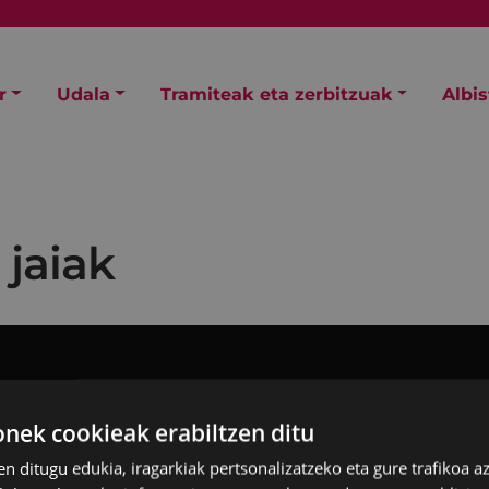
r
Udala
Tramiteak eta zerbitzuak
Albi
 jaiak
ek cookieak erabiltzen ditu
en ditugu edukia, iragarkiak pertsonalizatzeko eta gure trafikoa a