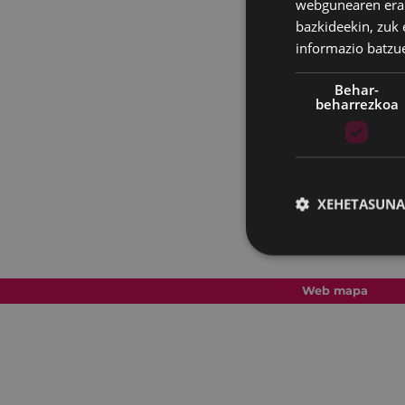
webgunearen erabi
bazkideekin, zuk 
informazio batzu
Behar-
beharrezkoa
XEHETASUNA
Web mapa