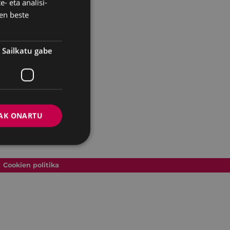
- eta analisi-
SPANISH
en beste
Sailkatu gabe
AK ONARTU
Cookien politika