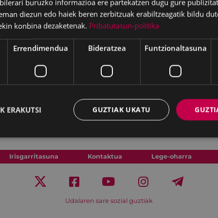
lerari buruzko informazioa ere partekatzen dugu gure publizitate
eman diezun edo haiek beren zerbitzuak erabiltzeagatik bildu dut
ekin konbina dezaketenak.
Pribatutasun-politika
Errendimendua
Bideratzea
Funtzionaltasuna
K ERAKUTSI
GUZTIAK UKATU
GUZTI
Irisgarritasuna
Kontaktua
Lege-oharra
Udalaren sare sozial guztiak