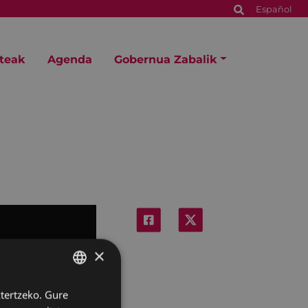
Español
steak
Agenda
Gobernua Zabalik
×
ztertzeko. Gure
BASQUE