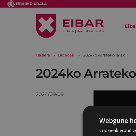
Eiba
Hasiera
Bideoak
2024ko Arrateko jaiak
2024ko Arrateko
2024/09/09
Webgune hon
Cookieak erabiltz