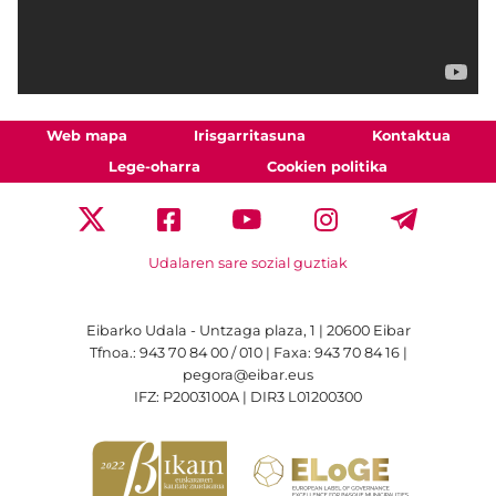
Web mapa
Irisgarritasuna
Kontaktua
Lege-oharra
Cookien politika
Udalaren sare sozial guztiak
Eibarko Udala - Untzaga plaza, 1 | 20600 Eibar
Tfnoa.: 943 70 84 00 / 010 | Faxa: 943 70 84 16 |
pegora@eibar.eus
IFZ: P2003100A | DIR3 L01200300