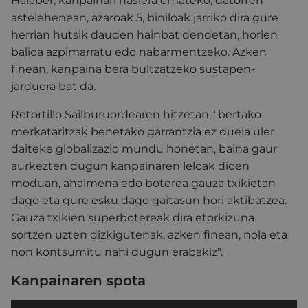
Halaber, kanpainari hasiera emateko, datorren
astelehenean, azaroak 5, biniloak jarriko dira gure
herrian hutsik dauden hainbat dendetan, horien
balioa azpimarratu edo nabarmentzeko. Azken
finean, kanpaina bera bultzatzeko sustapen-
jarduera bat da.
Retortillo Sailburuordearen hitzetan, "bertako
merkataritzak benetako garrantzia ez duela uler
daiteke globalizazio mundu honetan, baina gaur
aurkezten dugun kanpainaren leloak dioen
moduan, ahalmena edo boterea gauza txikietan
dago eta gure esku dago gaitasun hori aktibatzea.
Gauza txikien superbotereak dira etorkizuna
sortzen uzten dizkigutenak, azken finean, nola eta
non kontsumitu nahi dugun erabakiz".
Kanpainaren spota