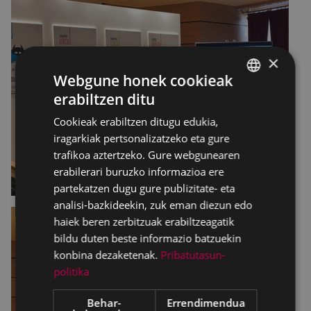
×
Webgune honek cookieak
erabiltzen ditu
BASQUE
Cookieak erabiltzen ditugu edukia,
SPANISH
iragarkiak pertsonalizatzeko eta gure
trafikoa aztertzeko. Gure webgunearen
erabilerari buruzko informazioa ere
partekatzen dugu gure publizitate- eta
analisi-bazkideekin, zuk eman diezun edo
haiek beren zerbitzuak erabiltzeagatik
bildu duten beste informazio batzuekin
konbina dezaketenak.
Pribatutasun-
politika
Behar-
Errendimendua