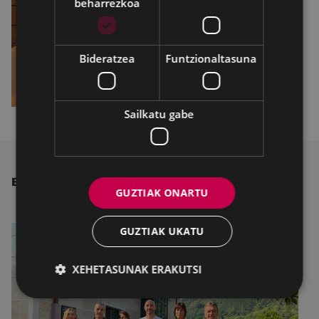
beharrezkoa
Bideratzea
Funtzionaltasuna
Sailkatu gabe
BESTE ALBISTE BATZUK
GUZTIAK ONARTU
GUZTIAK UKATU
XEHETASUNAK ERAKUTSI