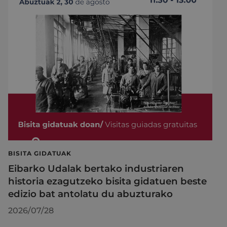
BISITA GIDATUAK
Eibarko Udalak bertako industriaren
historia ezagutzeko bisita gidatuen beste
edizio bat antolatu du abuzturako
2026/07/28