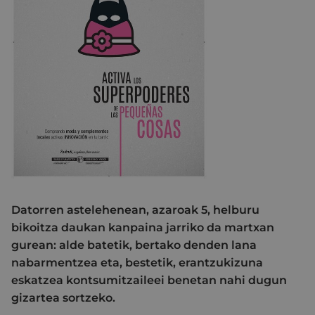
Datorren astelehenean, azaroak 5, helburu
bikoitza daukan kanpaina jarriko da martxan
gurean: alde batetik, bertako denden lana
nabarmentzea eta, bestetik, erantzukizuna
eskatzea kontsumitzaileei benetan nahi dugun
gizartea sortzeko.