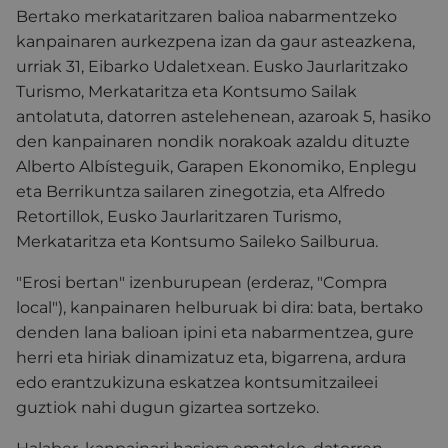
Bertako merkataritzaren balioa nabarmentzeko
kanpainaren aurkezpena izan da gaur asteazkena,
urriak 31, Eibarko Udaletxean. Eusko Jaurlaritzako
Turismo, Merkataritza eta Kontsumo Sailak
antolatuta, datorren astelehenean, azaroak 5, hasiko
den kanpainaren nondik norakoak azaldu dituzte
Alberto Albísteguik, Garapen Ekonomiko, Enplegu
eta Berrikuntza sailaren zinegotzia, eta Alfredo
Retortillok, Eusko Jaurlaritzaren Turismo,
Merkataritza eta Kontsumo Saileko Sailburua.
"Erosi bertan" izenburupean (erderaz, "Compra
local"), kanpainaren helburuak bi dira: bata, bertako
denden lana balioan ipini eta nabarmentzea, gure
herri eta hiriak dinamizatuz eta, bigarrena, ardura
edo erantzukizuna eskatzea kontsumitzaileei
guztiok nahi dugun gizartea sortzeko.