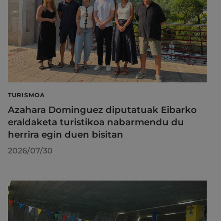
TURISMOA
Azahara Dominguez diputatuak Eibarko
eraldaketa turistikoa nabarmendu du
herrira egin duen bisitan
2026/07/30