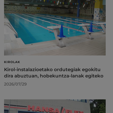
KIROLAK
Kirol-instalazioetako ordutegiak egokitu
dira abuztuan, hobekuntza-lanak egiteko
2026/07/29