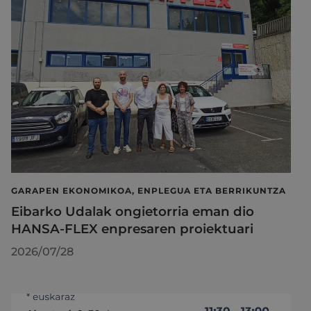
GARAPEN EKONOMIKOA, ENPLEGUA ETA BERRIKUNTZA
Eibarko Udalak ongietorria eman dio
HANSA-FLEX enpresaren proiektuari
2026/07/28