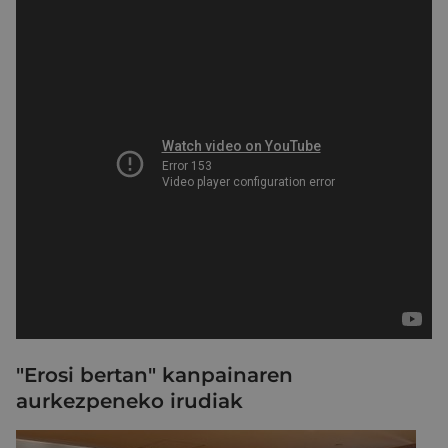
"Erosi bertan" kanpainaren
aurkezpeneko irudiak