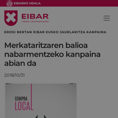
EROSI BERTAN EIBAR EUSKO JAURLARITZA KANPAINA
Merkataritzaren balioa
nabarmentzeko kanpaina
abian da
2018/10/31