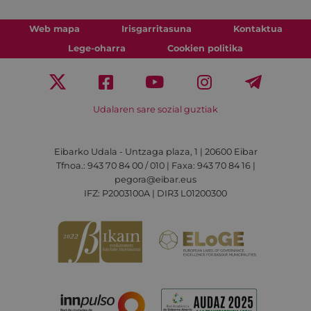
Web mapa
Irisgarritasuna
Kontaktua
Lege-oharra
Cookien politika
Udalaren sare sozial guztiak
Eibarko Udala - Untzaga plaza, 1 | 20600 Eibar
Tfnoa.: 943 70 84 00 / 010 | Faxa: 943 70 84 16 |
pegora@eibar.eus
IFZ: P2003100A | DIR3 L01200300