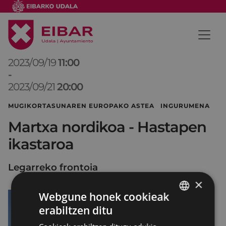
2023/09/19
11:00
-
2023/09/21
20:00
MUGIKORTASUNAREN EUROPAKO ASTEA INGURUMENA
Martxa nordikoa - Hastapen
ikastaroa
Legarreko frontoia
×
Webgune honek cookieak
erabiltzen ditu
BASQUE