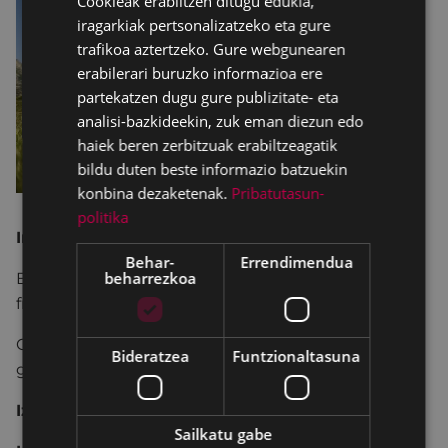
Cookieak erabiltzen ditugu edukia,
SPANISH
iragarkiak pertsonalizatzeko eta gure
trafikoa aztertzeko. Gure webgunearen
erabilerari buruzko informazioa ere
partekatzen dugu gure publizitate- eta
analisi-bazkideekin, zuk eman diezun edo
haiek beren zerbitzuak erabiltzeagatik
bildu duten beste informazio batzuekin
konbina dezaketenak.
Pribatutasun-
politika
Irailak 19 eta 21, asteartea eta osteguna
Behar-
Errendimendua
beharrezkoa
Bi talde: 11:00 – 12:30 eta 18:30 – 20:00, Legarre
frontoia
Gutxienez 6 pertsona eta gehienez 20 (bata
Bideratzea
Funtzionaltasuna
goizean eta bestea arratsaldean).
Izena emateko epea
: irailak 14 (barne).
Sailkatu gabe